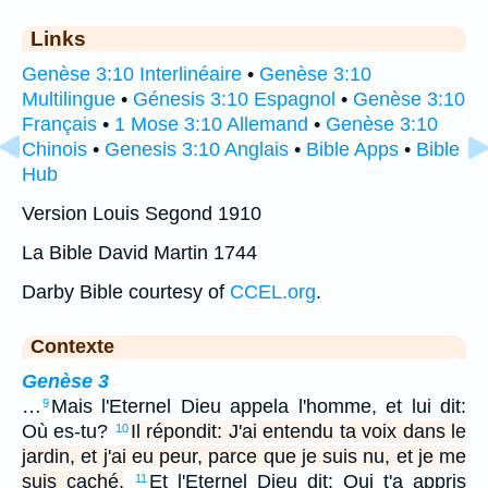
Links
Genèse 3:10 Interlinéaire
•
Genèse 3:10
Multilingue
•
Génesis 3:10 Espagnol
•
Genèse 3:10
Français
•
1 Mose 3:10 Allemand
•
Genèse 3:10
Chinois
•
Genesis 3:10 Anglais
•
Bible Apps
•
Bible
Hub
Version Louis Segond 1910
La Bible David Martin 1744
Darby Bible courtesy of
CCEL.org
.
Contexte
Genèse 3
…
Mais l'Eternel Dieu appela l'homme, et lui dit:
9
Où es-tu?
Il répondit: J'ai entendu ta voix dans le
10
jardin, et j'ai eu peur, parce que je suis nu, et je me
suis caché.
Et l'Eternel Dieu dit: Qui t'a appris
11