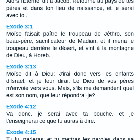
Alors l'Eternel dit à Jacob: Retourne au pays de tes
pères et dans ton lieu de naissance, et je serai
avec toi.
Exode 3:1
Moïse faisait paître le troupeau de Jéthro, son
beau-père, sacrificateur de Madian; et il mena le
troupeau derrière le désert, et vint à la montagne
de Dieu, à Horeb.
Exode 3:13
Moïse dit à Dieu: J'irai donc vers les enfants
d'Israël, et je leur dirai: Le Dieu de vos pères
m'envoie vers vous. Mais, s'ils me demandent quel
est son nom, que leur répondrai-je?
Exode 4:12
Va donc, je serai avec ta bouche, et je
t'enseignerai ce que tu auras à dire.
Exode 4:15
Tu lui parleras, et tu mettras les paroles dans sa