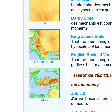
Martin Bible
Le triomphe des mécha
de l'hypocrite n'est q
Darby Bible
des mechants est courte
moment?
King James Bible
That the triumphing o
hypocrite
but
for a mo
English Revised Vers
That the triumphing of
godless but for a mom
Trésor de l'Écritur
the triumphing
Job 5:3
J'ai vu l'insensé pren
demeure.