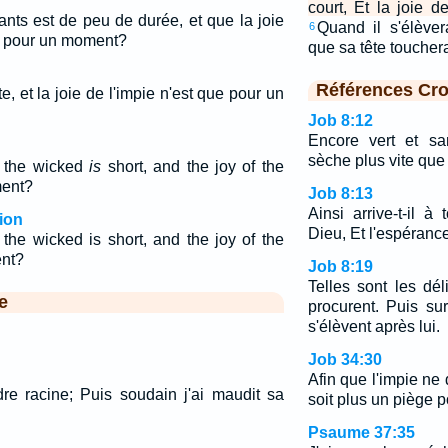
court, Et la joie 
nts est de peu de durée, et que la joie
Quand il s'élèver
6
ue pour un moment?
que sa tête toucher
Références Cro
, et la joie de l'impie n'est que pour un
Job 8:12
Encore vert et sa
sèche plus vite que 
f the wicked
is
short, and the joy of the
ment?
Job 8:13
Ainsi arrive-t-il à
ion
Dieu, Et l'espérance
 the wicked is short, and the joy of the
ent?
Job 8:19
Telles sont les dé
e
procurent. Puis su
s'élèvent après lui.
Job 34:30
Afin que l'impie ne 
dre racine; Puis soudain j'ai maudit sa
soit plus un piège p
Psaume 37:35