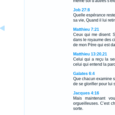
même sol d'autres s'élè
Job 27:8
Quelle espérance reste-
sa vie, Quand il lui ret
Matthieu 7:21
Ceux qui me disent: S
dans le royaume des cie
de mon Père qui est da
Matthieu 13:20,21
Celui qui a reçu la se
celui qui entend la paro
Galates 6:4
Que chacun examine ses
de se glorifier pour lui 
Jacques 4:16
Mais maintenant vou
orgueilleuses. C'est c
sorte.