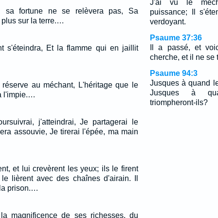
J'ai vu le méc
us, sa fortune ne se relèvera pas, Sa
puissance; Il s'é
 plus sur la terre.…
verdoyant.
Psaume 37:36
Il a passé, et voic
s'éteindra, Et la flamme qui en jaillit
cherche, et il ne se 
Psaume 94:3
Jusques à quand le
u réserve au méchant, L'héritage que le
Jusques à qu
à l'impie.…
triompheront-ils?
rsuivrai, j'atteindrai, Je partagerai le
ra assouvie, Je tirerai l'épée, ma main
nt, et lui crevèrent les yeux; ils le firent
e lièrent avec des chaînes d'airain. Il
 la prison.…
la magnificence de ses richesses, du