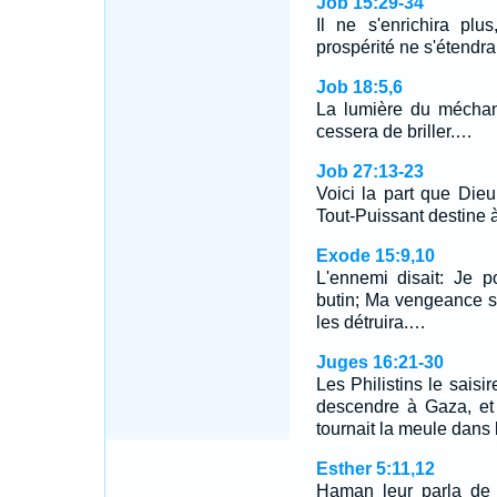
Job 15:29-34
Il ne s'enrichira pl
prospérité ne s'étendra
Job 18:5,6
La lumière du méchant 
cessera de briller.…
Job 27:13-23
Voici la part que Die
Tout-Puissant destine 
Exode 15:9,10
L'ennemi disait: Je pou
butin; Ma vengeance se
les détruira.…
Juges 16:21-30
Les Philistins le saisire
descendre à Gaza, et l
tournait la meule dans
Esther 5:11,12
Haman leur parla de 