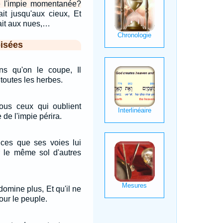
de l'impie momentanée?
ait jusqu'aux cieux, Et
ait aux nues,…
isées
ns qu'on le coupe, Il
toutes les herbes.
 tous ceux qui oublient
 de l'impie périra.
lices que ses voies lui
r le même sol d'autres
domine plus, Et qu'il ne
our le peuple.