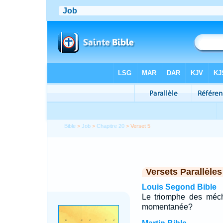
Bible
>
Job
>
Chapitre 20
> Verset 5
Versets Parallèles
Louis Segond Bible
Le triomphe des mécha
momentanée?