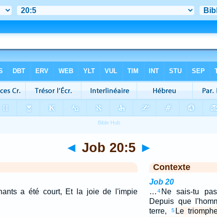
◄
Job 20:5
►
Contexte
Job 20
nts a été court, Et la joie de l'impie
…
Ne sais-tu pas
4
Depuis que l'homm
terre,
Le triomph
5