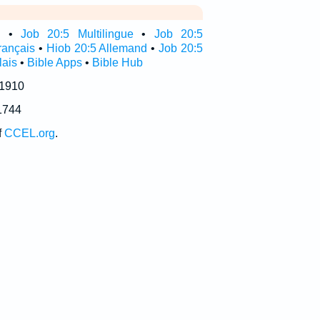
e
•
Job 20:5 Multilingue
•
Job 20:5
rançais
•
Hiob 20:5 Allemand
•
Job 20:5
lais
•
Bible Apps
•
Bible Hub
 1910
1744
f
CCEL.org
.