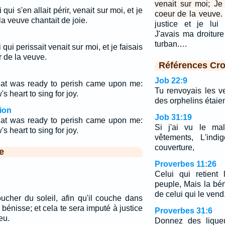
venait sur moi; Je
qui s'en allait périr, venait sur moi, et je
coeur de la veuve.
la veuve chantait de joie.
justice et je lui
J'avais ma droitur
turban.…
qui perissait venait sur moi, et je faisais
r de la veuve.
Références Cro
Job 22:9
hat was ready to perish came upon me:
Tu renvoyais les v
 heart to sing for joy.
des orphelins étaien
ion
Job 31:19
hat was ready to perish came upon me:
Si j'ai vu le ma
 heart to sing for joy.
vêtements, L'indi
couverture,
e
Proverbes 11:26
Celui qui retient
peuple, Mais la bén
de celui qui le vend
oucher du soleil, afin qu'il couche dans
 bénisse; et cela te sera imputé à justice
Proverbes 31:6
eu.
Donnez des liqueu