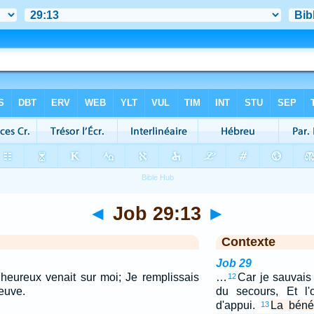
◄
Job 29:13
►
Contexte
Job 29
heureux venait sur moi; Je remplissais
…
Car je sauvais 
12
veuve.
du secours, Et l'
d'appui.
La béné
13