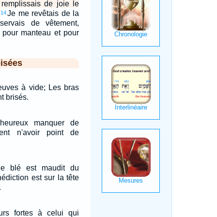
 remplissais de joie le
Je me revêtais de la
14
 servais de vêtement,
e pour manteau et pour
isées
euves à vide; Les bras
t brisés.
lheureux manquer de
gent n'avoir point de
 le blé est maudit du
édiction est sur la tête
.
rs fortes à celui qui