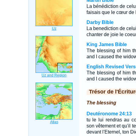
Martin Bible
La bénédiction de celui 
faisais que le cœur de 
Darby Bible
La benediction de celui 
chanter de joie le coeu
King James Bible
The blessing of him t
and I caused the widow's
English Revised Vers
The blessing of him t
and I caused the widow's
Trésor de l'Écritur
The blessing
Deutéronome 24:13
tu le lui rendras au c
son vêtement et qu'il te
devant l'Eternel, ton Di