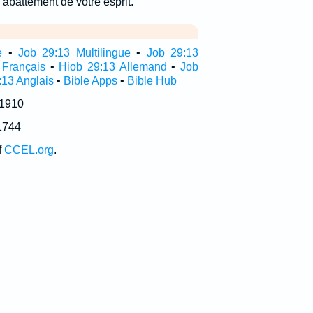
abattement de votre esprit.
e
•
Job 29:13 Multilingue
•
Job 29:13
 Français
•
Hiob 29:13 Allemand
•
Job
:13 Anglais
•
Bible Apps
•
Bible Hub
 1910
1744
f
CCEL.org
.