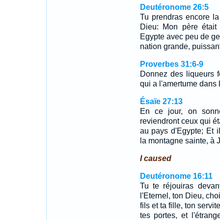
Deutéronome 26:5
Tu prendras encore la p
Dieu: Mon père était
Egypte avec peu de gens,
nation grande, puissan
Proverbes 31:6-9
Donnez des liqueurs for
qui a l'amertume dans
Ésaïe 27:13
En ce jour, on sonne
reviendront ceux qui ét
au pays d'Egypte; Et il
la montagne sainte, à 
I caused
Deutéronome 16:11
Tu te réjouiras devan
l'Eternel, ton Dieu, cho
fils et ta fille, ton ser
tes portes, et l'étrang