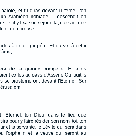
arole, et tu diras devant l'Eternel, ton
 un Araméen nomade; il descendit en
 et il y fixa son séjour; là, il devint une
te et nombreuse.
tes à celui qui périt, Et du vin à celui
 l'âme;…
ra de la grande trompette, Et alors
aient exilés au pays d'Assyrie Ou fugitifs
s se prosterneront devant l'Eternel, Sur
Jérusalem.
t l'Eternel, ton Dieu, dans le lieu que
isira pour y faire résider son nom, toi, ton
viteur et ta servante, le Lévite qui sera dans
er, l'orphelin et la veuve qui seront au