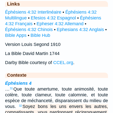
Links
Éphésiens 4:32 Interlinéaire
•
Éphésiens 4:32
Multilingue
•
Efesios 4:32 Espagnol
•
Éphésiens
4:32 Français
•
Epheser 4:32 Allemand
•
Éphésiens 4:32 Chinois
•
Ephesians 4:32 Anglais
•
Bible Apps
•
Bible Hub
Version Louis Segond 1910
La Bible David Martin 1744
Darby Bible courtesy of
CCEL.org
.
Contexte
Éphésiens 4
…
Que toute amertume, toute animosité, toute
31
colère, toute clameur, toute calomnie, et toute
espèce de méchanceté, disparaissent du milieu de
vous.
Soyez bons les uns envers les autres,
32
compatissants, vous pardonnant réciproquement,