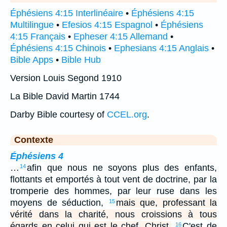
Éphésiens 4:15 Interlinéaire
•
Éphésiens 4:15
Multilingue
•
Efesios 4:15 Espagnol
•
Éphésiens
4:15 Français
•
Epheser 4:15 Allemand
•
Éphésiens 4:15 Chinois
•
Ephesians 4:15 Anglais
•
Bible Apps
•
Bible Hub
Version Louis Segond 1910
La Bible David Martin 1744
Darby Bible courtesy of
CCEL.org
.
Contexte
Éphésiens 4
…
afin que nous ne soyons plus des enfants,
14
flottants et emportés à tout vent de doctrine, par la
tromperie des hommes, par leur ruse dans les
moyens de séduction,
mais que, professant la
15
vérité dans la charité, nous croissions à tous
égards en celui qui est le chef, Christ.
C'est de
16