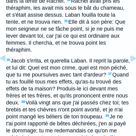
dans la tente de Rachel.
Rachel avait pris les
34
théraphim, les avait mis sous le bât du chameau,
et s'était assise dessus. Laban fouilla toute la
tente, et ne trouva rien.
Elle dit à son père: Que
35
mon seigneur ne se fâche point, si je ne puis me
lever devant toi, car j'ai ce qui est ordinaire aux
femmes. Il chercha, et ne trouva point les
théraphim.
Jacob s'irrita, et querella Laban. Il reprit la parole,
36
et lui dit: Quel est mon crime, quel est mon péché,
que tu me poursuives avec tant d'ardeur?
Quand
37
tu as fouillé tous mes effets, qu'as-tu trouvé des
effets de ta maison? Produis-le ici devant mes
frères et tes frères, et qu'ils prononcent entre nous
deux.
Voilà vingt ans que j'ai passés chez toi; tes
38
brebis et tes chèvres n'ont point avorté, et je n'ai
point mangé les béliers de ton troupeau.
Je ne
39
t'ai point rapporté de bêtes déchirées, j'en ai payé
le dommage; tu me redemandais ce qu'on me