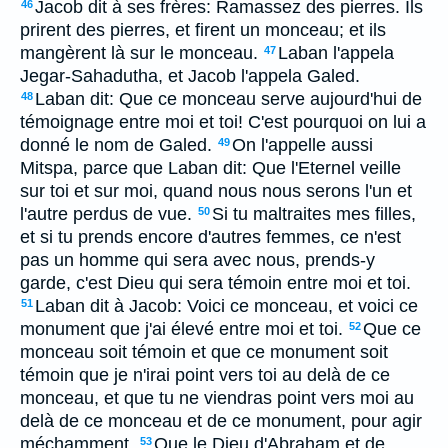
Jacob dit à ses frères: Ramassez des pierres. Ils
46
prirent des pierres, et firent un monceau; et ils
mangèrent là sur le monceau.
Laban l'appela
47
Jegar-Sahadutha, et Jacob l'appela Galed.
Laban dit: Que ce monceau serve aujourd'hui de
48
témoignage entre moi et toi! C'est pourquoi on lui a
donné le nom de Galed.
On l'appelle aussi
49
Mitspa, parce que Laban dit: Que l'Eternel veille
sur toi et sur moi, quand nous nous serons l'un et
l'autre perdus de vue.
Si tu maltraites mes filles,
50
et si tu prends encore d'autres femmes, ce n'est
pas un homme qui sera avec nous, prends-y
garde, c'est Dieu qui sera témoin entre moi et toi.
Laban dit à Jacob: Voici ce monceau, et voici ce
51
monument que j'ai élevé entre moi et toi.
Que ce
52
monceau soit témoin et que ce monument soit
témoin que je n'irai point vers toi au delà de ce
monceau, et que tu ne viendras point vers moi au
delà de ce monceau et de ce monument, pour agir
méchamment.
Que le Dieu d'Abraham et de
53