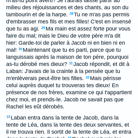
m'as-tu point averti? Je t'aurais laissé partir au
milieu des réjouissances et des chants, au son du
tambourin et de la harpe.
Tu ne m'as pas permis
28
d'embrasser mes fils et mes filles! C'est en insensé
que tu as agi.
Ma main est assez forte pour vous
29
faire du mal; mais le Dieu de votre père m'a dit
hier: Garde-toi de parler à Jacob ni en bien ni en
mal!
Maintenant que tu es parti, parce que tu
30
languissais après la maison de ton père, pourquoi
as-tu dérobé mes dieux?
Jacob répondit, et dit à
31
Laban: J'avais de la crainte à la pensée que tu
m'enlèverais peut-être tes filles.
Mais périsse
32
celui auprès duquel tu trouveras tes dieux! En
présence de nos frères, examine ce qui t'appartient
chez moi, et prends-le. Jacob ne savait pas que
Rachel les eût dérobés.
Laban entra dans la tente de Jacob, dans la
33
tente de Léa, dans la tente des deux servantes, et
il ne trouva rien. Il sortit de la tente de Léa, et entra