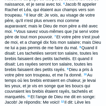
naissance, et je serai avec toi.
Jacob fit appeler
4
Rachel et Léa, qui étaient aux champs vers son
troupeau.
Il leur dit: Je vois, au visage de votre
5
père, qu'il n'est plus envers moi comme
auparavant; mais le Dieu de mon père a été avec
moi.
Vous savez vous-mêmes que j'ai servi votre
6
père de tout mon pouvoir.
Et votre père s'est joué
7
de moi, et a changé dix fois mon salaire; mais Dieu
ne lui a pas permis de me faire du mal.
Quand il
8
disait: Les tachetées seront ton salaire, toutes les
brebis faisaient des petits tachetés. Et quand il
disait: Les rayées seront ton salaire, toutes les
brebis faisaient des petits rayés.
Dieu a pris à
9
votre père son troupeau, et me l'a donné.
Au
10
temps où les brebis entraient en chaleur, je levai
les yeux, et je vis en songe que les boucs qui
couvraient les brebis étaient rayés, tachetés et
marquetés.
Et l'ange de Dieu me dit en songe:
11
Jacob! Je répondis: Me voici!
Il dit: Lève les
12