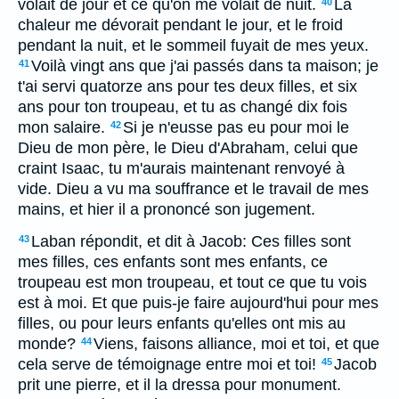
volait de jour et ce qu'on me volait de nuit.
La
40
chaleur me dévorait pendant le jour, et le froid
pendant la nuit, et le sommeil fuyait de mes yeux.
Voilà vingt ans que j'ai passés dans ta maison; je
41
t'ai servi quatorze ans pour tes deux filles, et six
ans pour ton troupeau, et tu as changé dix fois
mon salaire.
Si je n'eusse pas eu pour moi le
42
Dieu de mon père, le Dieu d'Abraham, celui que
craint Isaac, tu m'aurais maintenant renvoyé à
vide. Dieu a vu ma souffrance et le travail de mes
mains, et hier il a prononcé son jugement.
Laban répondit, et dit à Jacob: Ces filles sont
43
mes filles, ces enfants sont mes enfants, ce
troupeau est mon troupeau, et tout ce que tu vois
est à moi. Et que puis-je faire aujourd'hui pour mes
filles, ou pour leurs enfants qu'elles ont mis au
monde?
Viens, faisons alliance, moi et toi, et que
44
cela serve de témoignage entre moi et toi!
Jacob
45
prit une pierre, et il la dressa pour monument.