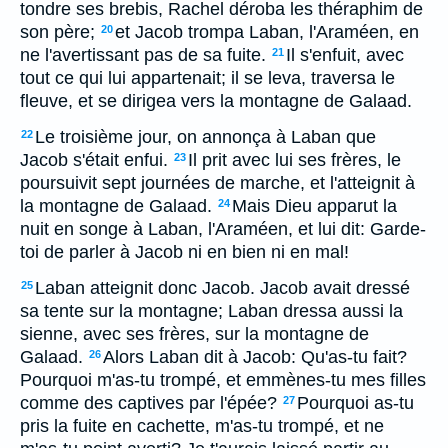
tondre ses brebis, Rachel déroba les théraphim de
son père;
et Jacob trompa Laban, l'Araméen, en
20
ne l'avertissant pas de sa fuite.
Il s'enfuit, avec
21
tout ce qui lui appartenait; il se leva, traversa le
fleuve, et se dirigea vers la montagne de Galaad.
Le troisième jour, on annonça à Laban que
22
Jacob s'était enfui.
Il prit avec lui ses frères, le
23
poursuivit sept journées de marche, et l'atteignit à
la montagne de Galaad.
Mais Dieu apparut la
24
nuit en songe à Laban, l'Araméen, et lui dit: Garde-
toi de parler à Jacob ni en bien ni en mal!
Laban atteignit donc Jacob. Jacob avait dressé
25
sa tente sur la montagne; Laban dressa aussi la
sienne, avec ses frères, sur la montagne de
Galaad.
Alors Laban dit à Jacob: Qu'as-tu fait?
26
Pourquoi m'as-tu trompé, et emmènes-tu mes filles
comme des captives par l'épée?
Pourquoi as-tu
27
pris la fuite en cachette, m'as-tu trompé, et ne