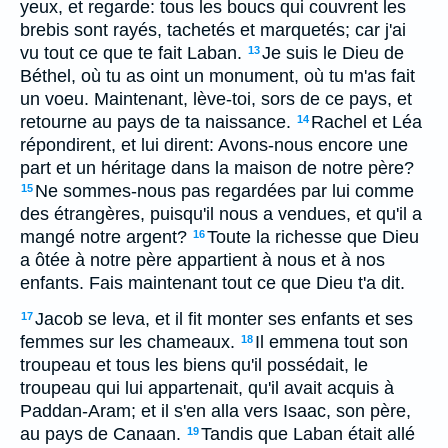
yeux, et regarde: tous les boucs qui couvrent les
brebis sont rayés, tachetés et marquetés; car j'ai
vu tout ce que te fait Laban.
Je suis le Dieu de
13
Béthel, où tu as oint un monument, où tu m'as fait
un voeu. Maintenant, lève-toi, sors de ce pays, et
retourne au pays de ta naissance.
Rachel et Léa
14
répondirent, et lui dirent: Avons-nous encore une
part et un héritage dans la maison de notre père?
Ne sommes-nous pas regardées par lui comme
15
des étrangères, puisqu'il nous a vendues, et qu'il a
mangé notre argent?
Toute la richesse que Dieu
16
a ôtée à notre père appartient à nous et à nos
enfants. Fais maintenant tout ce que Dieu t'a dit.
Jacob se leva, et il fit monter ses enfants et ses
17
femmes sur les chameaux.
Il emmena tout son
18
troupeau et tous les biens qu'il possédait, le
troupeau qui lui appartenait, qu'il avait acquis à
Paddan-Aram; et il s'en alla vers Isaac, son père,
au pays de Canaan.
Tandis que Laban était allé
19