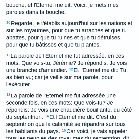
bouche; et l'Eternel me dit: Voici, je mets mes
paroles dans ta bouche.
Regarde, je t'établis aujourd'hui sur les nations et
10
sur les royaumes, pour que tu arraches et que tu
abattes, pour que tu ruines et que tu détruises,
pour que tu bâtisses et que tu plantes.
La parole de l'Eternel me fut adressée, en ces
11
mots: Que vois-tu, Jérémie? Je répondis: Je vois
une branche d'amandier.
Et l'Eternel me dit: Tu
12
as bien vu; car je veille sur ma parole, pour
l'exécuter.
La parole de l'Eternel me fut adressée une
13
seconde fois, en ces mots: Que vois-tu? Je
répondis: Je vois une chaudière bouillante, du côté
du septentrion.
Et l'Eternel me dit: C'est du
14
septentrion que la calamité se répandra sur tous
les habitants du pays.
Car voici, je vais appeler
15
tous les peuples des royaumes du septentrion, dit