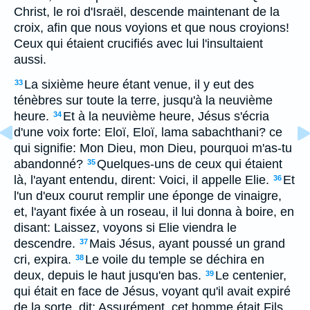
Christ, le roi d'Israël, descende maintenant de la
croix, afin que nous voyions et que nous croyions!
Ceux qui étaient crucifiés avec lui l'insultaient
aussi.
La sixième heure étant venue, il y eut des
33
ténèbres sur toute la terre, jusqu'à la neuvième
heure.
Et à la neuvième heure, Jésus s'écria
34
d'une voix forte: Eloï, Eloï, lama sabachthani? ce
qui signifie: Mon Dieu, mon Dieu, pourquoi m'as-tu
abandonné?
Quelques-uns de ceux qui étaient
35
là, l'ayant entendu, dirent: Voici, il appelle Elie.
Et
36
l'un d'eux courut remplir une éponge de vinaigre,
et, l'ayant fixée à un roseau, il lui donna à boire, en
disant: Laissez, voyons si Elie viendra le
descendre.
Mais Jésus, ayant poussé un grand
37
cri, expira.
Le voile du temple se déchira en
38
deux, depuis le haut jusqu'en bas.
Le centenier,
39
qui était en face de Jésus, voyant qu'il avait expiré
de la sorte, dit: Assurément, cet homme était Fils