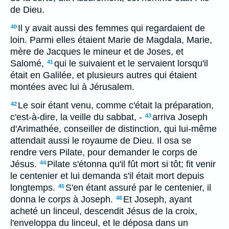
de Dieu.
Il y avait aussi des femmes qui regardaient de
40
loin. Parmi elles étaient Marie de Magdala, Marie,
mère de Jacques le mineur et de Joses, et
Salomé,
qui le suivaient et le servaient lorsqu'il
41
était en Galilée, et plusieurs autres qui étaient
montées avec lui à Jérusalem.
Le soir étant venu, comme c'était la préparation,
42
c'est-à-dire, la veille du sabbat, -
arriva Joseph
43
d'Arimathée, conseiller de distinction, qui lui-même
attendait aussi le royaume de Dieu. Il osa se
rendre vers Pilate, pour demander le corps de
Jésus.
Pilate s'étonna qu'il fût mort si tôt; fit venir
44
le centenier et lui demanda s'il était mort depuis
longtemps.
S'en étant assuré par le centenier, il
45
donna le corps à Joseph.
Et Joseph, ayant
46
acheté un linceul, descendit Jésus de la croix,
l'enveloppa du linceul, et le déposa dans un