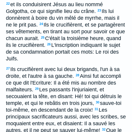
et ils conduisirent Jésus au lieu nommé
22
Golgotha, ce qui signifie lieu du crâne.
Ils lui
23
donnèrent à boire du vin mêlé de myrrhe, mais il
ne le prit pas.
Ils le crucifièrent, et se partagèrent
24
ses vêtements, en tirant au sort pour savoir ce que
chacun aurait.
C'était la troisième heure, quand
25
ils le crucifièrent.
L'inscription indiquant le sujet
26
de sa condamnation portait ces mots: Le roi des
Juifs.
Ils crucifièrent avec lui deux brigands, l'un à sa
27
droite, et l'autre à sa gauche.
Ainsi fut accompli
28
ce que dit l'Ecriture: Il a été mis au nombre des
malfaiteurs.
Les passants l'injuriaient, et
29
secouaient la tête, en disant: Hé! toi qui détruis le
temple, et qui le rebâtis en trois jours,
sauve-toi
30
toi-même, en descendant de la croix!
Les
31
principaux sacrificateurs aussi, avec les scribes, se
moquaient entre eux, et disaient: Il a sauvé les
autres, et il ne peut se sauver lui-même!
Que le
32