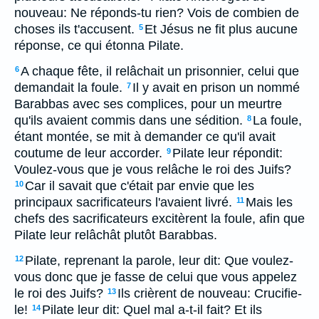
nouveau: Ne réponds-tu rien? Vois de combien de
choses ils t'accusent.
Et Jésus ne fit plus aucune
5
réponse, ce qui étonna Pilate.
A chaque fête, il relâchait un prisonnier, celui que
6
demandait la foule.
Il y avait en prison un nommé
7
Barabbas avec ses complices, pour un meurtre
qu'ils avaient commis dans une sédition.
La foule,
8
étant montée, se mit à demander ce qu'il avait
coutume de leur accorder.
Pilate leur répondit:
9
Voulez-vous que je vous relâche le roi des Juifs?
Car il savait que c'était par envie que les
10
principaux sacrificateurs l'avaient livré.
Mais les
11
chefs des sacrificateurs excitèrent la foule, afin que
Pilate leur relâchât plutôt Barabbas.
Pilate, reprenant la parole, leur dit: Que voulez-
12
vous donc que je fasse de celui que vous appelez
le roi des Juifs?
Ils crièrent de nouveau: Crucifie-
13
le!
Pilate leur dit: Quel mal a-t-il fait? Et ils
14