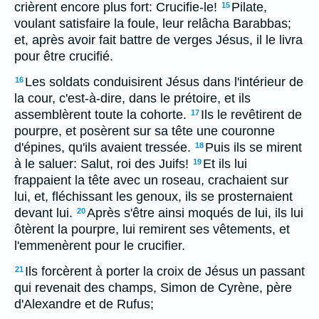
crièrent encore plus fort: Crucifie-le!
Pilate,
15
voulant satisfaire la foule, leur relâcha Barabbas;
et, après avoir fait battre de verges Jésus, il le livra
pour être crucifié.
Les soldats conduisirent Jésus dans l'intérieur de
16
la cour, c'est-à-dire, dans le prétoire, et ils
assemblèrent toute la cohorte.
Ils le revêtirent de
17
pourpre, et posèrent sur sa tête une couronne
d'épines, qu'ils avaient tressée.
Puis ils se mirent
18
à le saluer: Salut, roi des Juifs!
Et ils lui
19
frappaient la tête avec un roseau, crachaient sur
lui, et, fléchissant les genoux, ils se prosternaient
devant lui.
Après s'être ainsi moqués de lui, ils lui
20
ôtèrent la pourpre, lui remirent ses vêtements, et
l'emmenèrent pour le crucifier.
Ils forcèrent à porter la croix de Jésus un passant
21
qui revenait des champs, Simon de Cyrène, père
d'Alexandre et de Rufus;