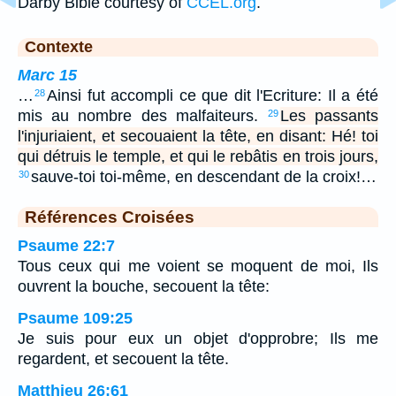
Darby Bible courtesy of
CCEL.org
.
Contexte
Marc 15
…
Ainsi fut accompli ce que dit l'Ecriture: Il a été
28
mis au nombre des malfaiteurs.
Les passants
29
l'injuriaient, et secouaient la tête, en disant: Hé! toi
qui détruis le temple, et qui le rebâtis en trois jours,
sauve-toi toi-même, en descendant de la croix!…
30
Références Croisées
Psaume 22:7
Tous ceux qui me voient se moquent de moi, Ils
ouvrent la bouche, secouent la tête:
Psaume 109:25
Je suis pour eux un objet d'opprobre; Ils me
regardent, et secouent la tête.
Matthieu 26:61