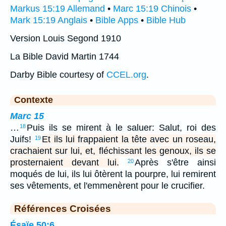
Markus 15:19 Allemand
•
Marc 15:19 Chinois
•
Mark 15:19 Anglais
•
Bible Apps
•
Bible Hub
Version Louis Segond 1910
La Bible David Martin 1744
Darby Bible courtesy of
CCEL.org
.
Contexte
Marc 15
…
Puis ils se mirent à le saluer: Salut, roi des
18
Juifs!
Et ils lui frappaient la tête avec un roseau,
19
crachaient sur lui, et, fléchissant les genoux, ils se
prosternaient devant lui.
Après s'être ainsi
20
moqués de lui, ils lui ôtèrent la pourpre, lui remirent
ses vêtements, et l'emmenèrent pour le crucifier.
Références Croisées
Ésaïe 50:6