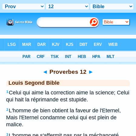
Bible
>
LSG
> Proverbes 12
◄
Proverbes 12
►
Louis Segond Bible
Celui qui aime la correction aime la science; Celui
1
qui hait la réprimande est stupide.
L'homme de bien obtient la faveur de l'Eternel,
2
Mais l'Eternel condamne celui qui est plein de
malice.
L'homme ne s'affermit pas par la méchanceté,
3