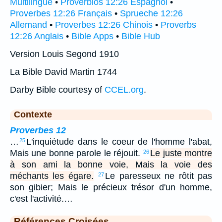
Multilingue
•
Proverbios 12:26 Espagnol
•
Proverbes 12:26 Français
•
Sprueche 12:26
Allemand
•
Proverbes 12:26 Chinois
•
Proverbs
12:26 Anglais
•
Bible Apps
•
Bible Hub
Version Louis Segond 1910
La Bible David Martin 1744
Darby Bible courtesy of
CCEL.org
.
Contexte
Proverbes 12
…
L'inquiétude dans le coeur de l'homme l'abat,
25
Mais une bonne parole le réjouit.
Le juste montre
26
à son ami la bonne voie, Mais la voie des
méchants les égare.
Le paresseux ne rôtit pas
27
son gibier; Mais le précieux trésor d'un homme,
c'est l'activité.…
Références Croisées