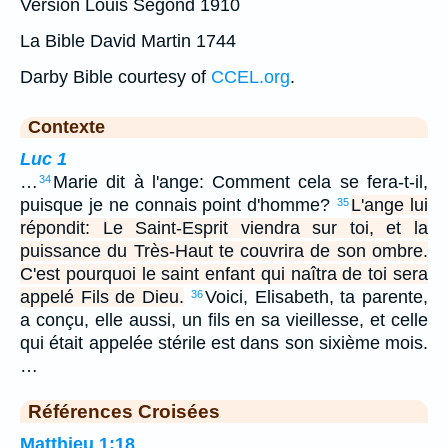
Version Louis Segond 1910
La Bible David Martin 1744
Darby Bible courtesy of
CCEL.org
.
Contexte
Luc 1
…
Marie dit à l'ange: Comment cela se fera-t-il,
34
puisque je ne connais point d'homme?
L'ange lui
35
répondit: Le Saint-Esprit viendra sur toi, et la
puissance du Très-Haut te couvrira de son ombre.
C'est pourquoi le saint enfant qui naîtra de toi sera
appelé Fils de Dieu.
Voici, Elisabeth, ta parente,
36
a conçu, elle aussi, un fils en sa vieillesse, et celle
qui était appelée stérile est dans son sixième mois.
…
Références Croisées
Matthieu 1:18