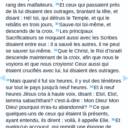
rang des malfaiteurs.
Et ceux qui passaient près
29
de là lui disaient des outrages, branlant la tête, et
disant : Hé! toi, qui détruis le Temple, et qui le
rebâtis en trois jours,
Sauve-toi toi-même, et
30
descends de la croix.
Les principaux
31
Sacrificateurs se moquant aussi avec les Scribes
disaient entre eux : il a sauvé les autres, il ne peut
se sauver lui-même.
Que le Christ, le Roi d’Israël
32
descende maintenant de la croix, afin que nous le
voyions et que nous croyions! Ceux aussi qui
étaient crucifiés avec lui, lui disaient des outrages.
Mais quand il fut six heures, il y eut des ténèbres
33
sur tout le pays jusqu'à neuf heures.
Et à neuf
34
heures Jésus cria à haute voix, disant : Eloï, Eloï,
lamma sabachthani? c'est-à-dire : Mon Dieu! Mon
Dieu! pourquoi m'as-tu abandonné?
Ce que
35
quelques-uns de ceux qui étaient là présents,
ayant entendu, ils dirent : voilà, il appelle Elie.
Et
36
quelqu'un accourut, qui remplit une éponge de