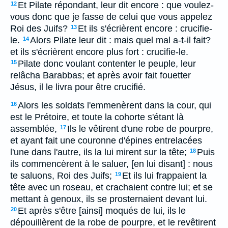
Et Pilate répondant, leur dit encore : que voulez-
12
vous donc que je fasse de celui que vous appelez
Roi des Juifs?
Et ils s'écrièrent encore : crucifie-
13
le.
Alors Pilate leur dit : mais quel mal a-t-il fait?
14
et ils s'écrièrent encore plus fort : crucifie-le.
Pilate donc voulant contenter le peuple, leur
15
relâcha Barabbas; et après avoir fait fouetter
Jésus, il le livra pour être crucifié.
Alors les soldats l'emmenèrent dans la cour, qui
16
est le Prétoire, et toute la cohorte s'étant là
assemblée,
Ils le vêtirent d'une robe de pourpre,
17
et ayant fait une couronne d'épines entrelacées
l'une dans l'autre, ils la lui mirent sur la tête;
Puis
18
ils commencèrent à le saluer, [en lui disant] : nous
te saluons, Roi des Juifs;
Et ils lui frappaient la
19
tête avec un roseau, et crachaient contre lui; et se
mettant à genoux, ils se prosternaient devant lui.
Et après s'être [ainsi] moqués de lui, ils le
20
dépouillèrent de la robe de pourpre, et le revêtirent