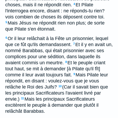
choses, mais il ne répondit rien.
Et Pilate
4
l'interrogea encore, disant : ne réponds-tu rien?
vois combien de choses ils déposent contre toi.
Mais Jésus ne répondit rien non plus; de sorte
5
que Pilate s'en étonnait.
Or il leur relâchait à la Fête un prisonnier, lequel
6
que ce fût qu'ils demandassent.
Et il y en avait un,
7
nommé Barabbas, qui était prisonnier avec ses
complices pour une sédition, dans laquelle ils
avaient commis un meurtre.
Et le peuple criant
8
tout haut, se mit à demander [à Pilate qu'il fît]
comme il leur avait toujours fait.
Mais Pilate leur
9
répondit, en disant : voulez-vous que je vous
relâche le Roi des Juifs?
(Car il savait bien que
10
les principaux Sacrificateurs l'avaient livré par
envie.)
Mais les principaux Sacrificateurs
11
excitèrent le peuple à demander que plutôt il
relâchât Barabbas.