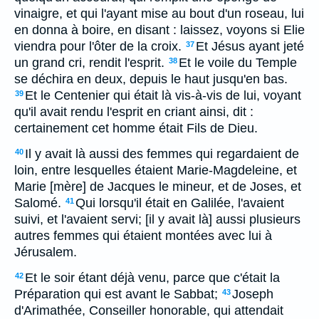
vinaigre, et qui l'ayant mise au bout d'un roseau, lui
en donna à boire, en disant : laissez, voyons si Elie
viendra pour l'ôter de la croix.
Et Jésus ayant jeté
37
un grand cri, rendit l'esprit.
Et le voile du Temple
38
se déchira en deux, depuis le haut jusqu'en bas.
Et le Centenier qui était là vis-à-vis de lui, voyant
39
qu'il avait rendu l'esprit en criant ainsi, dit :
certainement cet homme était Fils de Dieu.
Il y avait là aussi des femmes qui regardaient de
40
loin, entre lesquelles étaient Marie-Magdeleine, et
Marie [mère] de Jacques le mineur, et de Joses, et
Salomé.
Qui lorsqu'il était en Galilée, l'avaient
41
suivi, et l'avaient servi; [il y avait là] aussi plusieurs
autres femmes qui étaient montées avec lui à
Jérusalem.
Et le soir étant déjà venu, parce que c'était la
42
Préparation qui est avant le Sabbat;
Joseph
43
d'Arimathée, Conseiller honorable, qui attendait