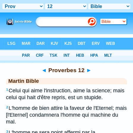
Bible
>
MAR
> Proverbes 12
◄
Proverbes 12
►
Martin Bible
Celui qui aime l'instruction, aime la science; mais
1
celui qui hait d'être repris, est un stupide.
L'homme de bien attire la faveur de l'Eternel; mais
2
[l'Eternel] condamnera l'homme qui machine du
mal.
L'homme ne sera point affermi par la
3