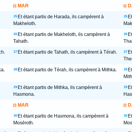
MAR
D
Et étant partis de Harada, ils campèrent à
Et
25
25
Makheloth.
Mak
Et étant partis de Makheloth, ils campèrent à
Et
26
26
Tahath.
Tha
ch.
Et étant partis de Tahath, ils campèrent à Térah.
Et
27
27
The
ka.
Et étant partis de Térah, ils campèrent à Mithka.
Et
28
28
Mith
Et étant partis de Mithka, ils campèrent à
Et
29
29
Hasmona.
Has
MAR
D
Et étant partis de Hasmona, ils campèrent à
Et
30
30
Moséroth.
Mos