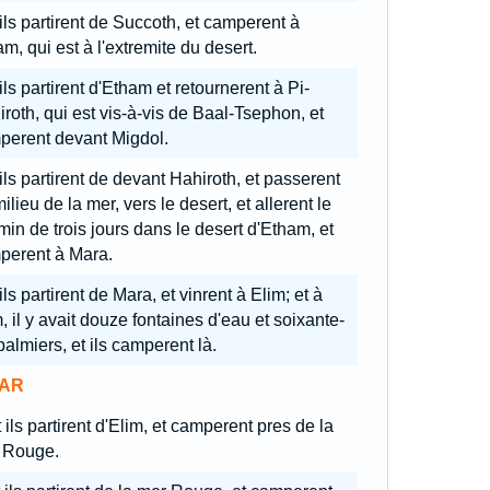
 ils partirent de Succoth, et camperent à
m, qui est à l'extremite du desert.
ils partirent d'Etham et retournerent à Pi-
roth, qui est vis-à-vis de Baal-Tsephon, et
perent devant Migdol.
ils partirent de devant Hahiroth, et passerent
ilieu de la mer, vers le desert, et allerent le
in de trois jours dans le desert d'Etham, et
perent à Mara.
ils partirent de Mara, et vinrent à Elim; et à
, il y avait douze fontaines d'eau et soixante-
palmiers, et ils camperent là.
AR
 ils partirent d'Elim, et camperent pres de la
 Rouge.