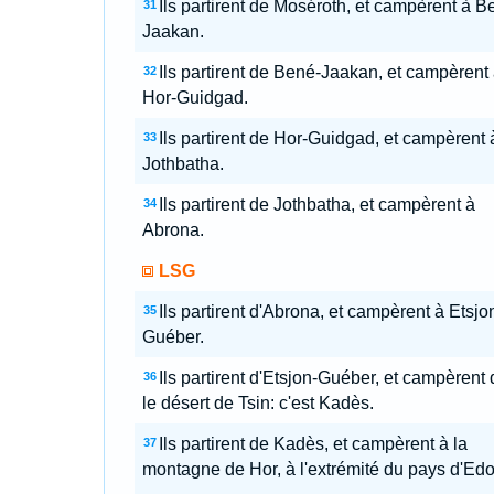
Ils partirent de Moséroth, et campèrent à B
31
Jaakan.
Ils partirent de Bené-Jaakan, et campèrent
32
Hor-Guidgad.
Ils partirent de Hor-Guidgad, et campèrent 
33
Jothbatha.
Ils partirent de Jothbatha, et campèrent à
34
Abrona.
LSG
Ils partirent d'Abrona, et campèrent à Etsjo
35
Guéber.
Ils partirent d'Etsjon-Guéber, et campèrent
36
le désert de Tsin: c'est Kadès.
Ils partirent de Kadès, et campèrent à la
37
montagne de Hor, à l'extrémité du pays d'Ed