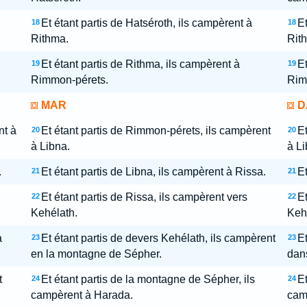
Et étant partis de Hatséroth, ils campèrent à
Et
18
18
Rithma.
Rit
Et étant partis de Rithma, ils campèrent à
Et
19
19
Rimmon-pérets.
Rim
MAR
D
nt à
Et étant partis de Rimmon-pérets, ils campèrent
Et
20
20
à Libna.
à Li
.
Et étant partis de Libna, ils campèrent à Rissa.
Et
21
21
Et étant partis de Rissa, ils campèrent vers
Et
22
22
Kehélath.
Keh
a
Et étant partis de devers Kehélath, ils campèrent
Et
23
23
en la montagne de Sépher.
dan
t
Et étant partis de la montagne de Sépher, ils
Et
24
24
campèrent à Harada.
cam