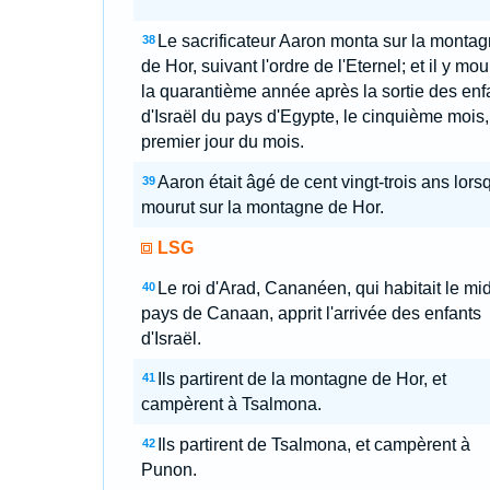
Le sacrificateur Aaron monta sur la monta
38
de Hor, suivant l'ordre de l'Eternel; et il y mou
la quarantième année après la sortie des enf
d'Israël du pays d'Egypte, le cinquième mois,
premier jour du mois.
Aaron était âgé de cent vingt-trois ans lorsq
39
mourut sur la montagne de Hor.
LSG
Le roi d'Arad, Cananéen, qui habitait le mid
40
pays de Canaan, apprit l'arrivée des enfants
d'Israël.
Ils partirent de la montagne de Hor, et
41
campèrent à Tsalmona.
Ils partirent de Tsalmona, et campèrent à
42
Punon.