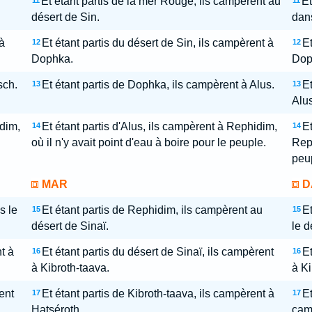
Et étant partis de la mer Rouge, ils campèrent au
Et
11
11
désert de Sin.
dans
à
Et étant partis du désert de Sin, ils campèrent à
Et
12
12
Dophka.
Dop
sch.
Et étant partis de Dophka, ils campèrent à Alus.
Et
13
13
Alu
idim,
Et étant partis d'Alus, ils campèrent à Rephidim,
Et
14
14
où il n'y avait point d'eau à boire pour le peuple.
Reph
peu
MAR
D
s le
Et étant partis de Rephidim, ils campèrent au
Et
15
15
désert de Sinaï.
le d
t à
Et étant partis du désert de Sinaï, ils campèrent
Et
16
16
à Kibroth-taava.
à Ki
ent
Et étant partis de Kibroth-taava, ils campèrent à
Et
17
17
Hatséroth.
cam