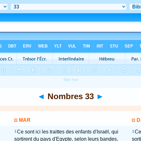
◄
Nombres 33
►
MAR
D
Ce sont ici les traittes des enfants d'Israël, qui
Ce 
1
1
sortirent du pays d'Egypte, selon leurs bandes,
sort