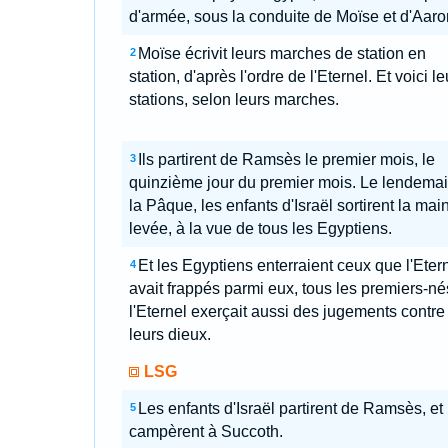
d'armée, sous la conduite de Moïse et d'Aaro
Moïse écrivit leurs marches de station en
2
station, d'après l'ordre de l'Eternel. Et voici le
stations, selon leurs marches.
Ils partirent de Ramsès le premier mois, le
3
quinzième jour du premier mois. Le lendema
la Pâque, les enfants d'Israël sortirent la mai
levée, à la vue de tous les Egyptiens.
Et les Egyptiens enterraient ceux que l'Eter
4
avait frappés parmi eux, tous les premiers-né
l'Eternel exerçait aussi des jugements contre
leurs dieux.
LSG
Les enfants d'Israël partirent de Ramsès, et
5
campèrent à Succoth.