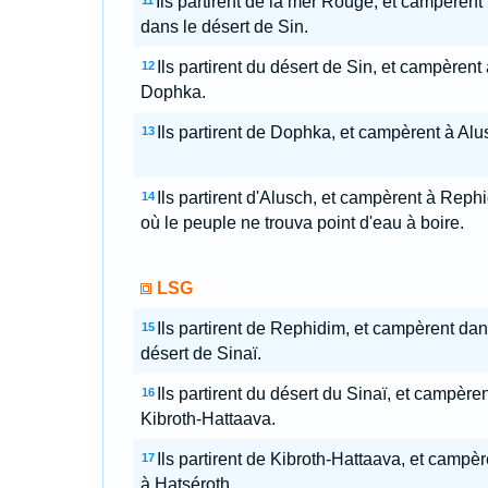
Ils partirent de la mer Rouge, et campèrent
11
dans le désert de Sin.
Ils partirent du désert de Sin, et campèrent 
12
Dophka.
Ils partirent de Dophka, et campèrent à Alu
13
Ils partirent d'Alusch, et campèrent à Reph
14
où le peuple ne trouva point d'eau à boire.
LSG
Ils partirent de Rephidim, et campèrent dan
15
désert de Sinaï.
Ils partirent du désert du Sinaï, et campèren
16
Kibroth-Hattaava.
Ils partirent de Kibroth-Hattaava, et campèr
17
à Hatséroth.