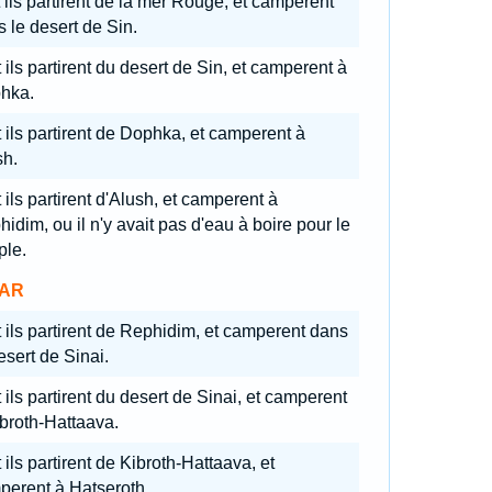
 ils partirent de la mer Rouge, et camperent
 le desert de Sin.
 ils partirent du desert de Sin, et camperent à
hka.
 ils partirent de Dophka, et camperent à
sh.
 ils partirent d'Alush, et camperent à
idim, ou il n'y avait pas d'eau à boire pour le
ple.
AR
 ils partirent de Rephidim, et camperent dans
esert de Sinai.
 ils partirent du desert de Sinai, et camperent
broth-Hattaava.
 ils partirent de Kibroth-Hattaava, et
perent à Hatseroth.