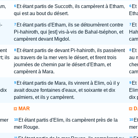
am,
Et étant partis de Succoth, ils campèrent à Etham,
Et
6
6
qui est au bout du désert.
Etha
-
Et étant partis d'Etham, ils se détournèrent contre
Et 
7
7
Pi-hahiroth, qui [est] vis-à-vis de Bahal-tséphon, et
Hahi
campèrent devant Migdol.
cam
rent
Et étant partis de devant Pi-hahiroth, ils passèrent
Et 
8
8
; ils
au travers de la mer vers le désert, et firent trois
au m
journées de chemin par le désert d'Etham, et
chem
campèrent à Mara.
cam
Et étant partis de Mara, ils vinrent à Elim, où il y
Et 
9
9
-dix
avait douze fontaines d'eaux, et soixante et dix
Elim
palmiers, et ils y campèrent.
dix 
MAR
D
 mer
Et étant partis d'Elim, ils campèrent près de la
Et
10
10
mer Rouge.
mer