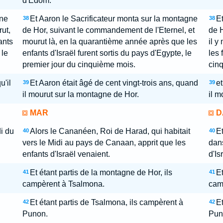
d'Edom.
gne
Et Aaron le Sacrificateur monta sur la montagne
Et
38
38
rut,
de Hor, suivant le commandement de l'Eternel, et
de H
ants
mourut là, en la quarantième année après que les
il y
 le
enfants d'Israël furent sortis du pays d'Egypte, le
les 
premier jour du cinquième mois.
cinq
u'il
Et Aaron était âgé de cent vingt-trois ans, quand
et
39
39
il mourut sur la montagne de Hor.
il m
MAR
D
i du
Alors le Cananéen, Roi de Harad, qui habitait
Et
40
40
vers le Midi au pays de Canaan, apprit que les
dans
enfants d'Israël venaient.
d'Is
Et étant partis de la montagne de Hor, ils
Et
41
41
campèrent à Tsalmona.
cam
Et étant partis de Tsalmona, ils campèrent à
Et
42
42
Punon.
Pun