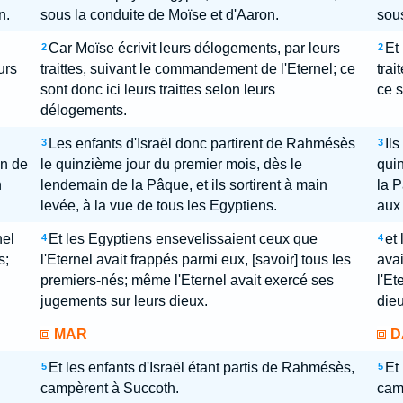
n.
sous la conduite de Moïse et d'Aaron.
sous
Car Moïse écrivit leurs délogements, par leurs
Et 
2
2
urs
traittes, suivant le commandement de l'Eternel; ce
trai
sont donc ici leurs traittes selon leurs
ce s
délogements.
Les enfants d'Israël donc partirent de Rahmésès
Il
3
3
in de
le quinzième jour du premier mois, dès le
quin
n
lendemain de la Pâque, et ils sortirent à main
la P
levée, à la vue de tous les Egyptiens.
aux 
nel
Et les Egyptiens ensevelissaient ceux que
et
4
4
s;
l'Eternel avait frappés parmi eux, [savoir] tous les
avai
premiers-nés; même l'Eternel avait exercé ses
l'Et
jugements sur leurs dieux.
dieu
MAR
D
Et les enfants d'Israël étant partis de Rahmésès,
Et 
5
5
campèrent à Succoth.
cam