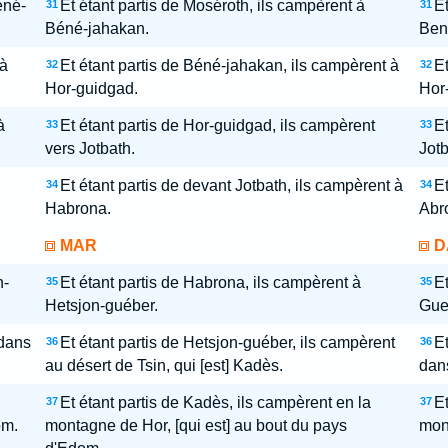
ené-
Et étant partis de Moséroth, ils campèrent à
Et
31
31
Béné-jahakan.
Ben
 à
Et étant partis de Béné-jahakan, ils campèrent à
Et
32
32
Hor-guidgad.
Hor
à
Et étant partis de Hor-guidgad, ils campèrent
Et
33
33
vers Jotbath.
Jotb
Et étant partis de devant Jotbath, ils campèrent à
Et
34
34
Habrona.
Abr
MAR
D
n-
Et étant partis de Habrona, ils campèrent à
Et
35
35
Hetsjon-guéber.
Gue
 dans
Et étant partis de Hetsjon-guéber, ils campèrent
Et
36
36
au désert de Tsin, qui [est] Kadès.
dans
Et étant partis de Kadès, ils campèrent en la
Et
37
37
om.
montagne de Hor, [qui est] au bout du pays
mon