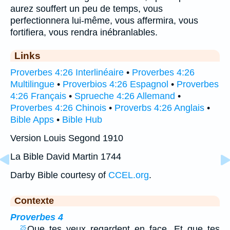
aurez souffert un peu de temps, vous
perfectionnera lui-même, vous affermira, vous
fortifiera, vous rendra inébranlables.
Links
Proverbes 4:26 Interlinéaire
•
Proverbes 4:26
Multilingue
•
Proverbios 4:26 Espagnol
•
Proverbes
4:26 Français
•
Sprueche 4:26 Allemand
•
Proverbes 4:26 Chinois
•
Proverbs 4:26 Anglais
•
Bible Apps
•
Bible Hub
Version Louis Segond 1910
La Bible David Martin 1744
Darby Bible courtesy of
CCEL.org
.
Contexte
Proverbes 4
…
Que tes yeux regardent en face, Et que tes
25