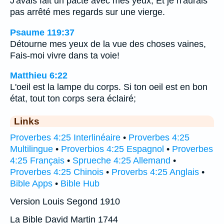
J'avais fait un pacte avec mes yeux, Et je n'aurais
pas arrêté mes regards sur une vierge.
Psaume 119:37
Détourne mes yeux de la vue des choses vaines,
Fais-moi vivre dans ta voie!
Matthieu 6:22
L'oeil est la lampe du corps. Si ton oeil est en bon
état, tout ton corps sera éclairé;
Links
Proverbes 4:25 Interlinéaire
•
Proverbes 4:25
Multilingue
•
Proverbios 4:25 Espagnol
•
Proverbes
4:25 Français
•
Sprueche 4:25 Allemand
•
Proverbes 4:25 Chinois
•
Proverbs 4:25 Anglais
•
Bible Apps
•
Bible Hub
Version Louis Segond 1910
La Bible David Martin 1744