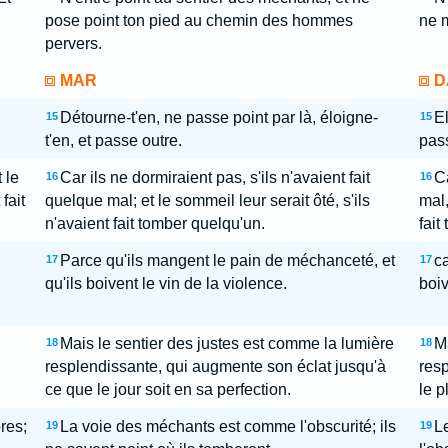
pose point ton pied au chemin des hommes
ne m
pervers.
MAR
D
Détourne-t'en, ne passe point par là, éloigne-
El
15
15
t'en, et passe outre.
pass
 le
Car ils ne dormiraient pas, s'ils n'avaient fait
Ca
16
16
fait
quelque mal; et le sommeil leur serait ôté, s'ils
mal,
n'avaient fait tomber quelqu'un.
fait
Parce qu'ils mangent le pain de méchanceté, et
ca
17
17
qu'ils boivent le vin de la violence.
boiv
Mais le sentier des justes est comme la lumière
Ma
18
18
resplendissante, qui augmente son éclat jusqu'à
resp
ce que le jour soit en sa perfection.
le p
res;
La voie des méchants est comme l'obscurité; ils
L
19
19