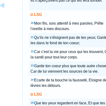
Ils n'aperçoivent pas ce qui les fera tomber.
LSG
Mon fils, sois attentif à mes paroles, Prête
20
l'oreille à mes discours.
Qu'ils ne s'éloignent pas de tes yeux; Gard
21
les dans le fond de ton coeur;
Car c'est la vie pour ceux qui les trouvent, 
22
la santé pour tout leur corps.
Garde ton coeur plus que toute autre chose
23
Car de lui viennent les sources de la vie.
Ecarte de ta bouche la fausseté, Eloigne d
24
lèvres les détours.
LSG
Que tes yeux regardent en face, Et que tes
25