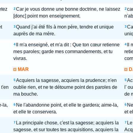
etez
Car je vous donne une bonne doctrine, ne laissez
ca
2
2
[donc] point mon enseignement.
n'a
t
Quand j'ai été fils à mon père, tendre et unique
Car
3
3
auprès de ma mère.
uni
Il m'a enseigné, et m'a dit : Que ton cœur retienne
Il
4
4
mes paroles; garde mes commandements, et tu
ret
vivras.
com
MAR
D
Acquiers la sagesse, acquiers la prudence; n'en
Ac
5
5
 t'en
oublie rien, et ne te détourne point des paroles de
l' o
ma bouche.
de 
-la,
Ne l'abandonne point, et elle te gardera; aime-la,
Ne
6
6
et elle te conservera.
et e
La principale chose, c'est la sagesse; acquiers la
Le
7
7
sagesse, et sur toutes tes acquisitions, acquiers la
Acqu