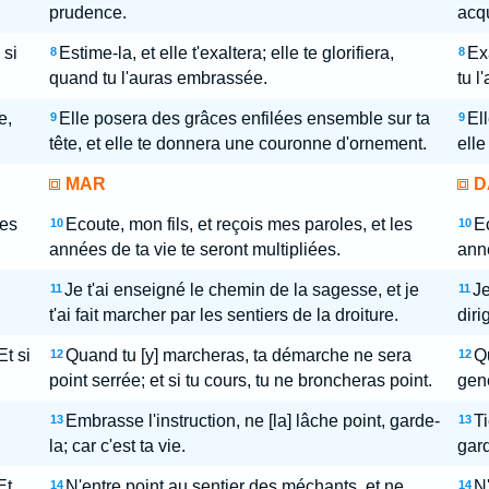
prudence.
acqu
 si
Estime-la, et elle t'exaltera; elle te glorifiera,
Exa
8
8
quand tu l'auras embrassée.
tu l
e,
Elle posera des grâces enfilées ensemble sur ta
Ell
9
9
tête, et elle te donnera une couronne d'ornement.
elle
MAR
D
les
Ecoute, mon fils, et reçois mes paroles, et les
Ec
10
10
années de ta vie te seront multipliées.
anne
Je t'ai enseigné le chemin de la sagesse, et je
Je
11
11
t'ai fait marcher par les sentiers de la droiture.
diri
t si
Quand tu [y] marcheras, ta démarche ne sera
Q
12
12
point serrée; et si tu cours, tu ne broncheras point.
gene
Embrasse l'instruction, ne [la] lâche point, garde-
Ti
13
13
la; car c'est ta vie.
gard
Et
N'entre point au sentier des méchants, et ne
N'
14
14