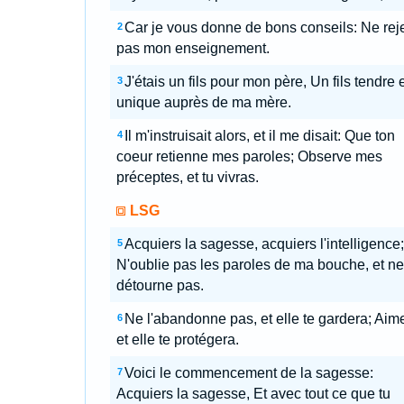
Car je vous donne de bons conseils: Ne rej
2
pas mon enseignement.
J'étais un fils pour mon père, Un fils tendre e
3
unique auprès de ma mère.
Il m'instruisait alors, et il me disait: Que ton
4
coeur retienne mes paroles; Observe mes
préceptes, et tu vivras.
LSG
Acquiers la sagesse, acquiers l'intelligence;
5
N'oublie pas les paroles de ma bouche, et ne
détourne pas.
Ne l'abandonne pas, et elle te gardera; Aime
6
et elle te protégera.
Voici le commencement de la sagesse:
7
Acquiers la sagesse, Et avec tout ce que tu