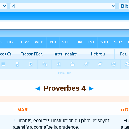
◄
Proverbes 4
►
MAR
D
Enfants, écoutez l'instruction du père, et soyez
Fil
1
1
attentifs à connaître la prudence.
atte