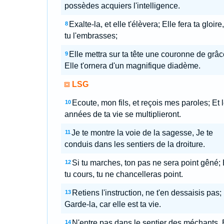
possèdes acquiers l'intelligence.
Exalte-la, et elle t'élèvera; Elle fera ta gloire,
8
tu l'embrasses;
Elle mettra sur ta tête une couronne de grâc
9
Elle t'ornera d'un magnifique diadème.
LSG
Ecoute, mon fils, et reçois mes paroles; Et 
10
années de ta vie se multiplieront.
Je te montre la voie de la sagesse, Je te
11
conduis dans les sentiers de la droiture.
Si tu marches, ton pas ne sera point gêné; E
12
tu cours, tu ne chancelleras point.
Retiens l'instruction, ne t'en dessaisis pas;
13
Garde-la, car elle est ta vie.
N'entre pas dans le sentier des méchants, 
14