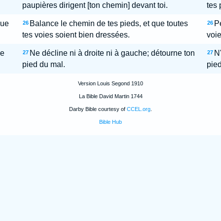
paupières dirigent [ton chemin] devant toi.
tes 
que
Balance le chemin de tes pieds, et que toutes
Pe
26
26
tes voies soient bien dressées.
voie
ne
Ne décline ni à droite ni à gauche; détourne ton
N'
27
27
pied du mal.
pied
Version Louis Segond 1910
La Bible David Martin 1744
Darby Bible courtesy of
CCEL.org
.
Bible Hub