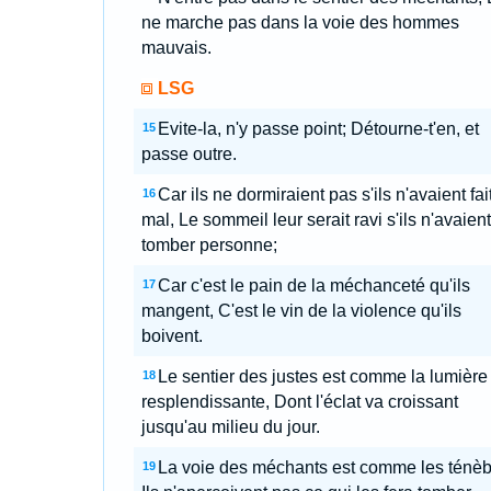
ne marche pas dans la voie des hommes
mauvais.
LSG
Evite-la, n'y passe point; Détourne-t'en, et
15
passe outre.
Car ils ne dormiraient pas s'ils n'avaient fait
16
mal, Le sommeil leur serait ravi s'ils n'avaient 
tomber personne;
Car c'est le pain de la méchanceté qu'ils
17
mangent, C'est le vin de la violence qu'ils
boivent.
Le sentier des justes est comme la lumière
18
resplendissante, Dont l'éclat va croissant
jusqu'au milieu du jour.
La voie des méchants est comme les ténèb
19