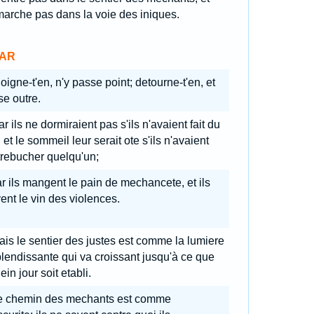
arche pas dans la voie des iniques.
AR
oigne-t'en, n'y passe point; detourne-t'en, et
e outre.
r ils ne dormiraient pas s'ils n'avaient fait du
 et le sommeil leur serait ote s'ils n'avaient
 trebucher quelqu'un;
r ils mangent le pain de mechancete, et ils
ent le vin des violences.
is le sentier des justes est comme la lumiere
lendissante qui va croissant jusqu'à ce que
lein jour soit etabli.
e chemin des mechants est comme