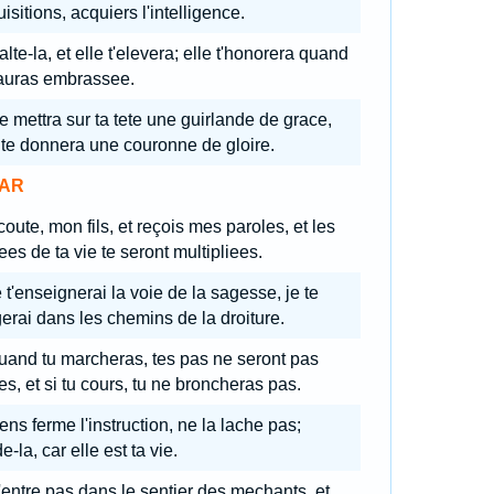
isitions, acquiers l'intelligence.
lte-la, et elle t'elevera; elle t'honorera quand
'auras embrassee.
e mettra sur ta tete une guirlande de grace,
 te donnera une couronne de gloire.
AR
oute, mon fils, et reçois mes paroles, et les
es de ta vie te seront multipliees.
 t'enseignerai la voie de la sagesse, je te
gerai dans les chemins de la droiture.
uand tu marcheras, tes pas ne seront pas
s, et si tu cours, tu ne broncheras pas.
ens ferme l'instruction, ne la lache pas;
e-la, car elle est ta vie.
entre pas dans le sentier des mechants, et