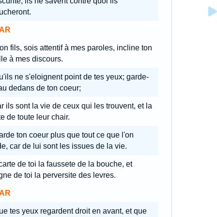
scurite; ils ne savent contre quoi ils
ucheront.
AR
n fils, sois attentif à mes paroles, incline ton
lle à mes discours.
'ils ne s'eloignent point de tes yeux; garde-
au dedans de ton coeur;
r ils sont la vie de ceux qui les trouvent, et la
e de toute leur chair.
rde ton coeur plus que tout ce que l'on
e, car de lui sont les issues de la vie.
arte de toi la faussete de la bouche, et
gne de toi la perversite des levres.
AR
e tes yeux regardent droit en avant, et que