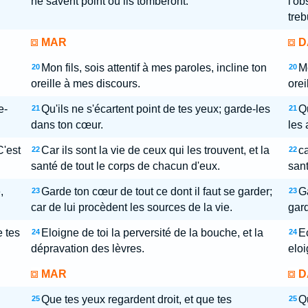
ne savent point où ils tomberont.
l'ob
treb
MAR
D
Mon fils, sois attentif à mes paroles, incline ton
Mo
20
20
oreille à mes discours.
orei
e-
Qu'ils ne s'écartent point de tes yeux; garde-les
Qu
21
21
dans ton cœur.
les 
C'est
Car ils sont la vie de ceux qui les trouvent, et la
ca
22
22
santé de tout le corps de chacun d'eux.
sant
,
Garde ton cœur de tout ce dont il faut se garder;
Ga
23
23
car de lui procèdent les sources de la vie.
gard
e tes
Eloigne de toi la perversité de la bouche, et la
Ec
24
24
dépravation des lèvres.
eloi
MAR
D
Que tes yeux regardent droit, et que tes
Qu
25
25