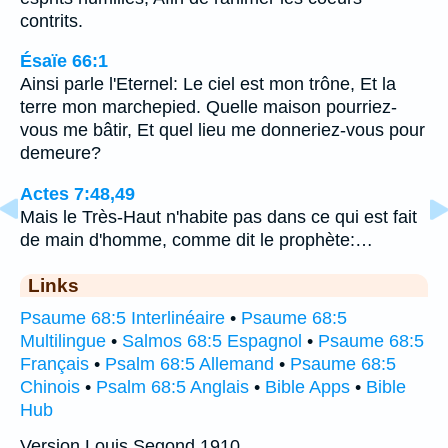
contrits.
Ésaïe 66:1
Ainsi parle l'Eternel: Le ciel est mon trône, Et la
terre mon marchepied. Quelle maison pourriez-
vous me bâtir, Et quel lieu me donneriez-vous pour
demeure?
Actes 7:48,49
Mais le Très-Haut n'habite pas dans ce qui est fait
de main d'homme, comme dit le prophète:…
Links
Psaume 68:5 Interlinéaire
•
Psaume 68:5
Multilingue
•
Salmos 68:5 Espagnol
•
Psaume 68:5
Français
•
Psalm 68:5 Allemand
•
Psaume 68:5
Chinois
•
Psalm 68:5 Anglais
•
Bible Apps
•
Bible
Hub
Version Louis Segond 1910