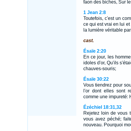
faon des biches, Sur l
1 Jean 2:8
Toutefois, c'est un c
ce qui est vrai en lui e
la lumière véritable par
cast.
Ésaïe 2:20
En ce jour, les hommes 
idoles d'or, Qu'ils s'éta
chauves-souris;
Ésaïe 30:22
Vous tiendrez pour soui
l'or dont elles sont 
comme une impureté: Hor
Ézéchiel 18:31,32
Rejetez loin de vous t
vous avez péché; fait
nouveau. Pourquoi mou