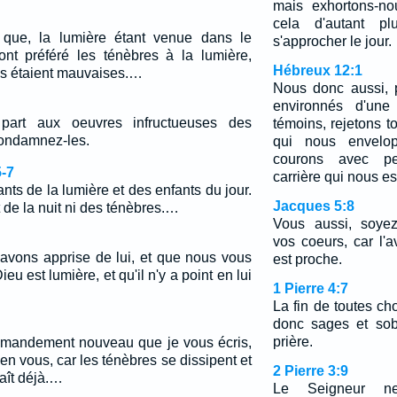
mais exhortons-no
cela d'autant p
 que, la lumière étant venue dans le
s'approcher le jour.
t préféré les ténèbres à la lumière,
Hébreux 12:1
es étaient mauvaises.…
Nous donc aussi,
environnés d'un
part aux oeuvres infructueuses des
témoins, rejetons t
condamnez-les.
qui nous envelop
courons avec pe
-7
carrière qui nous es
nts de la lumière et des enfants du jour.
Jacques 5:8
de la nuit ni des ténèbres.…
Vous aussi, soyez
vos coeurs, car l
avons apprise de lui, et que nous vous
est proche.
u est lumière, et qu'il n'y a point en lui
1 Pierre 4:7
La fin de toutes c
donc sages et sob
prière.
ommandement nouveau que je vous écris,
t en vous, car les ténèbres se dissipent et
2 Pierre 3:9
raît déjà.…
Le Seigneur n