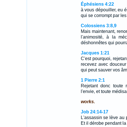
Éphésiens 4:22
à vous dépouiller, eu 
qui se corrompt par le
Colossiens 3:8,9
Mais maintenant, renon
l'animosité, à la mé
déshonnêtes qui pourra
Jacques 1:21
C'est pourquoi, rejetan
recevez avec douceur 
qui peut sauver vos âm
1 Pierre 2:1
Rejetant donc toute m
l'envie, et toute médis
works.
Job 24:14-17
L'assassin se lève au p
Et il dérobe pendant la