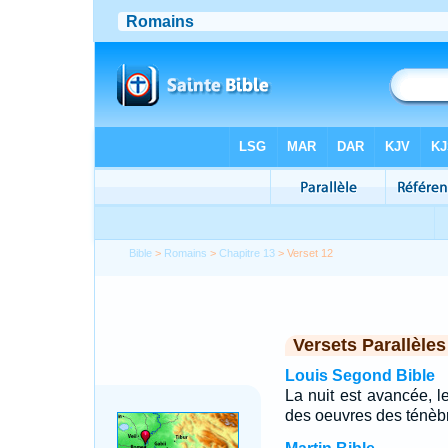
Bible
>
Romains
>
Chapitre 13
> Verset 12
Versets Parallèles
Louis Segond Bible
La nuit est avancée, 
des oeuvres des ténèbr