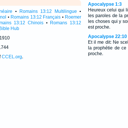
Apocalypse 1:3
Heureux celui qui l
néaire
•
Romains 13:12 Multilingue
•
les paroles de la p
nol
•
Romains 13:12 Français
•
Roemer
les choses qui y so
mains 13:12 Chinois
•
Romans 13:12
est proche.
Bible Hub
Apocalypse 22:10
 1910
Et il me dit: Ne sce
1744
la prophétie de ce 
proche.
f
CCEL.org
.