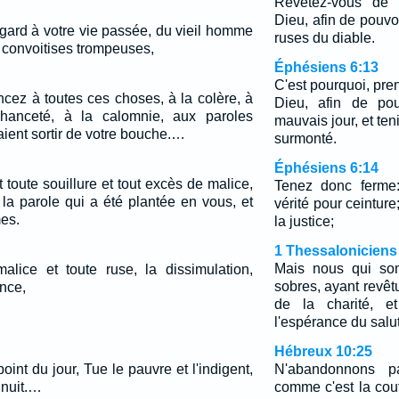
Revêtez-vous de 
Dieu, afin de pouvoi
égard à votre vie passée, du vieil homme
ruses du diable.
s convoitises trompeuses,
Éphésiens 6:13
C'est pourquoi, pre
cez à toutes ces choses, à la colère, à
Dieu, afin de pou
chanceté, à la calomnie, aux paroles
mauvais jour, et ten
ient sortir de votre bouche.…
surmonté.
Éphésiens 6:14
t toute souillure et tout excès de malice,
Tenez donc ferme:
la parole qui a été plantée en vous, et
vérité pour ceinture
es.
la justice;
1 Thessaloniciens
Mais nous qui so
alice et toute ruse, la dissimulation,
sobres, ayant revêtu
ance,
de la charité, e
l'espérance du salut
Hébreux 10:25
oint du jour, Tue le pauvre et l'indigent,
N'abandonnons p
 nuit.…
comme c'est la co