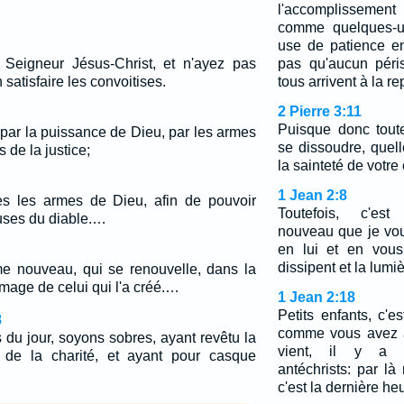
l'accomplisseme
comme quelques-un
use de patience e
 Seigneur Jésus-Christ, et n'ayez pas
pas qu'aucun péri
 satisfaire les convoitises.
tous arrivent à la r
2 Pierre 3:11
Puisque donc tout
, par la puissance de Dieu, par les armes
se dissoudre, quel
 de la justice;
la sainteté de votre 
1 Jean 2:8
es les armes de Dieu, afin de pouvoir
Toutefois, c'e
ruses du diable.…
nouveau que je vous
en lui et en vous
dissipent et la lumiè
me nouveau, qui se renouvelle, dans la
mage de celui qui l'a créé.…
1 Jean 2:18
Petits enfants, c'e
8
comme vous avez a
du jour, soyons sobres, ayant revêtu la
vient, il y a m
t de la charité, et ayant pour casque
antéchrists: par l
c'est la dernière he