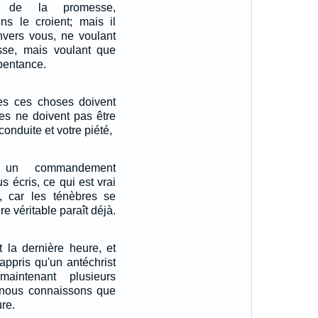
nt de la promesse,
s le croient; mais il
nvers vous, ne voulant
sse, mais voulant que
epentance.
es ces choses doivent
les ne doivent pas être
conduite et votre piété,
st un commandement
 écris, ce qui est vrai
, car les ténèbres se
re véritable paraît déjà.
st la dernière heure, et
ppris qu'un antéchrist
aintenant plusieurs
à nous connaissons que
ure.