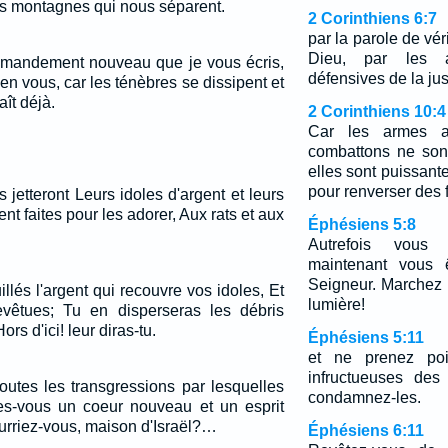
es montagnes qui nous séparent.
2 Corinthiens 6:7
par la parole de vér
Dieu, par les a
ommandement nouveau que je vous écris,
défensives de la jus
t en vous, car les ténèbres se dissipent et
aît déjà.
2 Corinthiens 10:4
Car les armes a
combattons ne son
elles sont puissante
pour renverser des 
jetteront Leurs idoles d'argent et leurs
ient faites pour les adorer, Aux rats et aux
Éphésiens 5:8
Autrefois vous 
maintenant vous 
Seigneur. Marchez
llés l'argent qui recouvre vos idoles, Et
lumière!
revêtues; Tu en disperseras les débris
s d'ici! leur diras-tu.
Éphésiens 5:11
et ne prenez poi
infructueuses des
outes les transgressions par lesquelles
condamnez-les.
es-vous un coeur nouveau et un esprit
rriez-vous, maison d'Israël?…
Éphésiens 6:11