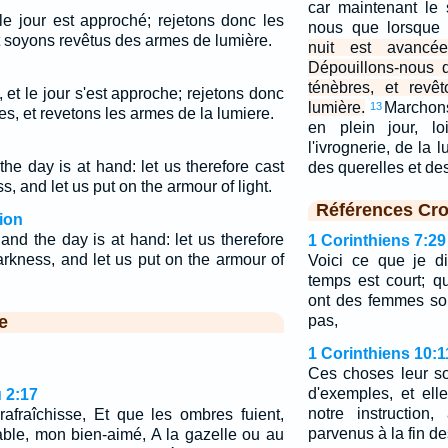
car maintenant le 
le jour est approché; rejetons donc les
nous que lorsque
 soyons revêtus des armes de lumière.
nuit est avancée
Dépouillons-nous 
ténèbres, et revê
, et le jour s'est approche; rejetons donc
lumière.
Marchon
13
s, et revetons les armes de la lumiere.
en plein jour, l
l'ivrognerie, de la l
 the day is at hand: let us therefore cast
des querelles et de
s, and let us put on the armour of light.
Références Cro
ion
 and the day is at hand: let us therefore
1 Corinthiens 7:29
arkness, and let us put on the armour of
Voici ce que je di
temps est court; 
ont des femmes so
e
pas,
1 Corinthiens 10:1
Ces choses leur so
d'exemples, et ell
 2:17
notre instructio
rafraîchisse, Et que les ombres fuient,
parvenus à la fin de
able, mon bien-aimé, A la gazelle ou au