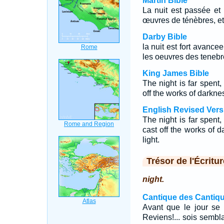
Martin Bible
La nuit est passée et 
œuvres de ténèbres, et
Darby Bible
la nuit est fort avancee
les oeuvres des tenebre
King James Bible
The night is far spent,
off the works of darknes
English Revised Vers
The night is far spent,
cast off the works of d
light.
Trésor de l'Écritur
night.
Cantique des Cantiqu
Avant que le jour se 
Reviens!... sois sembl