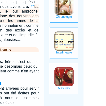
salut est plus près de
 nous avons cru.
La
12
, le jour approche.
donc des oeuvres des
tons les armes de la
s honnêtement, comme
oin des excès et de
uxure et de l'impudicité,
s jalousies.…
isées
s, frères, c'est que le
que désormais ceux qui
ient comme n'en ayant
1
nt arrivées pour servir
es ont été écrites pour
n, à nous qui sommes
s siècles.