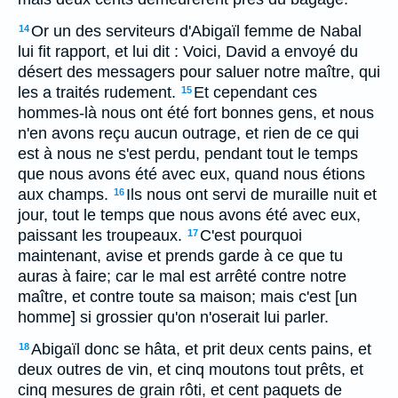
Or un des serviteurs d'Abigaïl femme de Nabal
14
lui fit rapport, et lui dit : Voici, David a envoyé du
désert des messagers pour saluer notre maître, qui
les a traités rudement.
Et cependant ces
15
hommes-là nous ont été fort bonnes gens, et nous
n'en avons reçu aucun outrage, et rien de ce qui
est à nous ne s'est perdu, pendant tout le temps
que nous avons été avec eux, quand nous étions
aux champs.
Ils nous ont servi de muraille nuit et
16
jour, tout le temps que nous avons été avec eux,
paissant les troupeaux.
C'est pourquoi
17
maintenant, avise et prends garde à ce que tu
auras à faire; car le mal est arrêté contre notre
maître, et contre toute sa maison; mais c'est [un
homme] si grossier qu'on n'oserait lui parler.
Abigaïl donc se hâta, et prit deux cents pains, et
18
deux outres de vin, et cinq moutons tout prêts, et
cinq mesures de grain rôti, et cent paquets de