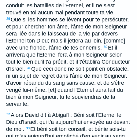
conduit les batailles de l'Eternel, et il ne s'est
trouvé en toi aucun mal pendant toute ta vie.
Que si les hommes se lèvent pour te persécuter,
29
et pour chercher ton âme, l'âme de mon Seigneur
sera liée dans le faisseau de la vie par devers
l'Eternel ton Dieu; mais il jettera au loin, [comme]
avec une fronde, l'âme de tes ennemis.
Et il
30
arrivera que l'Eternel fera à mon Seigneur selon
tout le bien qu'il t'a prédit, et il t'établira Conducteur
d'Israël.
Que ceci donc ne soit point en obstacle,
31
ni un sujet de regret dans l'âme de mon Seigneur,
d'avoir répandu du sang sans cause, et de s'être
vengé lui-même; [et] quand l'Eternel aura fait du
bien à mon Seigneur, tu te souviendras de ta
servante.
Alors David dit à Abigaïl : Béni soit l'Eternel le
32
Dieu d'Israël, qui t'a aujourd'hui envoyée au devant
de moi.
Et béni soit ton conseil, et bénie sois-tu
33
qui m'as aujourd'hui empêché d'en venir au sang,