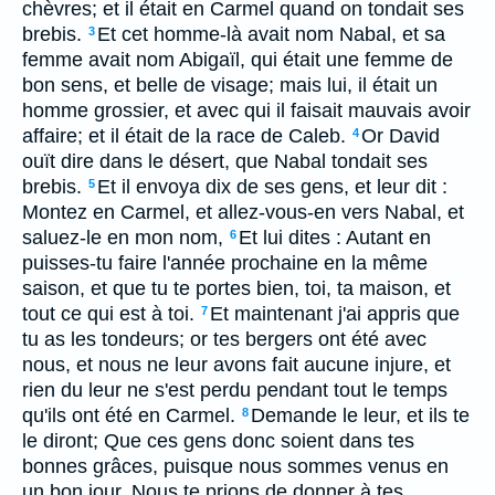
chèvres; et il était en Carmel quand on tondait ses
brebis.
Et cet homme-là avait nom Nabal, et sa
3
femme avait nom Abigaïl, qui était une femme de
bon sens, et belle de visage; mais lui, il était un
homme grossier, et avec qui il faisait mauvais avoir
affaire; et il était de la race de Caleb.
Or David
4
ouït dire dans le désert, que Nabal tondait ses
brebis.
Et il envoya dix de ses gens, et leur dit :
5
Montez en Carmel, et allez-vous-en vers Nabal, et
saluez-le en mon nom,
Et lui dites : Autant en
6
puisses-tu faire l'année prochaine en la même
saison, et que tu te portes bien, toi, ta maison, et
tout ce qui est à toi.
Et maintenant j'ai appris que
7
tu as les tondeurs; or tes bergers ont été avec
nous, et nous ne leur avons fait aucune injure, et
rien du leur ne s'est perdu pendant tout le temps
qu'ils ont été en Carmel.
Demande le leur, et ils te
8
le diront; Que ces gens donc soient dans tes
bonnes grâces, puisque nous sommes venus en
un bon jour. Nous te prions de donner à tes