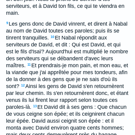
serviteurs, et à David ton fils, ce qui te viendra en
main.
Les gens donc de David vinrent, et dirent à Nabal
9
au nom de David toutes ces paroles; puis ils se
tinrent tranquilles.
Et Nabal répondit aux
10
serviteurs de David, et dit : Qui est David, et qui
est le fils d'Isaï? Aujourd'hui est multiplié le nombre
des serviteurs qui se débandent d'avec leurs
maîtres.
Et prendrais-je mon pain, et mon eau, et
11
la viande que j'ai apprêtée pour mes tondeurs, afin
de la donner à des gens que je ne sais d'où ils
sont?
Ainsi les gens de David s'en retournèrent
12
par leur chemin. Ils s'en retournèrent donc, et étant
venus ils lui firent leur rapport selon toutes ces
paroles-là.
Et David dit à ses gens : Que chacun
13
de vous ceigne son épée; et ils ceignirent chacun
leur épée. David aussi ceignit son épée : et il
monta avec David environ quatre cents hommes;
mais deux cents demeurèrent près du bagage.