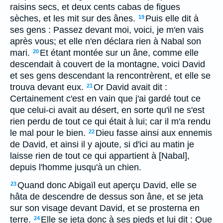
raisins secs, et deux cents cabas de figues
sèches, et les mit sur des ânes.
Puis elle dit à
19
ses gens : Passez devant moi, voici, je m'en vais
après vous; et elle n'en déclara rien à Nabal son
mari.
Et étant montée sur un âne, comme elle
20
descendait à couvert de la montagne, voici David
et ses gens descendant la rencontrèrent, et elle se
trouva devant eux.
Or David avait dit :
21
Certainement c'est en vain que j'ai gardé tout ce
que celui-ci avait au désert, en sorte qu'il ne s'est
rien perdu de tout ce qui était à lui; car il m'a rendu
le mal pour le bien.
Dieu fasse ainsi aux ennemis
22
de David, et ainsi il y ajoute, si d'ici au matin je
laisse rien de tout ce qui appartient à [Nabal],
depuis l'homme jusqu'à un chien.
Quand donc Abigaïl eut aperçu David, elle se
23
hâta de descendre de dessus son âne, et se jeta
sur son visage devant David, et se prosterna en
terre.
Elle se jeta donc à ses pieds et lui dit : Que
24