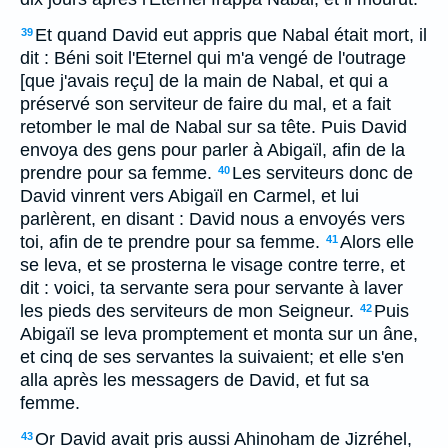
Et quand David eut appris que Nabal était mort, il
39
dit : Béni soit l'Eternel qui m'a vengé de l'outrage
[que j'avais reçu] de la main de Nabal, et qui a
préservé son serviteur de faire du mal, et a fait
retomber le mal de Nabal sur sa tête. Puis David
envoya des gens pour parler à Abigaïl, afin de la
prendre pour sa femme.
Les serviteurs donc de
40
David vinrent vers Abigaïl en Carmel, et lui
parlèrent, en disant : David nous a envoyés vers
toi, afin de te prendre pour sa femme.
Alors elle
41
se leva, et se prosterna le visage contre terre, et
dit : voici, ta servante sera pour servante à laver
les pieds des serviteurs de mon Seigneur.
Puis
42
Abigaïl se leva promptement et monta sur un âne,
et cinq de ses servantes la suivaient; et elle s'en
alla après les messagers de David, et fut sa
femme.
Or David avait pris aussi Ahinoham de Jizréhel,
43