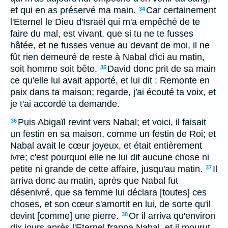
et qui en as préservé ma main.
Car certainement
34
l'Eternel le Dieu d'Israël qui m'a empêché de te
faire du mal, est vivant, que si tu ne te fusses
hâtée, et ne fusses venue au devant de moi, il ne
fût rien demeuré de reste à Nabal d'ici au matin,
soit homme soit bête.
David donc prit de sa main
35
ce qu'elle lui avait apporté, et lui dit : Remonte en
paix dans ta maison; regarde, j'ai écouté ta voix, et
je t'ai accordé ta demande.
Puis Abigaïl revint vers Nabal; et voici, il faisait
36
un festin en sa maison, comme un festin de Roi; et
Nabal avait le cœur joyeux, et était entièrement
ivre; c'est pourquoi elle ne lui dit aucune chose ni
petite ni grande de cette affaire, jusqu'au matin.
Il
37
arriva donc au matin, après que Nabal fut
désenivré, que sa femme lui déclara [toutes] ces
choses, et son cœur s'amortit en lui, de sorte qu'il
devint [comme] une pierre.
Or il arriva qu'environ
38
dix jours après l'Eternel frappa Nabal, et il mourut.