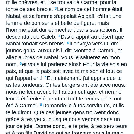
mille chèvres, et il se trouvait à Carmel pour la
tonte de ses brebis.
Le nom de cet homme était
3
Nabal, et sa femme s'appelait Abigaïl; c'était une
femme de bon sens et belle de figure, mais
l'homme était dur et méchant dans ses actions. Il
descendait de Caleb.
David apprit au désert que
4
Nabal tondait ses brebis.
Il envoya vers lui dix
5
jeunes gens, auxquels il dit: Montez à Carmel, et
allez auprès de Nabal. Vous le saluerez en mon
nom,
et vous lui parlerez ainsi: Pour la vie sois en
6
paix, et que la paix soit avec ta maison et tout ce
qui t'appartient!
Et maintenant, j'ai appris que tu
7
as les tondeurs. Or tes bergers ont été avec nous;
nous ne leur avons fait aucun outrage, et rien ne
leur a été enlevé pendant tout le temps qu'ils ont
été à Carmel.
Demande-le à tes serviteurs, et ils
8
te le diront. Que ces jeunes gens trouvent donc
grâce à tes yeux, puisque nous venons dans un
jour de joie. Donne donc, je te prie, à tes serviteurs
et à ton fils David ce qui se trouvera sous ta main.