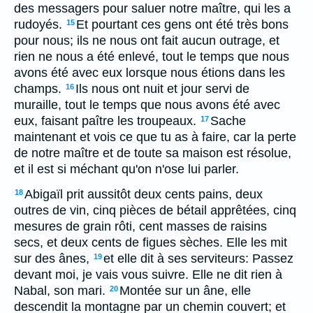
des messagers pour saluer notre maître, qui les a
rudoyés.
Et pourtant ces gens ont été très bons
15
pour nous; ils ne nous ont fait aucun outrage, et
rien ne nous a été enlevé, tout le temps que nous
avons été avec eux lorsque nous étions dans les
champs.
Ils nous ont nuit et jour servi de
16
muraille, tout le temps que nous avons été avec
eux, faisant paître les troupeaux.
Sache
17
maintenant et vois ce que tu as à faire, car la perte
de notre maître et de toute sa maison est résolue,
et il est si méchant qu'on n'ose lui parler.
Abigaïl prit aussitôt deux cents pains, deux
18
outres de vin, cinq pièces de bétail apprêtées, cinq
mesures de grain rôti, cent masses de raisins
secs, et deux cents de figues sèches. Elle les mit
sur des ânes,
et elle dit à ses serviteurs: Passez
19
devant moi, je vais vous suivre. Elle ne dit rien à
Nabal, son mari.
Montée sur un âne, elle
20
descendit la montagne par un chemin couvert; et