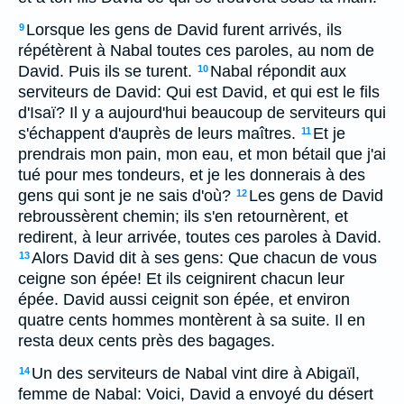
Lorsque les gens de David furent arrivés, ils
9
répétèrent à Nabal toutes ces paroles, au nom de
David. Puis ils se turent.
Nabal répondit aux
10
serviteurs de David: Qui est David, et qui est le fils
d'Isaï? Il y a aujourd'hui beaucoup de serviteurs qui
s'échappent d'auprès de leurs maîtres.
Et je
11
prendrais mon pain, mon eau, et mon bétail que j'ai
tué pour mes tondeurs, et je les donnerais à des
gens qui sont je ne sais d'où?
Les gens de David
12
rebroussèrent chemin; ils s'en retournèrent, et
redirent, à leur arrivée, toutes ces paroles à David.
Alors David dit à ses gens: Que chacun de vous
13
ceigne son épée! Et ils ceignirent chacun leur
épée. David aussi ceignit son épée, et environ
quatre cents hommes montèrent à sa suite. Il en
resta deux cents près des bagages.
Un des serviteurs de Nabal vint dire à Abigaïl,
14
femme de Nabal: Voici, David a envoyé du désert