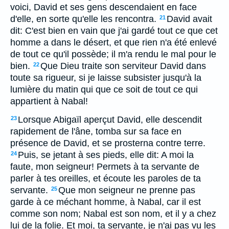
voici, David et ses gens descendaient en face
d'elle, en sorte qu'elle les rencontra.
David avait
21
dit: C'est bien en vain que j'ai gardé tout ce que cet
homme a dans le désert, et que rien n'a été enlevé
de tout ce qu'il possède; il m'a rendu le mal pour le
bien.
Que Dieu traite son serviteur David dans
22
toute sa rigueur, si je laisse subsister jusqu'à la
lumière du matin qui que ce soit de tout ce qui
appartient à Nabal!
Lorsque Abigaïl aperçut David, elle descendit
23
rapidement de l'âne, tomba sur sa face en
présence de David, et se prosterna contre terre.
Puis, se jetant à ses pieds, elle dit: A moi la
24
faute, mon seigneur! Permets à ta servante de
parler à tes oreilles, et écoute les paroles de ta
servante.
Que mon seigneur ne prenne pas
25
garde à ce méchant homme, à Nabal, car il est
comme son nom; Nabal est son nom, et il y a chez
lui de la folie. Et moi, ta servante, je n'ai pas vu les