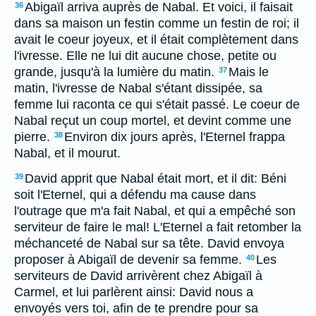
Abigaïl arriva auprès de Nabal. Et voici, il faisait
36
dans sa maison un festin comme un festin de roi; il
avait le coeur joyeux, et il était complètement dans
l'ivresse. Elle ne lui dit aucune chose, petite ou
grande, jusqu'à la lumière du matin.
Mais le
37
matin, l'ivresse de Nabal s'étant dissipée, sa
femme lui raconta ce qui s'était passé. Le coeur de
Nabal reçut un coup mortel, et devint comme une
pierre.
Environ dix jours après, l'Eternel frappa
38
Nabal, et il mourut.
David apprit que Nabal était mort, et il dit: Béni
39
soit l'Eternel, qui a défendu ma cause dans
l'outrage que m'a fait Nabal, et qui a empêché son
serviteur de faire le mal! L'Eternel a fait retomber la
méchanceté de Nabal sur sa tête. David envoya
proposer à Abigaïl de devenir sa femme.
Les
40
serviteurs de David arrivèrent chez Abigaïl à
Carmel, et lui parlèrent ainsi: David nous a
envoyés vers toi, afin de te prendre pour sa