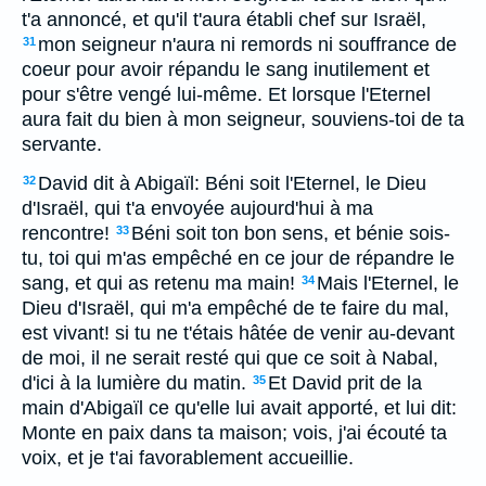
t'a annoncé, et qu'il t'aura établi chef sur Israël,
mon seigneur n'aura ni remords ni souffrance de
31
coeur pour avoir répandu le sang inutilement et
pour s'être vengé lui-même. Et lorsque l'Eternel
aura fait du bien à mon seigneur, souviens-toi de ta
servante.
David dit à Abigaïl: Béni soit l'Eternel, le Dieu
32
d'Israël, qui t'a envoyée aujourd'hui à ma
rencontre!
Béni soit ton bon sens, et bénie sois-
33
tu, toi qui m'as empêché en ce jour de répandre le
sang, et qui as retenu ma main!
Mais l'Eternel, le
34
Dieu d'Israël, qui m'a empêché de te faire du mal,
est vivant! si tu ne t'étais hâtée de venir au-devant
de moi, il ne serait resté qui que ce soit à Nabal,
d'ici à la lumière du matin.
Et David prit de la
35
main d'Abigaïl ce qu'elle lui avait apporté, et lui dit:
Monte en paix dans ta maison; vois, j'ai écouté ta
voix, et je t'ai favorablement accueillie.