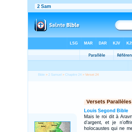
Bible
>
2 Samuel
>
Chapitre 24
> Verset 24
Versets Parallèles
Louis Segond Bible
Mais le roi dit à Arav
d'argent, et je n'off
holocaustes qui ne me 