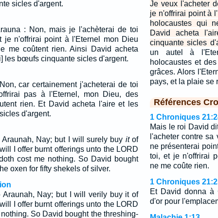
te sicles d'argent.
Je veux l'acheter de
je n'offrirai point à
holocaustes qui n
rauna : Non, mais je l'achèterai de toi
David acheta l'ai
t je n'offrirai point à l'Eternel mon Dieu
cinquante sicles d'
e me coûtent rien. Ainsi David acheta
un autel à l'Eter
ssi] les bœufs cinquante sicles d'argent.
holocaustes et des 
grâces. Alors l'Eter
pays, et la plaie se r
 Non, car certainement j'acheterai de toi
offrirai pas à l'Eternel, mon Dieu, des
Références Cro
tent rien. Et David acheta l'aire et les
icles d'argent.
1 Chroniques 21:2
Mais le roi David d
l'acheter contre sa 
 Araunah, Nay; but I will surely buy
it
of
ne présenterai point
 will I offer burnt offerings unto the LORD
toi, et je n'offrira
doth cost me nothing. So David bought
ne me coûte rien.
e oxen for fifty shekels of silver.
1 Chroniques 21:2
ion
Et David donna à 
Araunah, Nay; but I will verily buy it of
d'or pour l'emplace
 will I offer burnt offerings unto the LORD
nothing. So David bought the threshing-
Malachie 1:13