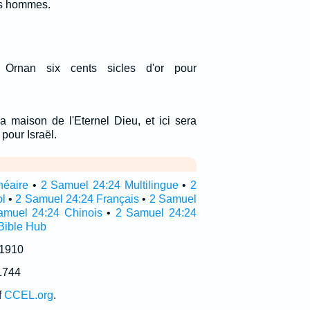
es hommes.
Ornan six cents sicles d'or pour
la maison de l'Eternel Dieu, et ici sera
pour Israël.
néaire
•
2 Samuel 24:24 Multilingue
•
2
l
•
2 Samuel 24:24 Français
•
2 Samuel
amuel 24:24 Chinois
•
2 Samuel 24:24
Bible Hub
 1910
1744
f
CCEL.org
.