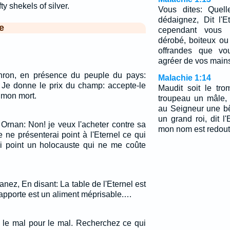
fty shekels of silver.
Vous dites: Quell
dédaignez, Dit l'
e
cependant vous
dérobé, boiteux ou 
offrandes que vou
agréer de vos mains?
phron, en présence du peuple du pays:
Malachie 1:14
! Je donne le prix du champ: accepte-le
Maudit soit le tr
i mon mort.
troupeau un mâle, 
au Seigneur une bê
un grand roi, dit l
 Ornan: Non! je veux l'acheter contre sa
mon nom est redouta
e ne présenterai point à l'Eternel ce qui
irai point un holocauste qui ne me coûte
anez, En disant: La table de l'Eternel est
 rapporte est un aliment méprisable.…
le mal pour le mal. Recherchez ce qui