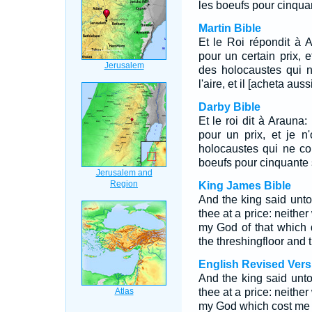
les boeufs pour cinquan
Martin Bible
Et le Roi répondit à A
pour un certain prix, e
des holocaustes qui n
l'aire, et il [acheta au
Darby Bible
Et le roi dit à Arauna:
pour un prix, et je n'
holocaustes qui ne cou
boeufs pour cinquante s
King James Bible
And the king said unto
thee at a price: neither
my God of that which 
the threshingfloor and th
English Revised Vers
And the king said unto 
thee at a price: neither
my God which cost me 