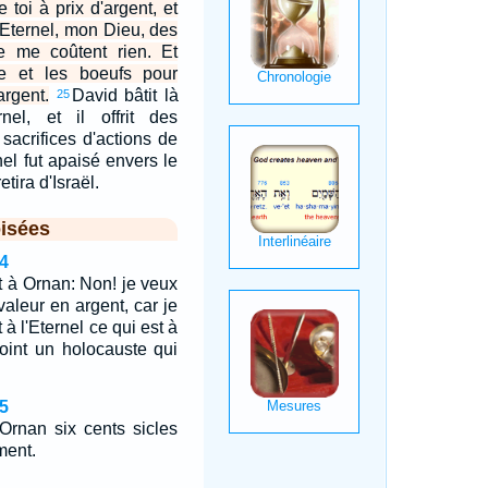
 toi à prix d'argent, et
 l'Eternel, mon Dieu, des
e me coûtent rien. Et
re et les boeufs pour
argent.
David bâtit là
25
nel, et il offrit des
sacrifices d'actions de
nel fut apaisé envers le
etira d'Israël.
isées
4
it à Ornan: Non! je veux
valeur en argent, car je
 à l'Eternel ce qui est à
i point un holocauste qui
5
Ornan six cents sicles
ment.