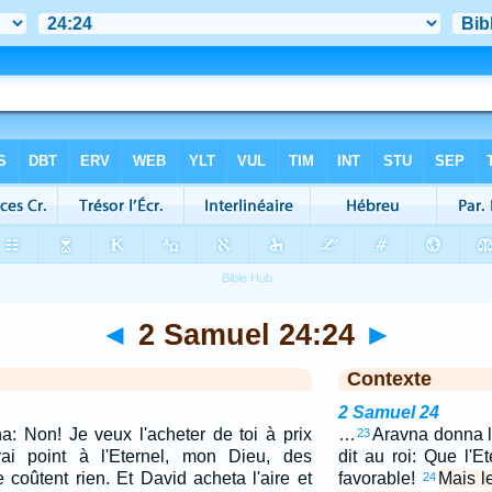
◄
2 Samuel 24:24
►
Contexte
2 Samuel 24
na: Non! Je veux l'acheter de toi à prix
…
Aravna donna le
23
rirai point à l'Eternel, mon Dieu, des
dit au roi: Que l'Et
coûtent rien. Et David acheta l'aire et
favorable!
Mais l
24