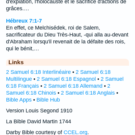
d'expiation, l'holocauste et le sacrifice d'actions de
grâces.…
Hébreux 7:1-7
En effet, ce Melchisédek, roi de Salem,
sacrificateur du Dieu Très-Haut, -qui alla au-devant
d'Abraham lorsqu'il revenait de la défaite des rois,
qui le bénit,…
Links
2 Samuel 6:18 Interlinéaire
•
2 Samuel 6:18
Multilingue
•
2 Samuel 6:18 Espagnol
•
2 Samuel
6:18 Français
•
2 Samuel 6:18 Allemand
•
2
Samuel 6:18 Chinois
•
2 Samuel 6:18 Anglais
•
Bible Apps
•
Bible Hub
Version Louis Segond 1910
La Bible David Martin 1744
Darby Bible courtesy of
CCEL.org
.