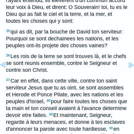
l'ayant entendu, ils eleverent d'un commun accord
leur voix à Dieu, et dirent: O Souverain! toi, tu es le
Dieu qui as fait le ciel et la terre, et la mer, et
toutes les choses qui y sont:
qui as dit, par la bouche de David ton serviteur:
25
Pourquoi se sont dechainees les nations, et les
peuples ont-ils projete des choses vaines?
Les rois de la terre se sont trouves là, et le chefs
26
se sont reunis ensemble, contre le Seigneur et
contre son Christ.
Car en effet, dans cette ville, contre ton saint
27
serviteur Jesus que tu as oint, se sont assembles
et Herode et Ponce Pilate, avec les nations et les
peuples d'Israel,
pour faire toutes les choses que
28
ta main et ton conseil avaient à l'avance determine
devoir etre faites.
Et maintenant, Seigneur,
29
regarde à leurs menaces, et donne à tes esclaves
d'annoncer ta parole avec toute hardiesse,
en
30