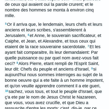
de ceux qui avaient oui la parole crurent; et le
nombre des hommes se monta à environ cinq
mille.
Or il arriva que, le lendemain, leurs chefs et leurs
5
anciens et leurs scribes, s'assemblerent à
Jerusalem,
et Anne, le souverain sacrificateur, et
6
Caiphe, et Jean, et Alexandre, et tous ceux qui
etaient de la race souveraine sacerdotale.
Et les
7
ayant fait comparaitre, ils leur demandaient: Par
quelle puissance ou par quel nom avez-vous fait
ceci?
Alors Pierre, etant rempli de l'Esprit Saint,
8
leur dit: Chefs du peuple et anciens d'Israel,
si
9
aujourd'hui nous sommes interroges au sujet de la
bonne oeuvre qui a ete faite à un homme impotent,
et qu'on veuille apprendre comment il a ete gueri,
sachez, vous tous, et tout le peuple d'Israel, que
10
ç'a ete par le nom de Jesus Christ le Nazareen,
que vous, vous avez crucifie, et que Dieu a
ressuscite d'entre les morts; c'est, dis-je, par ce