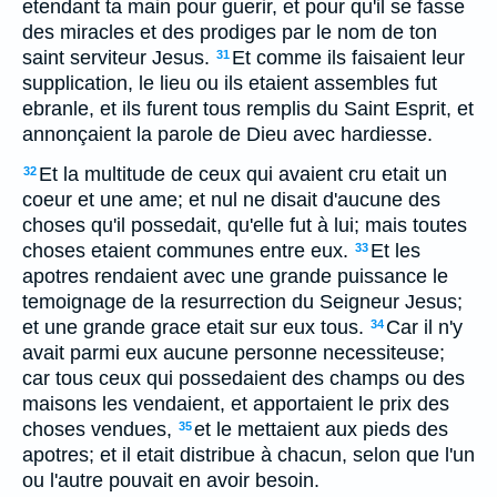
etendant ta main pour guerir, et pour qu'il se fasse
des miracles et des prodiges par le nom de ton
saint serviteur Jesus.
Et comme ils faisaient leur
31
supplication, le lieu ou ils etaient assembles fut
ebranle, et ils furent tous remplis du Saint Esprit, et
annonçaient la parole de Dieu avec hardiesse.
Et la multitude de ceux qui avaient cru etait un
32
coeur et une ame; et nul ne disait d'aucune des
choses qu'il possedait, qu'elle fut à lui; mais toutes
choses etaient communes entre eux.
Et les
33
apotres rendaient avec une grande puissance le
temoignage de la resurrection du Seigneur Jesus;
et une grande grace etait sur eux tous.
Car il n'y
34
avait parmi eux aucune personne necessiteuse;
car tous ceux qui possedaient des champs ou des
maisons les vendaient, et apportaient le prix des
choses vendues,
et le mettaient aux pieds des
35
apotres; et il etait distribue à chacun, selon que l'un
ou l'autre pouvait en avoir besoin.