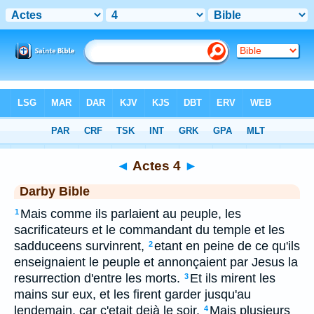
Bible
>
DAR
> Actes 4
◄
Actes 4
►
Darby Bible
Mais comme ils parlaient au peuple, les
1
sacrificateurs et le commandant du temple et les
sadduceens survinrent,
etant en peine de ce qu'ils
2
enseignaient le peuple et annonçaient par Jesus la
resurrection d'entre les morts.
Et ils mirent les
3
mains sur eux, et les firent garder jusqu'au
lendemain, car c'etait dejà le soir.
Mais plusieurs
4