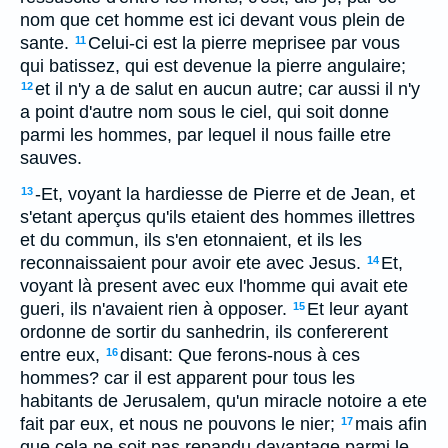
nom que cet homme est ici devant vous plein de
sante.
Celui-ci est la pierre meprisee par vous
11
qui batissez, qui est devenue la pierre angulaire;
et il n'y a de salut en aucun autre; car aussi il n'y
12
a point d'autre nom sous le ciel, qui soit donne
parmi les hommes, par lequel il nous faille etre
sauves.
-Et, voyant la hardiesse de Pierre et de Jean, et
13
s'etant aperçus qu'ils etaient des hommes illettres
et du commun, ils s'en etonnaient, et ils les
reconnaissaient pour avoir ete avec Jesus.
Et,
14
voyant là present avec eux l'homme qui avait ete
gueri, ils n'avaient rien à opposer.
Et leur ayant
15
ordonne de sortir du sanhedrin, ils confererent
entre eux,
disant: Que ferons-nous à ces
16
hommes? car il est apparent pour tous les
habitants de Jerusalem, qu'un miracle notoire a ete
fait par eux, et nous ne pouvons le nier;
mais afin
17
que cela ne soit pas repandu davantage parmi le