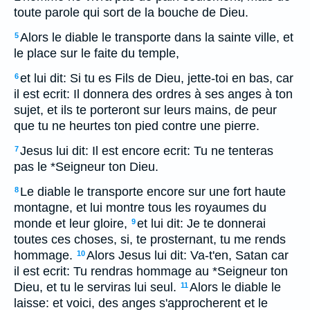
toute parole qui sort de la bouche de Dieu.
Alors le diable le transporte dans la sainte ville, et
5
le place sur le faite du temple,
et lui dit: Si tu es Fils de Dieu, jette-toi en bas, car
6
il est ecrit: Il donnera des ordres à ses anges à ton
sujet, et ils te porteront sur leurs mains, de peur
que tu ne heurtes ton pied contre une pierre.
Jesus lui dit: Il est encore ecrit: Tu ne tenteras
7
pas le *Seigneur ton Dieu.
Le diable le transporte encore sur une fort haute
8
montagne, et lui montre tous les royaumes du
monde et leur gloire,
et lui dit: Je te donnerai
9
toutes ces choses, si, te prosternant, tu me rends
hommage.
Alors Jesus lui dit: Va-t'en, Satan car
10
il est ecrit: Tu rendras hommage au *Seigneur ton
Dieu, et tu le serviras lui seul.
Alors le diable le
11
laisse: et voici, des anges s'approcherent et le