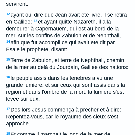
servirent.
ayant oui dire que Jean avait ete livre, il se retira
12
en Galilee;
et ayant quitte Nazareth, il alla
13
demeurer à Capernauem, qui est au bord de la
mer, sur les confins de Zabulon et de Nephthali,
afin que fut accompli ce qui avait ete dit par
14
Esaie le prophete, disant:
Terre de Zabulon, et terre de Nephthali, chemin
15
de la mer au delà du Jourdain, Galilee des nations:
le peuple assis dans les tenebres a vu une
16
grande lumiere; et sur ceux qui sont assis dans la
region et dans l'ombre de la mort, la lumiere s'est
levee sur eux.
Des lors Jesus commença à precher et à dire:
17
Repentez-vous, car le royaume des cieux s'est
approche.
Et comme il marchait le long de la mer de
18