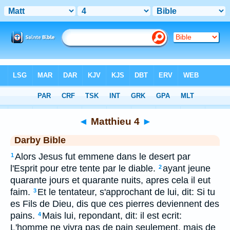
Bible
>
DAR
> Matthieu 4
◄
Matthieu 4
►
Darby Bible
Alors Jesus fut emmene dans le desert par
1
l'Esprit pour etre tente par le diable.
ayant jeune
2
quarante jours et quarante nuits, apres cela il eut
faim.
Et le tentateur, s'approchant de lui, dit: Si tu
3
es Fils de Dieu, dis que ces pierres deviennent des
pains.
Mais lui, repondant, dit: il est ecrit:
4
L'homme ne vivra pas de pain seulement, mais de