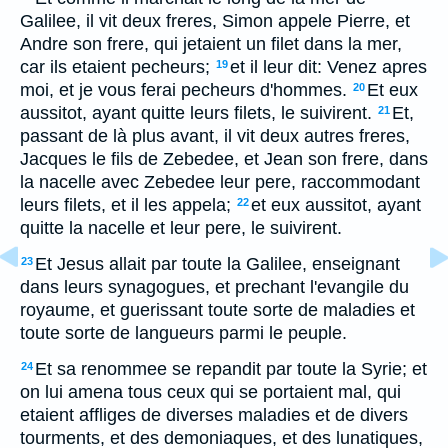
Galilee, il vit deux freres, Simon appele Pierre, et
Andre son frere, qui jetaient un filet dans la mer,
car ils etaient pecheurs;
et il leur dit: Venez apres
19
moi, et je vous ferai pecheurs d'hommes.
Et eux
20
aussitot, ayant quitte leurs filets, le suivirent.
Et,
21
passant de là plus avant, il vit deux autres freres,
Jacques le fils de Zebedee, et Jean son frere, dans
la nacelle avec Zebedee leur pere, raccommodant
leurs filets, et il les appela;
et eux aussitot, ayant
22
quitte la nacelle et leur pere, le suivirent.
Et Jesus allait par toute la Galilee, enseignant
23
dans leurs synagogues, et prechant l'evangile du
royaume, et guerissant toute sorte de maladies et
toute sorte de langueurs parmi le peuple.
Et sa renommee se repandit par toute la Syrie; et
24
on lui amena tous ceux qui se portaient mal, qui
etaient affliges de diverses maladies et de divers
tourments, et des demoniaques, et des lunatiques,