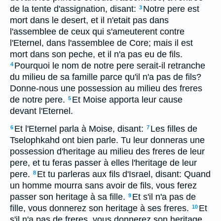
de la tente d'assignation, disant:
Notre pere est
3
mort dans le desert, et il n'etait pas dans
l'assemblee de ceux qui s'ameuterent contre
l'Eternel, dans l'assemblee de Core; mais il est
mort dans son peche, et il n'a pas eu de fils.
Pourquoi le nom de notre pere serait-il retranche
4
du milieu de sa famille parce qu'il n'a pas de fils?
Donne-nous une possession au milieu des freres
de notre pere.
Et Moise apporta leur cause
5
devant l'Eternel.
Et l'Eternel parla à Moise, disant:
Les filles de
6
7
Tselophkahd ont bien parle. Tu leur donneras une
possession d'heritage au milieu des freres de leur
pere, et tu feras passer à elles l'heritage de leur
pere.
Et tu parleras aux fils d'Israel, disant: Quand
8
un homme mourra sans avoir de fils, vous ferez
passer son heritage à sa fille.
Et s'il n'a pas de
9
fille, vous donnerez son heritage à ses freres.
Et
10
s'il n'a pas de freres, vous donnerez son heritage