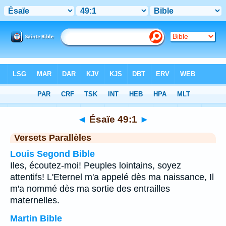
Bible
>
Ésaïe
>
Chapitre 49
> Verset 1
◄
Ésaïe 49:1
►
Versets Parallèles
Louis Segond Bible
Iles, écoutez-moi! Peuples lointains, soyez
attentifs! L'Eternel m'a appelé dès ma naissance, Il
m'a nommé dès ma sortie des entrailles
maternelles.
Martin Bible