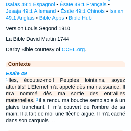
Isaías 49:1 Espagnol
•
Ésaïe 49:1 Français
•
Jesaja 49:1 Allemand
•
Ésaïe 49:1 Chinois
•
Isaiah
49:1 Anglais
•
Bible Apps
•
Bible Hub
Version Louis Segond 1910
La Bible David Martin 1744
Darby Bible courtesy of
CCEL.org
.
Contexte
Ésaïe 49
Iles, écoutez-moi! Peuples lointains, soyez
1
attentifs! L'Eternel m'a appelé dès ma naissance, Il
m'a nommé dès ma sortie des entrailles
maternelles.
Il a rendu ma bouche semblable à un
2
glaive tranchant, Il m'a couvert de l'ombre de sa
main; Il a fait de moi une flèche aiguë, Il m'a caché
dans son carquois.…