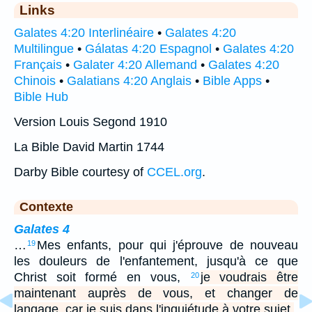
Links
Galates 4:20 Interlinéaire
•
Galates 4:20
Multilingue
•
Gálatas 4:20 Espagnol
•
Galates 4:20
Français
•
Galater 4:20 Allemand
•
Galates 4:20
Chinois
•
Galatians 4:20 Anglais
•
Bible Apps
•
Bible Hub
Version Louis Segond 1910
La Bible David Martin 1744
Darby Bible courtesy of
CCEL.org
.
Contexte
Galates 4
…
Mes enfants, pour qui j'éprouve de nouveau
19
les douleurs de l'enfantement, jusqu'à ce que
Christ soit formé en vous,
je voudrais être
20
maintenant auprès de vous, et changer de
langage, car je suis dans l'inquiétude à votre sujet.