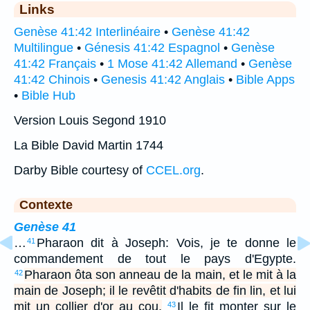
Links
Genèse 41:42 Interlinéaire
•
Genèse 41:42
Multilingue
•
Génesis 41:42 Espagnol
•
Genèse
41:42 Français
•
1 Mose 41:42 Allemand
•
Genèse
41:42 Chinois
•
Genesis 41:42 Anglais
•
Bible Apps
•
Bible Hub
Version Louis Segond 1910
La Bible David Martin 1744
Darby Bible courtesy of
CCEL.org
.
Contexte
Genèse 41
…
Pharaon dit à Joseph: Vois, je te donne le
41
commandement de tout le pays d'Egypte.
Pharaon ôta son anneau de la main, et le mit à la
42
main de Joseph; il le revêtit d'habits de fin lin, et lui
mit un collier d'or au cou.
Il le fit monter sur le
43