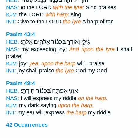
הוֹד֣וּ לַיהוָ֣ה
בְּכִנּ֑וֹר
בְּנֵ֥בֶל עָ֝שׂ֗וֹר
HEB:
NAS:
to the LORD
with the lyre;
Sing praises
KJV:
the LORD
with harp:
sing
INT:
Give to the LORD
the lyre
A harp of ten
Psalm 43:4
גִּ֫ילִ֥י וְאוֹדְךָ֥
בְכִנּ֗וֹר
אֱלֹהִ֥ים אֱלֹהָֽי׃
HEB:
NAS:
my exceeding joy;
And upon the lyre
I shall
praise
KJV:
joy:
yea, upon the harp
will I praise
INT:
joy shall praise
the lyre
God my God
Psalm 49:4
אָזְנִ֑י אֶפְתַּ֥ח
בְּ֝כִנּ֗וֹר
חִידָתִֽי׃
HEB:
NAS:
I will express my riddle
on the harp.
KJV:
my dark saying
upon the harp.
INT:
my ear will express
the harp
my riddle
42 Occurrences