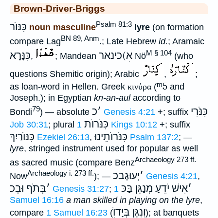
Brown-Driver-Briggs
Psalm 81:3
כִּנּוֺר
noun masculine
lyre
(on formation
BN 89, Anm
compare Lag
.; Late Hebrew
id.
; Aramaic
M § 104
כינאר(אׅ
כִּנָּרָא
,
; Mandean
Nö
(who
questions Shemitic origin); Arabic
,
;
ᵐ5
as loan-word in Hellen. Greek
κινύρα
(
and
Joseph.); in Egyptian
kn-an-aul
according to
79
כִּנֹּרִי
׳
כ
Bondi
) — absolute
Genesis 4:21
+; suffix
כִּנֹּרוֺת
Job 30:31
; plural
1 Kings 10:12
+; suffix
כִּנֹּרוֺתֵינוּ
כִּנּוֺרַיִךְ
Ezekiel 26:13
,
Psalm 137:2
; —
lyre
, stringed instrument used for popular as well
Archaeology 273 ff.
as sacred music (compare Benz
Archaeology i. 273 ff.
׳
יְעוּגָבכ
Now
); —
Genesis 4:21
,
׳
אִישׁ יֹדֵעַ מְנַגֵּן בַּכּ
׳
בְּתֹף וּבְכ
Genesis 31:27
;
1
Samuel 16:16
a man skilled in playing on the lyre
,
וִנִגֵּן בְּיָדוֺׅ
compare
1 Samuel 16:23
(
); at banquets