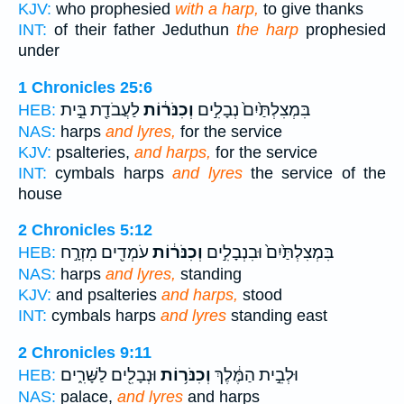
KJV:
who prophesied
with a harp,
to give thanks
INT:
of their father Jeduthun
the harp
prophesied
under
1 Chronicles 25:6
בִּמְצִלְתַּ֙יִם֙ נְבָלִ֣ים
וְכִנֹּר֔וֹת
לַעֲבֹדַ֖ת בֵּ֣ית
HEB:
NAS:
harps
and lyres,
for the service
KJV:
psalteries,
and harps,
for the service
INT:
cymbals harps
and lyres
the service of the
house
2 Chronicles 5:12
בִּמְצִלְתַּ֙יִם֙ וּבִנְבָלִ֣ים
וְכִנֹּר֔וֹת
עֹמְדִ֖ים מִזְרָ֣ח
HEB:
NAS:
harps
and lyres,
standing
KJV:
and psalteries
and harps,
stood
INT:
cymbals harps
and lyres
standing east
2 Chronicles 9:11
וּלְבֵ֣ית הַמֶּ֔לֶךְ
וְכִנֹּר֥וֹת
וּנְבָלִ֖ים לַשָּׁרִ֑ים
HEB:
NAS:
palace,
and lyres
and harps