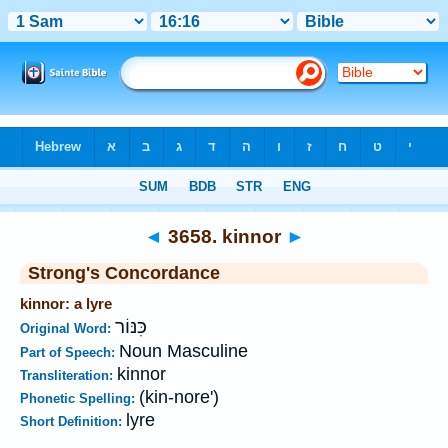
Bible
>
Strong's
>
Hebrew
> 3658
◄
3658. kinnor
►
Strong's Concordance
kinnor: a lyre
כִּנּוֹר
Original Word:
Noun Masculine
Part of Speech:
kinnor
Transliteration:
(kin-nore')
Phonetic Spelling:
lyre
Short Definition: