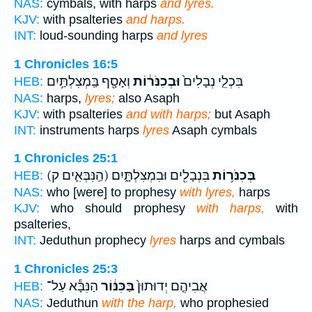
NAS:
cymbals, with harps
and lyres.
KJV:
with psalteries
and harps.
INT:
loud-sounding harps
and lyres
1 Chronicles 16:5
בִּכְלֵ֤י נְבָלִים֙
וּבְכִנֹּר֔וֹת
וְאָסָ֖ף בַּֽמְצִלְתַּ֥יִם
HEB:
NAS:
harps,
lyres;
also Asaph
KJV:
with psalteries
and with harps;
but Asaph
INT:
instruments harps
lyres
Asaph cymbals
1 Chronicles 25:1
בְּכִנֹּר֥וֹת
בִּנְבָלִ֖ים וּבִמְצִלְתָּ֑יִם
(הַֽנִּבְּאִ֛ים ק)
HEB:
NAS:
who [were] to prophesy
with lyres,
harps
KJV:
who should prophesy
with harps,
with
psalteries,
INT:
Jeduthun prophecy
lyres
harps and cymbals
1 Chronicles 25:3
אֲבִיהֶ֤ם יְדוּתוּן֙
בַּכִּנּ֔וֹר
הַנִּבָּ֕א עַל־
HEB:
NAS:
Jeduthun
with the harp,
who prophesied