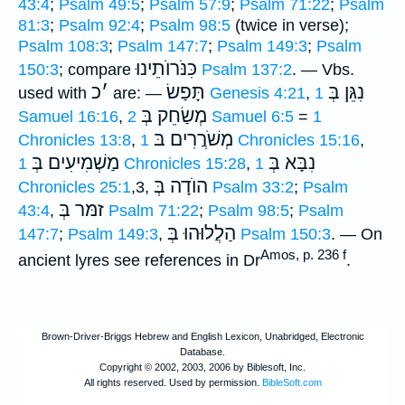
43:4
;
Psalm 49:5
;
Psalm 57:9
;
Psalm 71:22
;
Psalm
81:3
;
Psalm 92:4
;
Psalm 98:5
(twice in verse);
Psalm 108:3
;
Psalm 147:7
;
Psalm 149:3
;
Psalm
כִּנֹּרוֺתֵינוּ
150:3
; compare
Psalm 137:2
. — Vbs.
נִגֵּן בְּ
תָּפַשׂ
׳
כ
used with
are: —
Genesis 4:21
,
1
מְשַׂחֵק בְּ
Samuel 16:16
,
2 Samuel 6:5
=
1
מְשֹׁרֲרִים בּ
Chronicles 13:8
,
1 Chronicles 15:16
,
נִבָּא בְּ
מַשְׁמִיעִים בְּ
1 Chronicles 15:28
,
1
הוֺדָה בְּ
Chronicles 25:1
,3,
Psalm 33:2
;
Psalm
זמּר בְּ
43:4
,
Psalm 71:22
;
Psalm 98:5
;
Psalm
הַלֲלוּהוּ בְּ
147:7
;
Psalm 149:3
,
Psalm 150:3
. — On
Amos, p. 236 f
ancient lyres see references in Dr
.