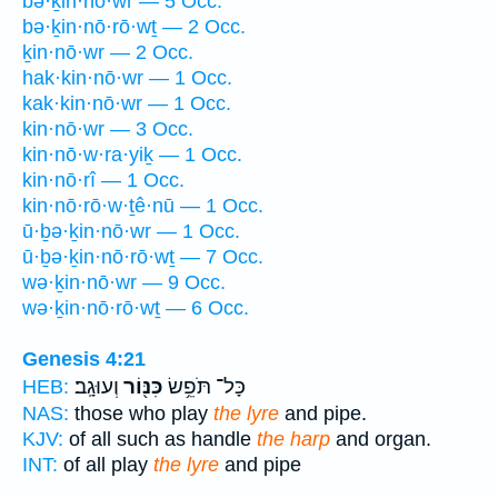
bə·ḵin·nō·wr — 5 Occ.
bə·ḵin·nō·rō·wṯ — 2 Occ.
ḵin·nō·wr — 2 Occ.
hak·kin·nō·wr — 1 Occ.
kak·kin·nō·wr — 1 Occ.
kin·nō·wr — 3 Occ.
kin·nō·w·ra·yiḵ — 1 Occ.
kin·nō·rî — 1 Occ.
kin·nō·rō·w·ṯê·nū — 1 Occ.
ū·ḇə·ḵin·nō·wr — 1 Occ.
ū·ḇə·ḵin·nō·rō·wṯ — 7 Occ.
wə·ḵin·nō·wr — 9 Occ.
wə·ḵin·nō·rō·wṯ — 6 Occ.
Genesis 4:21
כָּל־ תֹּפֵ֥שׂ
כִּנּ֖וֹר
וְעוּגָֽב׃
HEB:
NAS:
those who play
the lyre
and pipe.
KJV:
of all such as handle
the harp
and organ.
INT:
of all play
the lyre
and pipe