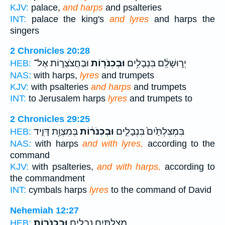
KJV:
palace,
and harps
and psalteries
INT:
palace the king's
and lyres
and harps the
singers
2 Chronicles 20:28
יְר֣וּשָׁלִַ֔ם בִּנְבָלִ֥ים
וּבְכִנֹּר֖וֹת
וּבַחֲצֹצְר֑וֹת אֶל־
HEB:
NAS:
with harps,
lyres
and trumpets
KJV:
with psalteries
and harps
and trumpets
INT:
to Jerusalem harps
lyres
and trumpets to
2 Chronicles 29:25
בִּמְצִלְתַּ֙יִם֙ בִּנְבָלִ֣ים
וּבְכִנֹּר֔וֹת
בְּמִצְוַ֥ת דָּוִ֛יד
HEB:
NAS:
with harps
and with lyres,
according to the
command
KJV:
with psalteries,
and with harps,
according to
the commandment
INT:
cymbals harps
lyres
to the command of David
Nehemiah 12:27
מְצִלְתַּ֖יִם נְבָלִ֥ים
וּבְכִנֹּרֽוֹת׃
HEB: