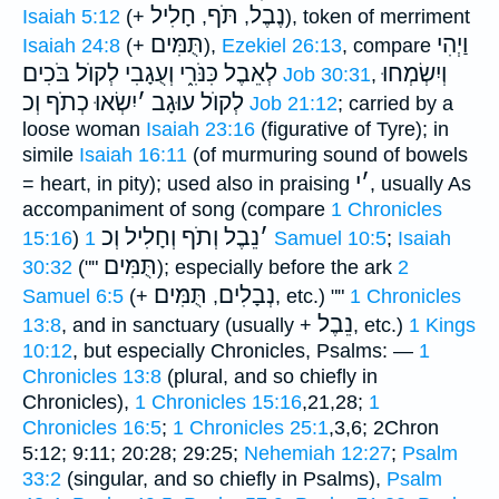
נֶבֶל
תֹּף
חָלִיל
Isaiah 5:12
(+
,
,
), token of merriment
וַיְהִי
תֻּמִּים
Isaiah 24:8
(+
),
Ezekiel 26:13
, compare
וְיִשְׂמְחוּ
לְאֵבֶל כִּנֹּרִ֑י וְעֻגָבִי לְקוֺל בֹּכִים
Job 30:31
,
לְקוֺל עוּגָב
׳
יִשְׂאוּ כְתֹף וְכ
Job 21:12
; carried by a
loose woman
Isaiah 23:16
(figurative of Tyre); in
simile
Isaiah 16:11
(of murmuring sound of bowels
׳
י
= heart, in pity); used also in praising
, usually As
accompaniment of song (compare
1 Chronicles
׳
נֵבֶל וְתֹף וְחָלִיל וְכ
15:16
)
1 Samuel 10:5
;
Isaiah
תֻּמִּים
30:32
(""
); especially before the ark
2
נְבָלִים
תֻּמִּים
Samuel 6:5
(+
,
, etc.) ""
1 Chronicles
נֵבֶל
13:8
, and in sanctuary (usually +
, etc.)
1 Kings
10:12
, but especially Chronicles, Psalms: —
1
Chronicles 13:8
(plural, and so chiefly in
Chronicles),
1 Chronicles 15:16
,21,28;
1
Chronicles 16:5
;
1 Chronicles 25:1
,3,6; 2Chron
5:12; 9:11; 20:28; 29:25;
Nehemiah 12:27
;
Psalm
33:2
(singular, and so chiefly in Psalms),
Psalm