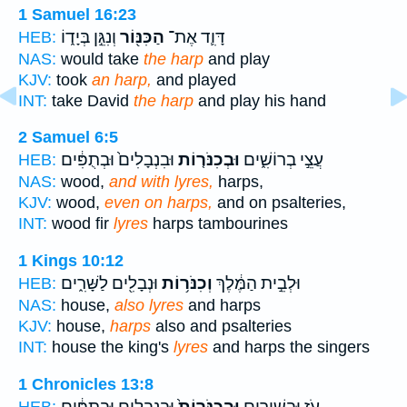
1 Samuel 16:23
דָּוִ֛ד אֶת־
הַכִּנּ֖וֹר
וְנִגֵּ֣ן בְּיָד֑וֹ
HEB:
NAS:
would take
the harp
and play
KJV:
took
an harp,
and played
INT:
take David
the harp
and play his hand
2 Samuel 6:5
עֲצֵ֣י בְרוֹשִׁ֑ים
וּבְכִנֹּר֤וֹת
וּבִנְבָלִים֙ וּבְתֻפִּ֔ים
HEB:
NAS:
wood,
and with lyres,
harps,
KJV:
wood,
even on harps,
and on psalteries,
INT:
wood fir
lyres
harps tambourines
1 Kings 10:12
וּלְבֵ֣ית הַמֶּ֔לֶךְ
וְכִנֹּר֥וֹת
וּנְבָלִ֖ים לַשָּׁרִ֑ים
HEB:
NAS:
house,
also lyres
and harps
KJV:
house,
harps
also and psalteries
INT:
house the king's
lyres
and harps the singers
1 Chronicles 13:8
עֹ֑ז וּבְשִׁירִ֤ים
וּבְכִנֹּרוֹת֙
וּבִנְבָלִ֣ים וּבְתֻפִּ֔ים
HEB: