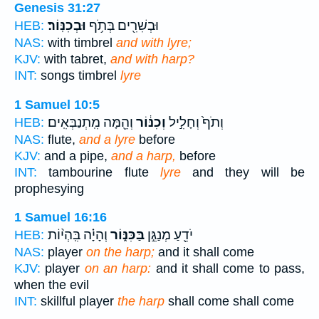
Genesis 31:27
וּבְשִׁרִ֖ים בְּתֹ֥ף
וּבְכִנּֽוֹר׃
HEB:
NAS:
with timbrel
and with lyre;
KJV:
with tabret,
and with harp?
INT:
songs timbrel
lyre
1 Samuel 10:5
וְתֹף֙ וְחָלִ֣יל
וְכִנּ֔וֹר
וְהֵ֖מָּה מִֽתְנַבְּאִֽים׃
HEB:
NAS:
flute,
and a lyre
before
KJV:
and a pipe,
and a harp,
before
INT:
tambourine flute
lyre
and they will be
prophesying
1 Samuel 16:16
יֹדֵ֖עַ מְנַגֵּ֣ן
בַּכִּנּ֑וֹר
וְהָיָ֗ה בִּֽהְי֨וֹת
HEB:
NAS:
player
on the harp;
and it shall come
KJV:
player
on an harp:
and it shall come to pass,
when the evil
INT:
skillful player
the harp
shall come shall come