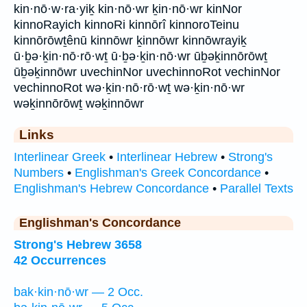
kin·nō·w·ra·yiḵ kin·nō·wr ḵin·nō·wr kinNor
kinnoRayich kinnoRi kinnōrî kinnoroTeinu
kinnōrōwṯênū kinnōwr ḵinnōwr kinnōwrayiḵ
ū·ḇə·ḵin·nō·rō·wṯ ū·ḇə·ḵin·nō·wr ūḇəḵinnōrōwṯ
ūḇəḵinnōwr uvechinNor uvechinnoRot vechinNor
vechinnoRot wə·ḵin·nō·rō·wṯ wə·ḵin·nō·wr
wəḵinnōrōwṯ wəḵinnōwr
Links
Interlinear Greek
•
Interlinear Hebrew
•
Strong's
Numbers
•
Englishman's Greek Concordance
•
Englishman's Hebrew Concordance
•
Parallel Texts
Englishman's Concordance
Strong's Hebrew 3658
42 Occurrences
bak·kin·nō·wr — 2 Occ.