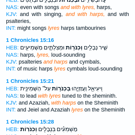
NAS:
even with songs
and with lyres,
harps,
KJV:
and with singing,
and with harps,
and with
psalteries,
INT:
might songs
lyres
harps tambourines
1 Chronicles 15:16
שִׁ֛יר נְבָלִ֥ים
וְכִנֹּר֖וֹת
וּמְצִלְתָּ֑יִם מַשְׁמִיעִ֥ים
HEB:
NAS:
harps,
lyres,
loud-sounding
KJV:
psalteries
and harps
and cymbals,
INT:
of music harps
lyres
cymbals loud-sounding
1 Chronicles 15:21
וִֽיעִיאֵ֖ל וַעֲזַזְיָ֑הוּ
בְּכִנֹּר֥וֹת
עַל־ הַשְּׁמִינִ֖ית
HEB:
NAS:
to lead
with lyres
tuned to the sheminith.
KJV:
and Azaziah,
with harps
on the Sheminith
INT:
and Jeiel and Azaziah
lyres
on the Sheminith
1 Chronicles 15:28
מַשְׁמִעִ֕ים בִּנְבָלִ֖ים
וְכִנֹּרֽוֹת׃
HEB: