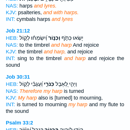
NAS:
harps
and lyres.
KJV:
psalteries,
and with harps.
INT:
cymbals harps
and lyres
Job 21:12
יִ֭שְׂאוּ כְּתֹ֣ף
וְכִנּ֑וֹר
וְ֝יִשְׂמְח֗וּ לְק֣וֹל
HEB:
NAS:
to the timbrel
and harp
And rejoice
KJV:
the timbrel
and harp,
and rejoice
INT:
sing to the timbrel
and harp
and rejoice the
sound
Job 30:31
וַיְהִ֣י לְ֭אֵבֶל
כִּנֹּרִ֑י
וְ֝עֻגָבִ֗י לְק֣וֹל
HEB:
NAS:
Therefore my harp
is turned
KJV:
My harp
also is [turned] to mourning,
INT:
is turned to mourning
my harp
and my flute to
the sound
Psalm 33:2