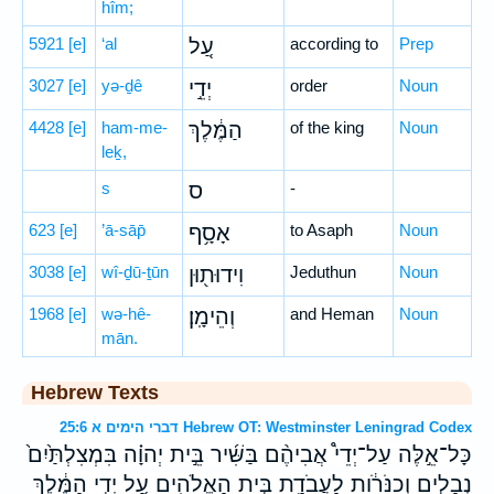
hîm;
5921
[e]
‘al
עַ֚ל
according to
Prep
3027
[e]
yə-ḏê
יְדֵ֣י
order
Noun
4428
[e]
ham-me-
הַמֶּ֔לֶךְ
of the king
Noun
leḵ,
s
ס
-
623
[e]
’ā-sāp̄
אָסָ֥ף
to Asaph
Noun
3038
[e]
wî-ḏū-ṯūn
וִידוּת֖וּן
Jeduthun
Noun
1968
[e]
wə-hê-
וְהֵימָֽן׃
and Heman
Noun
mān.
Hebrew Texts
דברי הימים א 25:6 Hebrew OT: Westminster Leningrad Codex
כָּל־אֵ֣לֶּה עַל־יְדֵי֩ אֲבִיהֶ֨ם בַּשִּׁ֜יר בֵּ֣ית יְהוָ֗ה בִּמְצִלְתַּ֙יִם֙
נְבָלִ֣ים וְכִנֹּרֹ֔ות לַעֲבֹדַ֖ת בֵּ֣ית הָאֱלֹהִ֑ים עַ֚ל יְדֵ֣י הַמֶּ֔לֶךְ