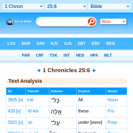
Bible
>
Hebrew
> 1 Chronicles 25:6
◄
1 Chronicles 25:6
►
Text Analysis
Str
Translit
Hebrew
English
Morph
3605
[e]
kāl-
כָּל־
All
Noun
428
[e]
’êl-leh
אֵ֣לֶּה
these
Pro
5921
[e]
‘al-
עַל־
under [were]
Prep