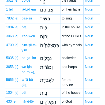
3027
[e]
yə-ḏê
יְדֵי֩
the hands
Noun
1
[e]
’ă-ḇî-hem
אֲבִיהֶ֨ם
of their father
Noun
7892
[e]
baš-šîr
בַּשִּׁ֜יר
to sing
Noun
1004
[e]
bêṯ
בֵּ֣ית
in the house
Noun
3068
[e]
Yah-weh
יְהוָ֗ה
of the LORD
Noun
4700
[e]
bim-ṣil-ta-
בִּמְצִלְתַּ֙יִם֙
with cymbals
Noun
yim
5035
[e]
nə-ḇā-lîm
נְבָלִ֣ים
psalteries
Noun
3658
[e]
wə-ḵin-
וְכִנֹּר֔וֹת
and harps
Noun
nō-rō-wṯ,
5656
[e]
la-‘ă-ḇō-
לַעֲבֹדַ֖ת
for the
Noun
ḏaṯ
service
1004
[e]
bêṯ
בֵּ֣ית
of the house
Noun
430
[e]
hā-’ĕ-lō-
הָאֱלֹהִ֑ים
of God
Noun