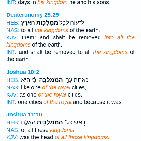
INT:
days in
his kingdom
he and his sons
Deuteronomy 28:25
לְזַעֲוָ֔ה לְכֹ֖ל
מַמְלְכ֥וֹת
הָאָֽרֶץ׃
HEB:
NAS:
to all
the kingdoms
of the earth.
KJV:
them: and shalt be removed
into all the
kingdoms
of the earth.
INT:
and shalt be removed to all
the kingdoms
of
the earth
Joshua 10:2
כְּאַחַ֖ת עָרֵ֣י
הַמַּמְלָכָ֑ה
וְכִ֨י הִ֤יא
HEB:
NAS:
like one
of the royal
cities,
KJV:
as one
of the royal
cities,
INT:
one cities
of the royal
and because it was
Joshua 11:10
רֹ֖אשׁ כָּל־
הַמַּמְלָכ֥וֹת
הָאֵֽלֶּה׃
HEB:
NAS:
of all these
kingdoms.
KJV:
was the head
of all those kingdoms.