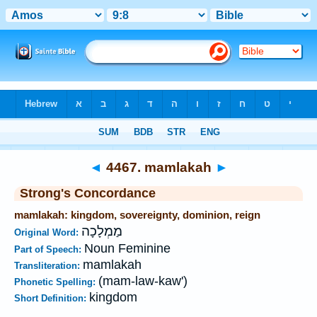
Bible
>
Strong's
>
Hebrew
> 4467
◄
4467. mamlakah
►
Strong's Concordance
mamlakah: kingdom, sovereignty, dominion, reign
מַמְלָכָה
Original Word:
Noun Feminine
Part of Speech:
mamlakah
Transliteration:
(mam-law-kaw')
Phonetic Spelling:
kingdom
Short Definition: