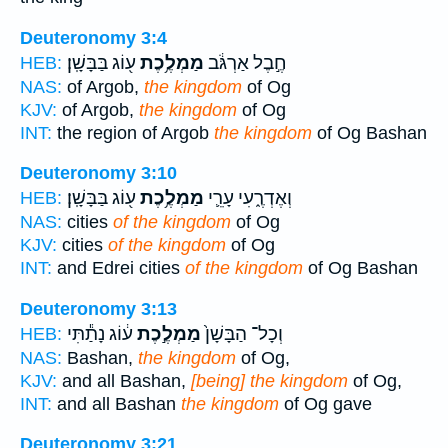
Deuteronomy 3:4
חֶ֣בֶל אַרְגֹּ֔ב
מַמְלֶ֥כֶת
ע֖וֹג בַּבָּשָֽׁן׃
HEB:
NAS:
of Argob,
the kingdom
of Og
KJV:
of Argob,
the kingdom
of Og
INT:
the region of Argob
the kingdom
of Og Bashan
Deuteronomy 3:10
וְאֶדְרֶ֑עִי עָרֵ֛י
מַמְלֶ֥כֶת
ע֖וֹג בַּבָּשָֽׁן׃
HEB:
NAS:
cities
of the kingdom
of Og
KJV:
cities
of the kingdom
of Og
INT:
and Edrei cities
of the kingdom
of Og Bashan
Deuteronomy 3:13
וְכָל־ הַבָּשָׁן֙
מַמְלֶ֣כֶת
ע֔וֹג נָתַ֕תִּי
HEB:
NAS:
Bashan,
the kingdom
of Og,
KJV:
and all Bashan,
[being] the kingdom
of Og,
INT:
and all Bashan
the kingdom
of Og gave
Deuteronomy 3:21