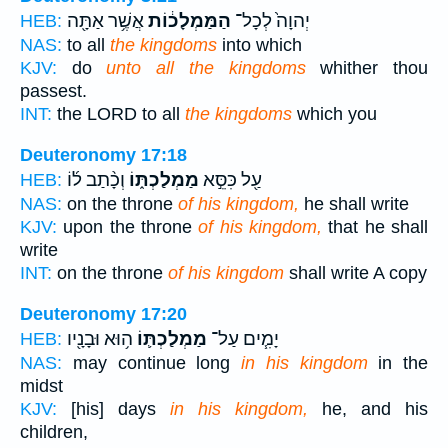
יְהוָה֙ לְכָל־
הַמַּמְלָכ֔וֹת
אֲשֶׁ֥ר אַתָּ֖ה
HEB:
NAS:
to all
the kingdoms
into which
KJV:
do
unto all the kingdoms
whither thou
passest.
INT:
the LORD to all
the kingdoms
which you
Deuteronomy 17:18
עַ֖ל כִּסֵּ֣א
מַמְלַכְתּ֑וֹ
וְכָ֨תַב ל֜וֹ
HEB:
NAS:
on the throne
of his kingdom,
he shall write
KJV:
upon the throne
of his kingdom,
that he shall
write
INT:
on the throne
of his kingdom
shall write A copy
Deuteronomy 17:20
יָמִ֧ים עַל־
מַמְלַכְתּ֛וֹ
ה֥וּא וּבָנָ֖יו
HEB:
NAS:
may continue long
in his kingdom
in the
midst
KJV:
[his] days
in his kingdom,
he, and his
children,