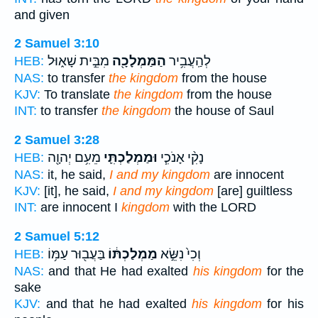
and given
2 Samuel 3:10
לְהַֽעֲבִ֥יר
הַמַּמְלָכָ֖ה
מִבֵּ֣ית שָׁא֑וּל
HEB:
NAS:
to transfer
the kingdom
from the house
KJV:
To translate
the kingdom
from the house
INT:
to transfer
the kingdom
the house of Saul
2 Samuel 3:28
נָקִ֨י אָנֹכִ֧י
וּמַמְלַכְתִּ֛י
מֵעִ֥ם יְהוָ֖ה
HEB:
NAS:
it, he said,
I and my kingdom
are innocent
KJV:
[it], he said,
I and my kingdom
[are] guiltless
INT:
are innocent I
kingdom
with the LORD
2 Samuel 5:12
וְכִי֙ נִשֵּׂ֣א
מַמְלַכְתּ֔וֹ
בַּעֲב֖וּר עַמּ֥וֹ
HEB:
NAS:
and that He had exalted
his kingdom
for the
sake
KJV:
and that he had exalted
his kingdom
for his