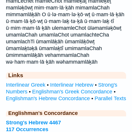
mamLechet mamleChot mamleḵaṯ mamleḵeṯ
mamləḵōwṯ mim·mam·lā·ḵāh mimamlaChah
mimmamlāḵāh O ū·lə·mam·lə·ḵō·wṯ ū·mam·lā·ḵāh
ū·mam·lā·ḵō·wṯ ū·mam·laḵ·tə·ḵā ū·mam·laḵ·tî
ū·mim·mam·lā·ḵāh ulemamleChot ūləmamləḵōwṯ
umamlaChah umamlaChot umamlachteCha
umamlachTi ūmamlāḵāh ūmamlāḵōwṯ
ūmamlaḵtəḵā ūmamlaḵtî umimamlaChah
ūmimmamlāḵāh vehammamlaChah
wə·ham·mam·lā·ḵāh wəhammamlāḵāh
Links
Interlinear Greek
•
Interlinear Hebrew
•
Strong's
Numbers
•
Englishman's Greek Concordance
•
Englishman's Hebrew Concordance
•
Parallel Texts
Englishman's Concordance
Strong's Hebrew 4467
117 Occurrences