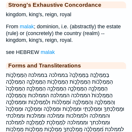
Strong's Exhaustive Concordance
kingdom, king's, reign, royal
From
malak
; dominion, i.e. (abstractly) the estate
(rule) or (concretely) the country (realm) --
kingdom, king's, reign, royal.
see HEBREW
malak
Forms and Transliterations
בְּמַמְלָכָֽה׃ בַּמַּמְלָכָה֙ בממלכה בממלכה׃ הַמַּמְלְכ֣וֹת
הַמַּמְלָכ֔וֹת הַמַּמְלָכ֣וֹת הַמַּמְלָכ֥וֹת הַמַּמְלָכָ֑ה הַמַּמְלָכָ֔ה
הַמַּמְלָכָ֖ה הַמַּמְלָכָ֛ה הַמַּמְלָכָ֥ה הַמַּמְלָכָֽה׃ הַמַּמְלָכָה֙
הַמַּמְלָכוֹת֙ הממלכה הממלכה׃ הממלכות וְהַמַּמְלָכָ֗ה
וְהַמַּמְלָכָ֛ה וְהַמַּמְלָכָ֥ה וּ֝מַמְלָכ֗וֹת וּֽלְמַמְלְכ֣וֹת וּמִמַּמְלָכָ֖ה
וּמַֽמְלַכְתְּךָ֛ וּמַמְלַכְתִּ֛י וּמַמְלָכ֖וֹת וּמַמְלָכָ֔ה וּמַמְלָכָ֥ה וּמַמְלָכָה֙
והממלכה ולממלכות וממלכה וממלכות וממלכתי
וממלכתך ומממלכה לְמַמְלְכֹ֖ת לְמַמְלָכָֽה׃ לממלכה׃
לממלכת מִ֝מַּמְלָכָ֗ה מַֽמְלַכְתְּךָ֛ מַמְלְכ֣וֹת מַמְלְכ֤וֹת מַמְלְכ֥וֹת