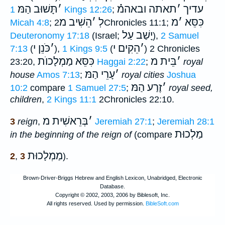
עדיך
׳
תאתה ובאהמ֗֗֗
׳
תָּשׁוּב הַמּ
1 Kings 12:26
;
כִּסֵּא
׳
מ
לְ
׳
הֵשִׁיב מ
Micah 4:8
;
2Chronicles 11:1;
יָשַׁב עַל
Deuteronomy 17:18
(Israel;
),
2 Samuel
׳
הֵקִים י
׳
כֹּנֵן י
7:13
(
),
1 Kings 9:5
(
) 2 Chronicles
׳
בֵּית מ
כִּסֵּא מַמְלָכוֺת
23:20,
Haggai 2:22
;
royal
׳
עָרֵי הַמּ
house
Amos 7:13
;
royal cities
Joshua
׳
זֶרַע הַמּ
10:2
compare
1 Samuel 27:5
;
royal seed,
children
,
2 Kings 11:1
2Chronicles 22:10.
׳
בְּרֵאשִׁית מ
3
reign
,
Jeremiah 27:1
;
Jeremiah 28:1
מַלְכוּת
in the beginning of the reign of
(compare
מַמְלָכוּת
2
,
3
).