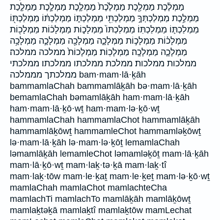
מַמְלֶ֔כֶת מַמְלֶ֖כֶת מַמְלֶ֙כֶת֙ מַמְלֶ֛כֶת מַמְלֶ֣כֶת מַמְלֶ֤כַת
מַמְלֶ֥כֶת מַמְלַכְתְּךָ֣ מַמְלַכְתִּ֖י מַמְלַכְתּ֑וֹ מַמְלַכְתּ֔וֹ מַמְלַכְתּ֖וֹ
מַמְלַכְתּ֛וֹ מַמְלַכְתּֽוֹ׃ מַמְלַכְתּוֹ֙ מַמְלָכ֑וֹת מַמְלָכ֔וֹת מַמְלָכ֖וֹת
מַמְלָכ֗וֹת מַמְלָכ֣וֹת מַמְלָכָ֑ה מַמְלָכָ֖ה מַמְלָכָ֣ה מַמְלָכָ֥ה
מַמְלָכָ֧ה מַמְלָכָֽה׃ מַמְלָכֽוֹת׃ מַמְלָכוֹת֙ ממלכה ממלכה׃
ממלכות ממלכות׃ ממלכת ממלכתו ממלכתו׃ ממלכתי
ממלכתך מממלכה bam·mam·lā·ḵāh
bammamlaChah bammamlāḵāh bə·mam·lā·ḵāh
bemamlaChah bəmamlāḵāh ham·mam·lā·ḵāh
ham·mam·lā·ḵō·wṯ ham·mam·lə·ḵō·wṯ
hammamlaChah hammamlaChot hammamlāḵāh
hammamlāḵōwṯ hammamleChot hammamləḵōwṯ
lə·mam·lā·ḵāh lə·mam·lə·ḵōṯ lemamlaChah
ləmamlāḵāh lemamleChot ləmamləḵōṯ mam·lā·ḵāh
mam·lā·ḵō·wṯ mam·laḵ·tə·ḵā mam·laḵ·tî
mam·laḵ·tōw mam·le·ḵaṯ mam·le·ḵeṯ mam·lə·ḵō·wṯ
mamlaChah mamlaChot mamlachteCha
mamlachTi mamlachTo mamlāḵāh mamlāḵōwṯ
mamlaḵtəḵā mamlaḵtî mamlaḵtōw mamLechat