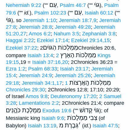
גוֺי
עַם
Nehemiah 9:22
(""
,
Psalm 46:7
(""
),
Psalm
עַם
79:6
(""
id.
),
Psalm 102:23
(""
,
Isaiah 60:12
(""
גּוֺי
), so
Jeremiah 1:10
;
Jeremiah 18:7,9
;
Jeremiah
27:8
;
Jeremiah 28:8
;
Jeremiah 49:28
;
Jeremiah
51:20,27
;
Amos 6:2
;
Nahum 3:5
;
Zephaniah 3:8
;
Haggai 2:22
;
Ezekiel 17:14
;
Ezekiel 29:14,15
;
מַמְלְכוֺת הַגּוֺיִם
Ezekiel 37:22
;
2Chronicles 20:6,
מַמְלְכוֺת הָאָרֶץ
compare
Isaiah 13:4
;
2 Kings
19:15
,19 =
Isaiah 37:16,20
; 2Chronicles 36:23 =
Ezra 1:2
;
Psalm 68:33
;
Isaiah 23:17
;
Jeremiah
15:4
;
Jeremiah 24:9
;
Jeremiah 25:26
;
Jeremiah
מַמְלְכוֺת הָֽאֲרָצוֺת
29:18
;
Jeremiah 34:1,17
;
1
Chronicles 29:30
; 2Chronicles 12:8; 17:10; 20:29;
of Israel
Amos 9:8
;
Deuteronomy 17:20
;
2 Samuel
3:28
;
Lamentations 2:2
; 2Chronicles 21:4; compare
גּוֺי קָדוֺשׁ
מַמְלֶכֶת כֹּהֲָנִים
Exodus 19:6
(""
); of
צְבִי מַמְלָכוֺת
Messianic king
Isaiah 9:6
;
(of
׳
גְּבֶרֶת מ
Babylon)
Isaiah 13:19
,
(
id.
)
Isaiah 47:5
;