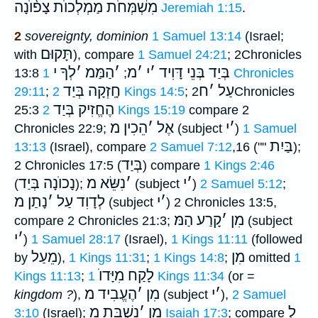
מִשְׁמְּחֹת מַמְלְכוֺת צָפ֫וֺנָה
Jeremiah 1:15
.
2
sovereignty, dominion
1 Samuel 13:14
(Israel;
תָּקוּם
with
), compare
1 Samuel 24:21
; 2Chronicles
בְּיַד בְּנֵי דָּוִיד
׳
י
׳
מ
׳
הַמַּמ
׳
לְךָ י
13:8
1 Chronicles
;
עַל
׳
ח
חָֽזְקָה בְּיַד
29:11
;
2 Kings 14:5
;
2Chronicles
הֶחֱזִיק בְּיַד
25:3
2 Kings 15:19
compare 2
׳
י
אֶל
׳
הֵכִין מ
Chronicles 22:9;
(subject
)
1 Samuel
בַּיִת
13:13
(Israel), compare
2 Samuel 7:12
,16 (""
);
בְּיַד
2 Chronicles 17:5 (
) compare
1 Kings 2:46
׳
י
׳
נִשֵּׂא מ
נָכוֺנָה בְּיַד
(
);
(subject
)
2 Samuel 5:12
;
׳
י
לְדָוִד עַל
׳
נָתַן מ
(subject
) 2 Chronicles 13:5,
מִן
׳
קָרַע הַמּ
compare 2 Chronicles 21:3;
(subject
׳
י
)
1 Samuel 28:17
(Israel),
1 Kings 11:11
(followed
מִן
מֵעַל
by
),
1 Kings 11:31
;
1 Kings 14:8
;
omitted
1
לָקַח מִיָּדוֺ
Kings 11:13
;
1 Kings 11:34
(or =
׳
י
מִן
׳
הֶעֱבִיד מ
kingdom ?
),
(subject
),
2 Samuel
לְ
מִן
׳
נִשְׁבַּת מ
3:10
(Israel);
Isaiah 17:3
; compare