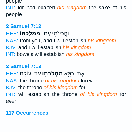
people
INT:
for had exalted
his kingdom
the sake of his
people
2 Samuel 7:12
וַהֲכִינֹתִ֖י אֶת־
מַמְלַכְתּֽוֹ׃
HEB:
NAS:
from you, and I will establish
his kingdom.
KJV:
and I will establish
his kingdom.
INT:
bowels will establish
his kingdom
2 Samuel 7:13
אֶת־ כִּסֵּ֥א
מַמְלַכְתּ֖וֹ
עַד־ עוֹלָֽם׃
HEB:
NAS:
the throne
of his kingdom
forever.
KJV:
the throne
of his kingdom
for
INT:
will establish the throne
of his kingdom
for
ever
117 Occurrences