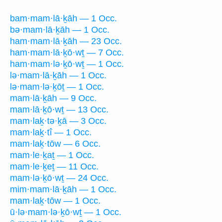
bam·mam·lā·ḵāh — 1 Occ.
bə·mam·lā·ḵāh — 1 Occ.
ham·mam·lā·ḵāh — 23 Occ.
ham·mam·lā·ḵō·wṯ — 7 Occ.
ham·mam·lə·ḵō·wṯ — 1 Occ.
lə·mam·lā·ḵāh — 1 Occ.
lə·mam·lə·ḵōṯ — 1 Occ.
mam·lā·ḵāh — 9 Occ.
mam·lā·ḵō·wṯ — 13 Occ.
mam·laḵ·tə·ḵā — 3 Occ.
mam·laḵ·tî — 1 Occ.
mam·laḵ·tōw — 6 Occ.
mam·le·ḵaṯ — 1 Occ.
mam·le·ḵeṯ — 11 Occ.
mam·lə·ḵō·wṯ — 24 Occ.
mim·mam·lā·ḵāh — 1 Occ.
mam·laḵ·tōw — 1 Occ.
ū·lə·mam·lə·ḵō·wṯ — 1 Occ.