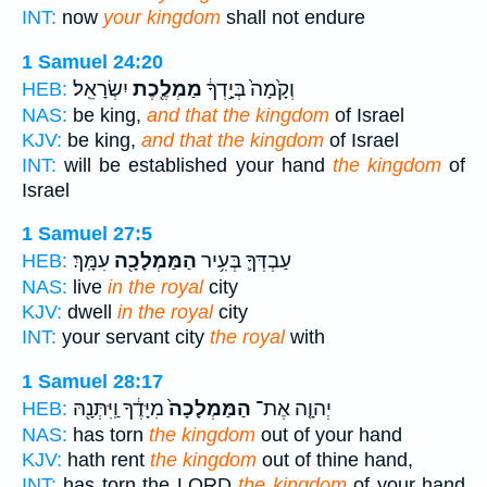
INT:
now
your kingdom
shall not endure
1 Samuel 24:20
וְקָ֙מָה֙ בְּיָ֣דְךָ֔
מַמְלֶ֖כֶת
יִשְׂרָאֵֽל׃
HEB:
NAS:
be king,
and that the kingdom
of Israel
KJV:
be king,
and that the kingdom
of Israel
INT:
will be established your hand
the kingdom
of
Israel
1 Samuel 27:5
עַבְדְּךָ֛ בְּעִ֥יר
הַמַּמְלָכָ֖ה
עִמָּֽךְ׃
HEB:
NAS:
live
in the royal
city
KJV:
dwell
in the royal
city
INT:
your servant city
the royal
with
1 Samuel 28:17
יְהוָ֤ה אֶת־
הַמַּמְלָכָה֙
מִיָּדֶ֔ךָ וַֽיִּתְּנָ֖הּ
HEB:
NAS:
has torn
the kingdom
out of your hand
KJV:
hath rent
the kingdom
out of thine hand,
INT:
has torn the LORD
the kingdom
of your hand