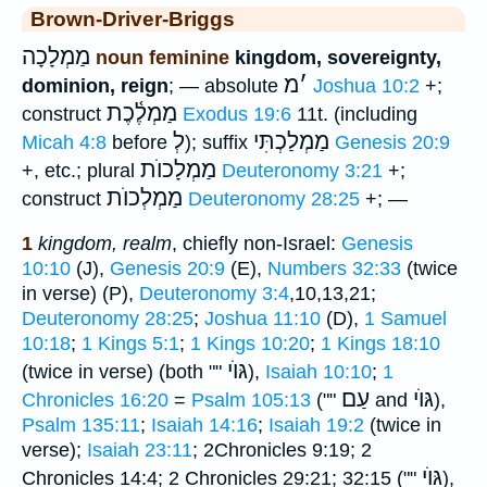
Brown-Driver-Briggs
מַמְלָכָה
noun feminine
kingdom, sovereignty,
׳
מ
dominion, reign
; — absolute
Joshua 10:2
+;
מַמְלֶ֫כֶת
construct
Exodus 19:6
11t. (including
מַמְלַכְתִּי
לְ
Micah 4:8
before
); suffix
Genesis 20:9
מַמְלָכוֺת
+, etc.; plural
Deuteronomy 3:21
+;
מַמְלְכוֺת
construct
Deuteronomy 28:25
+; —
1
kingdom, realm
, chiefly non-Israel:
Genesis
10:10
(J),
Genesis 20:9
(E),
Numbers 32:33
(twice
in verse) (P),
Deuteronomy 3:4
,10,13,21;
Deuteronomy 28:25
;
Joshua 11:10
(D),
1 Samuel
10:18
;
1 Kings 5:1
;
1 Kings 10:20
;
1 Kings 18:10
גּוֺי
(twice in verse) (both ""
),
Isaiah 10:10
;
1
גּוֺי
עַם
Chronicles 16:20
=
Psalm 105:13
(""
and
),
Psalm 135:11
;
Isaiah 14:16
;
Isaiah 19:2
(twice in
verse);
Isaiah 23:11
; 2Chronicles 9:19; 2
גּוֺי
Chronicles 14:4; 2 Chronicles 29:21; 32:15 (""
),