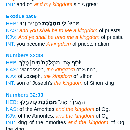
INT:
and on
and my kingdom
sin A great
Exodus 19:6
תִּהְיוּ־ לִ֛י
מַמְלֶ֥כֶת
כֹּהֲנִ֖ים וְג֣וֹי
HEB:
NAS:
and you shall be to Me a kingdom
of priests
KJV:
And ye shall be unto me a kingdom
of priests,
INT:
you become
A kingdom
of priests nation
Numbers 32:33
יוֹסֵ֗ף אֶת־
מַמְלֶ֙כֶת֙
סִיחֹן֙ מֶ֣לֶךְ
HEB:
NAS:
Manasseh,
the kingdom
of Sihon,
KJV:
of Joseph,
the kingdom
of Sihon
INT:
son of Joseph's
the kingdom
of Sihon king
Numbers 32:33
הָֽאֱמֹרִ֔י וְאֶת־
מַמְלֶ֔כֶת
ע֖וֹג מֶ֣לֶךְ
HEB:
NAS:
of the Amorites
and the kingdom
of Og,
KJV:
of the Amorites,
and the kingdom
of Og
INT:
king of the Amorites
and the kingdom
of Og
the king