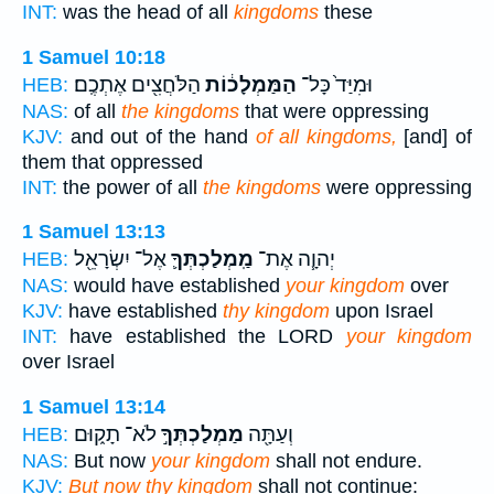
INT:
was the head of all
kingdoms
these
1 Samuel 10:18
וּמִיַּד֙ כָּל־
הַמַּמְלָכ֔וֹת
הַלֹּחֲצִ֖ים אֶתְכֶֽם׃
HEB:
NAS:
of all
the kingdoms
that were oppressing
KJV:
and out of the hand
of all kingdoms,
[and] of
them that oppressed
INT:
the power of all
the kingdoms
were oppressing
1 Samuel 13:13
יְהוָ֧ה אֶת־
מַֽמְלַכְתְּךָ֛
אֶל־ יִשְׂרָאֵ֖ל
HEB:
NAS:
would have established
your kingdom
over
KJV:
have established
thy kingdom
upon Israel
INT:
have established the LORD
your kingdom
over Israel
1 Samuel 13:14
וְעַתָּ֖ה
מַמְלַכְתְּךָ֣
לֹא־ תָק֑וּם
HEB:
NAS:
But now
your kingdom
shall not endure.
KJV:
But now thy kingdom
shall not continue: