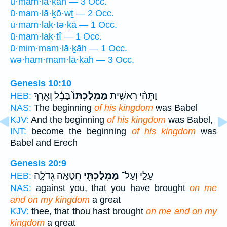
ū·mam·lā·ḵāh — 3 Occ.
ū·mam·lā·ḵō·wṯ — 2 Occ.
ū·mam·laḵ·tə·ḵā — 1 Occ.
ū·mam·laḵ·tî — 1 Occ.
ū·mim·mam·lā·ḵāh — 1 Occ.
wə·ham·mam·lā·ḵāh — 3 Occ.
Genesis 10:10
וַתְּהִ֨י רֵאשִׁ֤ית
מַמְלַכְתּוֹ֙
בָּבֶ֔ל וְאֶ֖רֶךְ
HEB:
NAS:
The beginning
of his kingdom
was Babel
KJV:
And the beginning
of his kingdom
was Babel,
INT:
become the beginning
of his kingdom
was
Babel and Erech
Genesis 20:9
עָלַ֛י וְעַל־
מַמְלַכְתִּ֖י
חֲטָאָ֣ה גְדֹלָ֑ה
HEB:
NAS:
against you, that you have brought
on me
and on my kingdom
a great
KJV:
thee, that thou hast brought
on me and on my
kingdom
a great