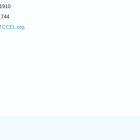
 1910
1744
f
CCEL.org
.