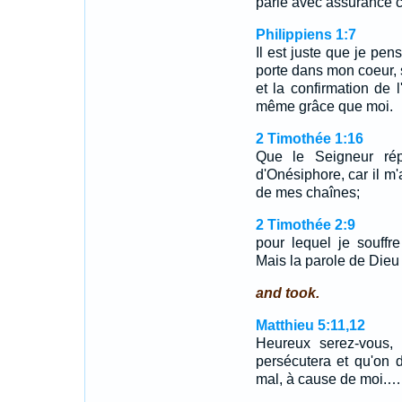
parle avec assurance c
Philippiens 1:7
Il est juste que je pen
porte dans mon coeur, s
et la confirmation de l
même grâce que moi.
2 Timothée 1:16
Que le Seigneur rép
d'Onésiphore, car il m'
de mes chaînes;
2 Timothée 2:9
pour lequel je souffr
Mais la parole de Dieu 
and took.
Matthieu 5:11,12
Heureux serez-vous, 
persécutera et qu'on 
mal, à cause de moi.…