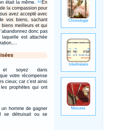
ion était la même.
En
34
u de la compassion pour
 vous avez accepté avec
 de vos biens, sachant
biens meilleurs et qui
'abandonnez donc pas
 laquelle est attachée
ration.…
isées
us et soyez dans
e que votre récompense
s cieux; car c'est ainsi
 les prophètes qui ont
l à un homme de gagner
il se détruisait ou se