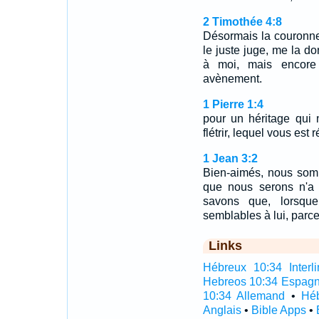
2 Timothée 4:8
Désormais la couronne 
le juste juge, me la d
à moi, mais encore
avènement.
1 Pierre 1:4
pour un héritage qui n
flétrir, lequel vous est
1 Jean 3:2
Bien-aimés, nous som
que nous serons n'a 
savons que, lorsque
semblables à lui, parce 
Links
Hébreux 10:34 Interli
Hebreos 10:34 Espagn
10:34 Allemand
•
Héb
Anglais
•
Bible Apps
•