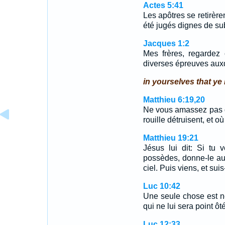
Actes 5:41
Les apôtres se retirère
été jugés dignes de su
Jacques 1:2
Mes frères, regardez
diverses épreuves aux
in yourselves that ye
Matthieu 6:19,20
Ne vous amassez pas des
rouille détruisent, et 
Matthieu 19:21
Jésus lui dit: Si tu 
possèdes, donne-le aux
ciel. Puis viens, et suis
Luc 10:42
Une seule chose est né
qui ne lui sera point ôt
Luc 12:33