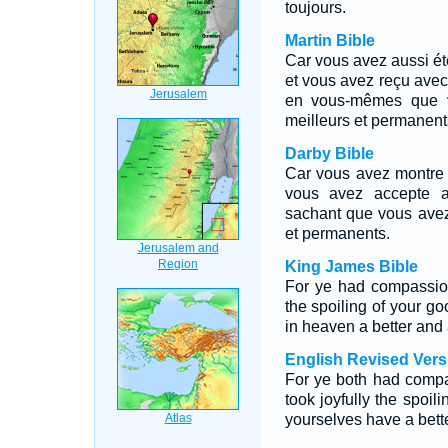
toujours.
Martin Bible
Car vous avez aussi été 
et vous avez reçu avec
en vous-mêmes que v
meilleurs et permanent
Darby Bible
Car vous avez montre 
vous avez accepte a
sachant que vous ave
et permanents.
King James Bible
For ye had compassion
the spoiling of your g
in heaven a better and
English Revised Vers
For ye both had compa
took joyfully the spoil
yourselves have a bett