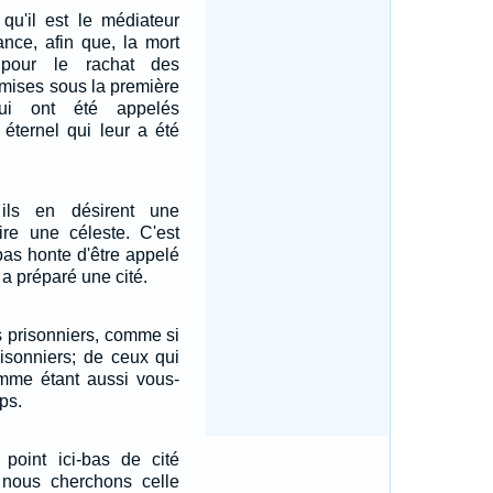
 qu'il est le médiateur
ance, afin que, la mort
 pour le rachat des
mises sous la première
qui ont été appelés
e éternel qui leur a été
ils en désirent une
dire une céleste. C'est
pas honte d'être appelé
r a préparé une cité.
 prisonniers, comme si
risonniers; de ceux qui
omme étant aussi vous-
ps.
point ici-bas de cité
nous cherchons celle