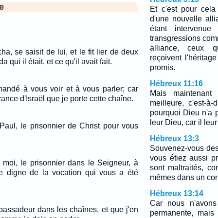
e
Et c'est pour cela
d'une nouvelle alli
étant intervenue
transgressions com
alliance, ceux 
ha, se saisit de lui, et le fit lier de deux
reçoivent l'héritag
qui il était, et ce qu'il avait fait.
promis.
Hébreux 11:16
mandé à vous voir et à vous parler; car
Mais maintenant 
rance d'Israël que je porte cette chaîne.
meilleure, c'est-à-
pourquoi Dieu n'a 
leur Dieu, car il leu
Paul, le prisonnier de Christ pour vous
Hébreux 13:3
Souvenez-vous des
vous étiez aussi p
 moi, le prisonnier dans le Seigneur, à
sont maltraités, c
e digne de la vocation qui vous a été
mêmes dans un cor
Hébreux 13:14
Car nous n'avons 
bassadeur dans les chaînes, et que j'en
permanente, mais 