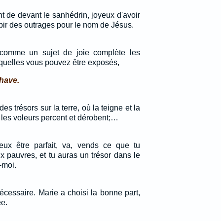
nt de devant le sanhédrin, joyeux d'avoir
bir des outrages pour le nom de Jésus.
 comme un sujet de joie complète les
quelles vous pouvez être exposés,
 have.
 trésors sur la terre, où la teigne et la
où les voleurs percent et dérobent;…
veux être parfait, va, vends ce que tu
 pauvres, et tu auras un trésor dans le
-moi.
cessaire. Marie a choisi la bonne part,
ée.