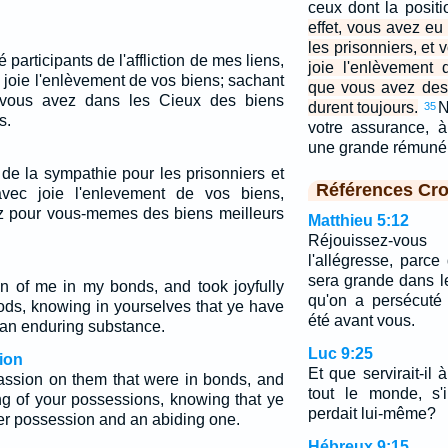
ceux dont la posit
effet, vous avez e
les prisonniers, et
participants de l'affliction de mes liens,
joie l'enlèvement
 joie l'enlèvement de vos biens; sachant
que vous avez des 
ous avez dans les Cieux des biens
durent toujours.
N
35
s.
votre assurance, à
une grande rémuné
de la sympathie pour les prisonniers et
Références Cro
vec joie l'enlevement de vos biens,
z pour vous-memes des biens meilleurs
Matthieu 5:12
Réjouissez-vo
l'allégresse, parc
sera grande dans le
 of me in my bonds, and took joyfully
qu'on a persécuté
oods, knowing in yourselves that ye have
été avant vous.
 an enduring substance.
Luc 9:25
ion
Et que servirait-i
ssion on them that were in bonds, and
tout le monde, s'
ing of your possessions, knowing that ye
perdait lui-même?
er possession and an abiding one.
Hébreux 9:15