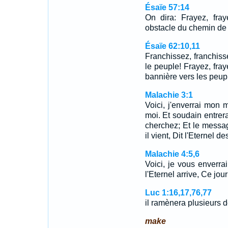
Ésaïe 57:14
On dira: Frayez, fra
obstacle du chemin de
Ésaïe 62:10,11
Franchissez, franchis
le peuple! Frayez, fray
bannière vers les peu
Malachie 3:1
Voici, j'enverrai mon 
moi. Et soudain entre
cherchez; Et le message
il vient, Dit l'Eternel d
Malachie 4:5,6
Voici, je vous enverrai
l'Eternel arrive, Ce jo
Luc 1:16,17,76,77
il ramènera plusieurs d
make