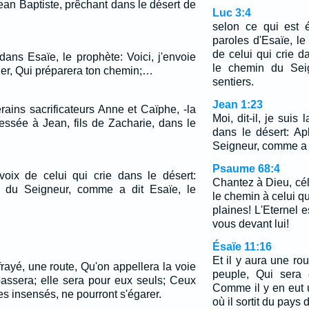
ean Baptiste, prêchant dans le désert de
Luc 3:4
selon ce qui est é
paroles d'Esaïe, le
de celui qui crie d
dans Esaïe, le prophète: Voici, j'envoie
le chemin du Seig
er, Qui préparera ton chemin;…
sentiers.
Jean 1:23
ains sacrificateurs Anne et Caïphe, -la
Moi, dit-il, je suis 
essée à Jean, fils de Zacharie, dans le
dans le désert: A
Seigneur, comme a d
Psaume 68:4
a voix de celui qui crie dans le désert:
Chantez à Dieu, cé
 du Seigneur, comme a dit Esaïe, le
le chemin à celui qu
plaines! L'Eternel 
vous devant lui!
Ésaïe 11:16
Et il y aura une ro
frayé, une route, Qu'on appellera la voie
peuple, Qui sera 
passera; elle sera pour eux seuls; Ceux
Comme il y en eut u
es insensés, ne pourront s'égarer.
où il sortit du pays 