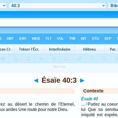
◄
Ésaïe 40:3
►
Contexte
Ésaïe 40
rez au désert le chemin de l'Eternel,
…
Parlez au coeur
2
eux arides Une route pour notre Dieu.
lui Que sa servit
iniquité est expié