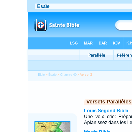
Bible
>
Ésaïe
>
Chapitre 40
> Verset 3
Versets Parallèles
Louis Segond Bible
Une voix crie: Prépa
Aplanissez dans les li