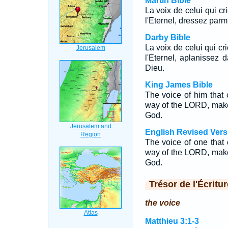
Martin Bible
La voix de celui qui cr
l'Eternel, dressez parm
Darby Bible
La voix de celui qui cr
l'Eternel, aplanissez d
Dieu.
King James Bible
The voice of him that 
way of the LORD, make 
God.
English Revised Vers
The voice of one that 
way of the LORD, make 
God.
Trésor de l'Écritur
the voice
Matthieu 3:1-3