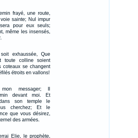
emin frayé, une route,
 voie sainte; Nul impur
 sera pour eux seuls;
nt, même les insensés,
.
 soit exhaussée, Que
 toute colline soient
s coteaux se changent
filés étroits en vallons!
ai mon messager; Il
emin devant moi. Et
 dans son temple le
us cherchez; Et le
ance que vous désirez,
l'Eternel des armées.
rrai Elie, le prophète,