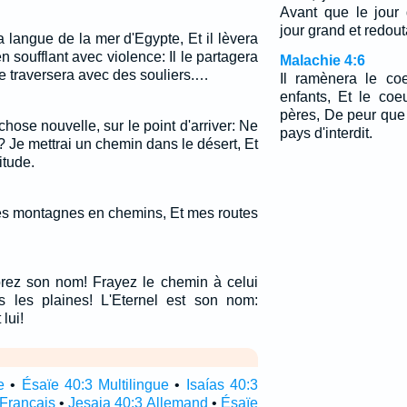
Avant que le jour 
jour grand et redout
 langue de la mer d'Egypte, Et il lèvera
n soufflant avec violence: Il le partagera
Malachie 4:6
le traversera avec des souliers.…
Il ramènera le co
enfants, Et le coe
pères, De peur que 
 chose nouvelle, sur le point d'arriver: Ne
pays d'interdit.
 Je mettrai un chemin dans le désert, Et
itude.
es montagnes en chemins, Et mes routes
rez son nom! Frayez le chemin à celui
s les plaines! L'Eternel est son nom:
lui!
e
•
Ésaïe 40:3 Multilingue
•
Isaías 40:3
 Français
•
Jesaja 40:3 Allemand
•
Ésaïe