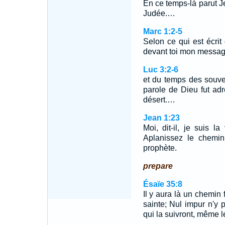
En ce temps-là parut J
Judée.…
Marc 1:2-5
Selon ce qui est écrit 
devant toi mon messag
Luc 3:2-6
et du temps des souver
parole de Dieu fut adr
désert.…
Jean 1:23
Moi, dit-il, je suis l
Aplanissez le chemin
prophète.
prepare
Ésaïe 35:8
Il y aura là un chemin 
sainte; Nul impur n'y 
qui la suivront, même l