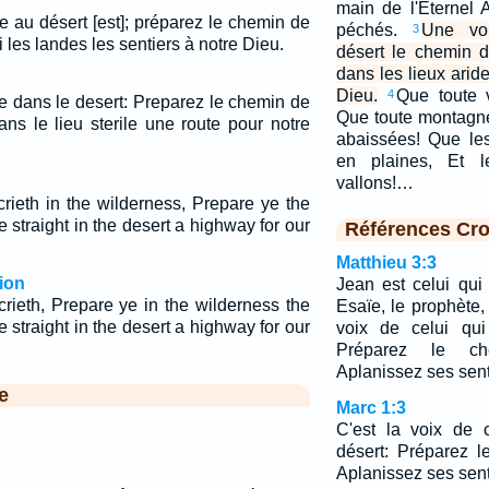
main de l'Eternel
ie au désert [est]; préparez le chemin de
péchés.
Une voi
3
i les landes les sentiers à notre Dieu.
désert le chemin d
dans les lieux arid
Dieu.
Que toute 
4
ie dans le desert: Preparez le chemin de
Que toute montagne 
ans le lieu sterile une route pour notre
abaissées! Que le
en plaines, Et le
vallons!…
crieth in the wilderness, Prepare ye the
straight in the desert a highway for our
Références Cro
Matthieu 3:3
ion
Jean est celui qui
crieth, Prepare ye in the wilderness the
Esaïe, le prophète, l
straight in the desert a highway for our
voix de celui qui
Préparez le ch
Aplanissez ses sent
e
Marc 1:3
C'est la voix de 
désert: Préparez 
Aplanissez ses sent