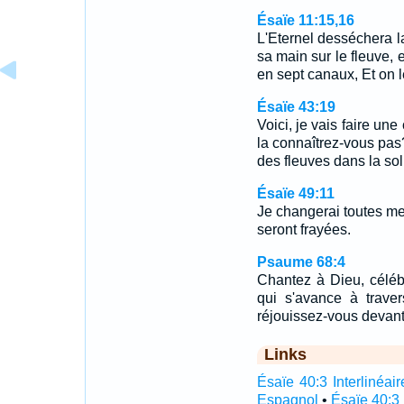
Ésaïe 11:15,16
L'Eternel desséchera la
sa main sur le fleuve, e
en sept canaux, Et on 
Ésaïe 43:19
Voici, je vais faire une
la connaîtrez-vous pas?
des fleuves dans la sol
Ésaïe 49:11
Je changerai toutes m
seront frayées.
Psaume 68:4
Chantez à Dieu, céléb
qui s'avance à traver
réjouissez-vous devant 
Links
Ésaïe 40:3 Interlinéair
Espagnol
•
Ésaïe 40:3