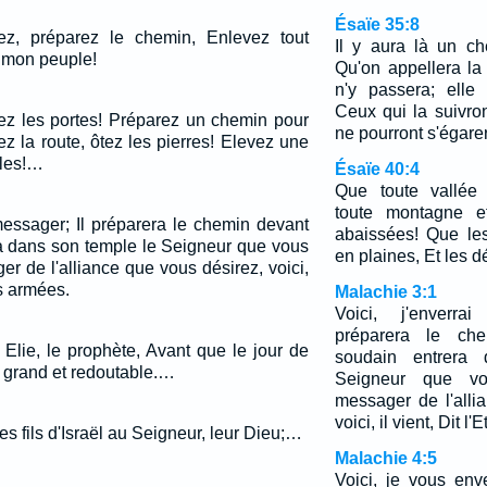
Ésaïe 35:8
yez, préparez le chemin, Enlevez tout
Il y aura là un ch
 mon peuple!
Qu'on appellera la
n'y passera; elle
Ceux qui la suivro
sez les portes! Préparez un chemin pour
ne pourront s'égarer
ez la route, ôtez les pierres! Elevez une
ples!…
Ésaïe 40:4
Que toute vallée
toute montagne et
messager; Il préparera le chemin devant
abaissées! Que le
ra dans son temple le Seigneur que vous
en plaines, Et les dé
r de l'alliance que vous désirez, voici,
es armées.
Malachie 3:1
Voici, j'enverr
préparera le ch
 Elie, le prophète, Avant que le jour de
soudain entrera
ur grand et redoutable.…
Seigneur que vo
messager de l'alli
voici, il vient, Dit 
es fils d'Israël au Seigneur, leur Dieu;…
Malachie 4:5
Voici, je vous enve