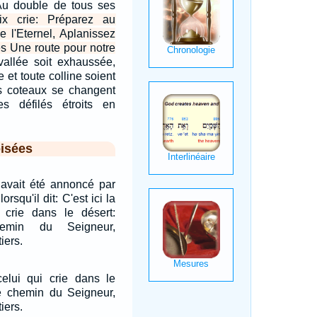
 Au double de tous ses
x crie: Préparez au
e l'Eternel, Aplanissez
es Une route pour notre
vallée soit exhaussée,
et toute colline soient
s coteaux se changent
s défilés étroits en
isées
 avait été annoncé par
orsqu'il dit: C'est ici la
 crie dans le désert:
emin du Seigneur,
iers.
celui qui crie dans le
le chemin du Seigneur,
iers.