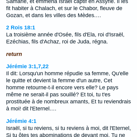
Samarie, et emmena Israël captif en Assyrie. Il les
fit habiter à Chalach, et sur le Chabor, fleuve de
Gozan, et dans les villes des Mèdes.…
2 Rois 18:1
La troisième année d'Osée, fils d'Ela, roi d'Israël,
Ezéchias, fils d'Achaz, roi de Juda, régna.
return
Jérémie 3:1,7,22
Il dit: Lorsqu'un homme répudie sa femme, Qu'elle
le quitte et devient la femme d'un autre, Cet
homme retourne-t-il encore vers elle? Le pays
même ne serait-il pas souillé? Et toi, tu t'es
prostituée à de nombreux amants, Et tu reviendrais
à moi! dit l'Eternel.…
Jérémie 4:1
Israël, si tu reviens, si tu reviens à moi, dit l'Eternel,
Si tu ôtes tes abominations de devant moi, Tu ne