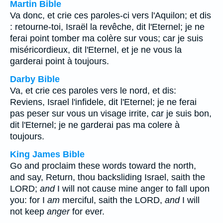
Martin Bible
Va donc, et crie ces paroles-ci vers l'Aquilon; et dis
: retourne-toi, Israël la revêche, dit l'Eternel; je ne
ferai point tomber ma colère sur vous; car je suis
miséricordieux, dit l'Eternel, et je ne vous la
garderai point à toujours.
Darby Bible
Va, et crie ces paroles vers le nord, et dis:
Reviens, Israel l'infidele, dit l'Eternel; je ne ferai
pas peser sur vous un visage irrite, car je suis bon,
dit l'Eternel; je ne garderai pas ma colere à
toujours.
King James Bible
Go and proclaim these words toward the north,
and say, Return, thou backsliding Israel, saith the
LORD;
and
I will not cause mine anger to fall upon
you: for I
am
merciful, saith the LORD,
and
I will
not keep
anger
for ever.