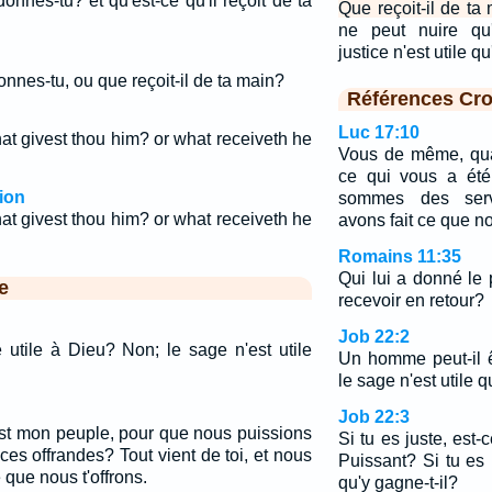
donnes-tu? et qu'est-ce qu'il reçoit de ta
Que reçoit-il de ta
ne peut nuire qu
justice n'est utile 
donnes-tu, ou que reçoit-il de ta main?
Références Cro
Luc 17:10
hat givest thou him? or what receiveth he
Vous de même, qua
ce qui vous a été
ion
sommes des servi
hat givest thou him? or what receiveth he
avons fait ce que no
Romains 11:35
Qui lui a donné le p
e
recevoir en retour?
Job 22:2
 utile à Dieu? Non; le sage n'est utile
Un homme peut-il ê
le sage n'est utile 
Job 22:3
 est mon peuple, pour que nous puissions
Si tu es juste, est-
 ces offrandes? Tout vient de toi, et nous
Puissant? Si tu es 
que nous t'offrons.
qu'y gagne-t-il?