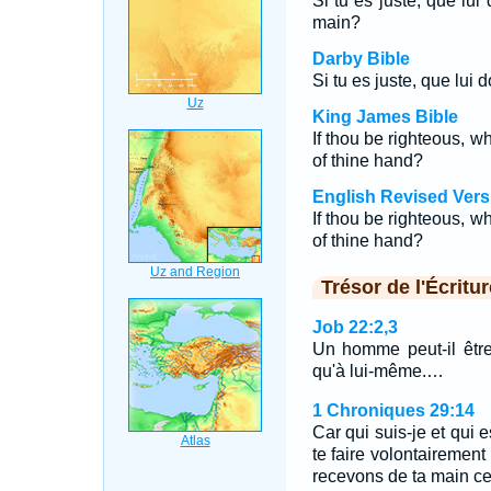
Si tu es juste, que lui 
main?
Darby Bible
Si tu es juste, que lui 
King James Bible
If thou be righteous, w
of thine hand?
English Revised Vers
If thou be righteous, w
of thine hand?
Trésor de l'Écritur
Job 22:2,3
Un homme peut-il être
qu'à lui-même.…
1 Chroniques 29:14
Car qui suis-je et qui
te faire volontairement
recevons de ta main ce 