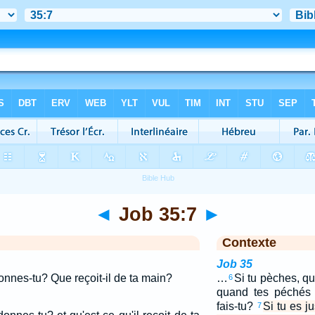
◄
Job 35:7
►
Contexte
Job 35
donnes-tu? Que reçoit-il de ta main?
…
Si tu pèches, qu
6
quand tes péchés s
fais-tu?
Si tu es j
7