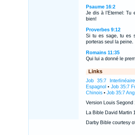
Psaume 16:2
Je dis à l'Eternel: T
bien!
Proverbes 9:12
Si tu es sage, tu es 
porteras seul la peine.
Romains 11:35
Qui lui a donné le premi
Links
Job 35:7 Interlinéair
Espagnol
•
Job 35:7 F
Chinois
•
Job 35:7 Ang
Version Louis Segond
La Bible David Martin 
Darby Bible courtesy o