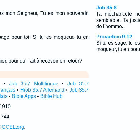
Job 35:8
u es mon Seigneur, Tu es mon souverain
Ta méchanceté ne
semblable, Ta justic
de l'homme.
Proverbes 9:12
sage pour toi; Si tu es moqueur, tu en
Si tu es sage, tu es
moqueur, tu en porte
er, pour qu'il ait à recevoir en retour?
e
•
Job 35:7 Multilingue
•
Job 35:7
rançais
•
Hiob 35:7 Allemand
•
Job 35:7
lais
•
Bible Apps
•
Bible Hub
 1910
1744
f
CCEL.org
.