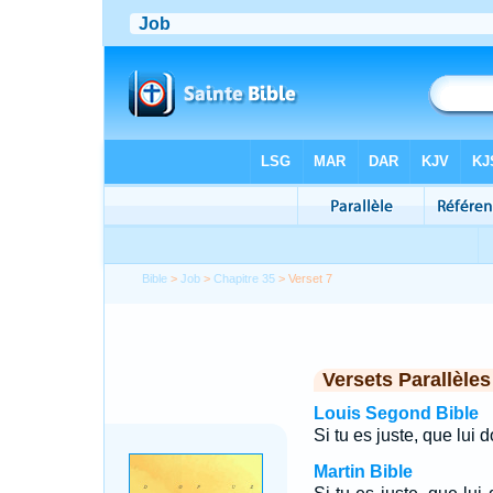
Bible
>
Job
>
Chapitre 35
> Verset 7
Versets Parallèles
Louis Segond Bible
Si tu es juste, que lui 
Martin Bible