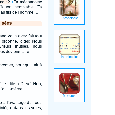
 main?
Ta méchanceté
8
'à ton semblable, Ta
qu'au fils de l'homme.…
isées
nd vous avez fait tout
 ordonné, dites: Nous
teurs inutiles, nous
us devions faire.
remier, pour qu'il ait à
tre utile à Dieu? Non;
qu'à lui-même.
ce à l'avantage du Tout-
intègre dans tes voies,