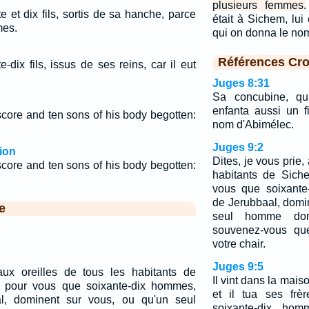
plusieurs femmes.
 et dix fils, sortis de sa hanche, parce
était à Sichem, lui 
mes.
qui on donna le no
Références Cro
dix fils, issus de ses reins, car il eut
Juges 8:31
Sa concubine, qui
enfanta aussi un f
core and ten sons of his body begotten:
nom d'Abimélec.
Juges 9:2
ion
Dites, je vous prie,
core and ten sons of his body begotten:
habitants de Sich
vous que soixante
de Jerubbaal, domi
e
seul homme do
souvenez-vous que
votre chair.
Juges 9:5
aux oreilles de tous les habitants de
Il vint dans la mai
x pour vous que soixante-dix hommes,
et il tua ses frèr
al, dominent sur vous, ou qu'un seul
soixante-dix ho