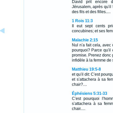
David prit encore
Jérusalem, après qu'il 
des fils et des filles.…
1 Rois 11:3
Il eut sept cents pr
concubines; et ses fem
Malachie 2:15
Nul n'a fait cela, avec 
pourquoi? Parce qu'il c
promise. Prenez donc ga
infidèle à la femme de
Matthieu 19:5-8
et qu'il dit: C'est pour
et s'attachera à sa f
chair?…
Éphésiens 5:31-33
C'est pourquoi l'hom
s'attachera à sa fem
chair.…