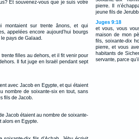
s? Et souvenez-vous que je suis votre
pierre. Il n'échap
jeune fils de Jerubba
Juges 9:18
 qui montaient sur trente ânons, et qui
et vous, vous vou
les, appelées encore aujourd'hui bourgs
maison de mon pèr
s le pays de Galaad.
fils, soixante-di
pierre, et vous av
habitants de Siche
a trente filles au dehors, et il fit venir pour
servante, parce qu'il
u dehors. Il fut juge en Israël pendant sept
ent avec Jacob en Egypte, et qui étaient
 au nombre de soixante-six en tout, sans
 fils de Jacob.
de Jacob étaient au nombre de soixante-
t alors en Egypte.
 soixante-dix fils d'Achab. Jéhu écrivit