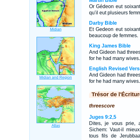
Martin Bible
Or Gédeon eut soixante
qu'il eut plusieurs fem
Darby Bible
Et Gedeon eut soixante-
beaucoup de femmes.
King James Bible
And Gideon had threes
for he had many wives.
English Revised Vers
And Gideon had threes
for he had many wives.
Trésor de l'Écritur
threescore
Juges 9:2,5
Dites, je vous prie, 
Sichem: Vaut-il mieu
tous fils de Jerubba