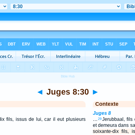
◄
Juges 8:30
►
Contexte
Juges 8
 fils, issus de lui, car il eut plusieurs
…
Jerubbaal, fils
29
et demeura dans s
soixante-dix fils, 