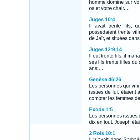
homme domine sur vou
os et votre chair.…
Juges 10:4
Il avait trente fils,
possédaient trente vil
de Jaïr, et situées dan
Juges 12:9,14
Il eut trente fils, il mari
ses fils trente filles d
ans;…
Genèse 46:26
Les personnes qui vinr
issues de lui, étaient
compter les femmes des
Exode 1:5
Les personnes issues 
dix en tout. Joseph étai
2 Rois 10:1
Il y avait dans Samarie