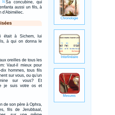
Sa concubine, qui
31
enfanta aussi un fils, à
m d'Abimélec.
isées
 était à Sichem, lui
ils, à qui on donna le
 aux oreilles de tous les
em: Vaut-il mieux pour
-dix hommes, tous fils
nent sur vous, ou qu'un
mine sur vous? Et
 je suis votre os et
son de son père à Ophra,
es, fils de Jerubbaal,
mmes, sur une même