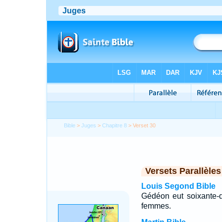
Bible
>
Juges
>
Chapitre 8
> Verset 30
Versets Parallèles
Louis Segond Bible
Gédéon eut soixante-dix
femmes.