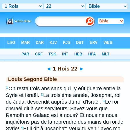
Bible
>
LSG
> 1 Rois 22
◄
1 Rois 22
►
Louis Segond Bible
On resta trois ans sans qu'il y eût guerre entre la
1
Syrie et Israël.
La troisième année, Josaphat, roi
2
de Juda, descendit auprès du roi d'Israël.
Le roi
3
d'Israël dit à ses serviteurs: Savez-vous que
Ramoth en Galaad est à nous? Et nous ne nous
inquiétons pas de la reprendre des mains du roi de
Syrie!
Et il dit à Josaphat: Veux-tu venir avec moi
4