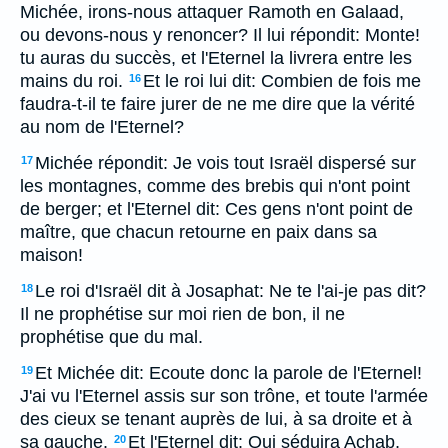
Michée, irons-nous attaquer Ramoth en Galaad,
ou devons-nous y renoncer? Il lui répondit: Monte!
tu auras du succès, et l'Eternel la livrera entre les
mains du roi.
Et le roi lui dit: Combien de fois me
16
faudra-t-il te faire jurer de ne me dire que la vérité
au nom de l'Eternel?
Michée répondit: Je vois tout Israël dispersé sur
17
les montagnes, comme des brebis qui n'ont point
de berger; et l'Eternel dit: Ces gens n'ont point de
maître, que chacun retourne en paix dans sa
maison!
Le roi d'Israël dit à Josaphat: Ne te l'ai-je pas dit?
18
Il ne prophétise sur moi rien de bon, il ne
prophétise que du mal.
Et Michée dit: Ecoute donc la parole de l'Eternel!
19
J'ai vu l'Eternel assis sur son trône, et toute l'armée
des cieux se tenant auprès de lui, à sa droite et à
sa gauche.
Et l'Eternel dit: Qui séduira Achab,
20