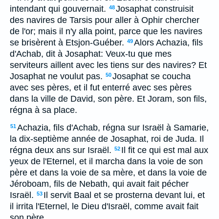
intendant qui gouvernait.
Josaphat construisit
48
des navires de Tarsis pour aller à Ophir chercher
de l'or; mais il n'y alla point, parce que les navires
se brisèrent à Etsjon-Guéber.
Alors Achazia, fils
49
d'Achab, dit à Josaphat: Veux-tu que mes
serviteurs aillent avec les tiens sur des navires? Et
Josaphat ne voulut pas.
Josaphat se coucha
50
avec ses pères, et il fut enterré avec ses pères
dans la ville de David, son père. Et Joram, son fils,
régna à sa place.
Achazia, fils d'Achab, régna sur Israël à Samarie,
51
la dix-septième année de Josaphat, roi de Juda. Il
régna deux ans sur Israël.
Il fit ce qui est mal aux
52
yeux de l'Eternel, et il marcha dans la voie de son
père et dans la voie de sa mère, et dans la voie de
Jéroboam, fils de Nebath, qui avait fait pécher
Israël.
Il servit Baal et se prosterna devant lui, et
53
il irrita l'Eternel, le Dieu d'Israël, comme avait fait
son père.