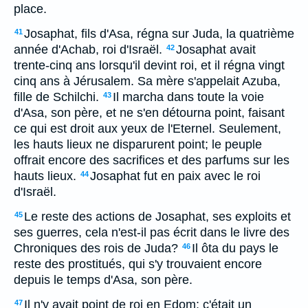
place.
Josaphat, fils d'Asa, régna sur Juda, la quatrième
41
année d'Achab, roi d'Israël.
Josaphat avait
42
trente-cinq ans lorsqu'il devint roi, et il régna vingt
cinq ans à Jérusalem. Sa mère s'appelait Azuba,
fille de Schilchi.
Il marcha dans toute la voie
43
d'Asa, son père, et ne s'en détourna point, faisant
ce qui est droit aux yeux de l'Eternel. Seulement,
les hauts lieux ne disparurent point; le peuple
offrait encore des sacrifices et des parfums sur les
hauts lieux.
Josaphat fut en paix avec le roi
44
d'Israël.
Le reste des actions de Josaphat, ses exploits et
45
ses guerres, cela n'est-il pas écrit dans le livre des
Chroniques des rois de Juda?
Il ôta du pays le
46
reste des prostitués, qui s'y trouvaient encore
depuis le temps d'Asa, son père.
Il n'y avait point de roi en Edom: c'était un
47