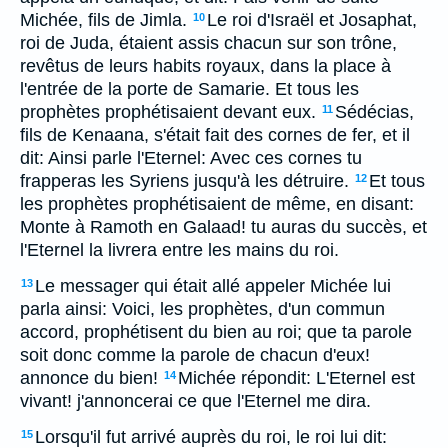
Michée, fils de Jimla.
Le roi d'Israël et Josaphat,
10
roi de Juda, étaient assis chacun sur son trône,
revêtus de leurs habits royaux, dans la place à
l'entrée de la porte de Samarie. Et tous les
prophètes prophétisaient devant eux.
Sédécias,
11
fils de Kenaana, s'était fait des cornes de fer, et il
dit: Ainsi parle l'Eternel: Avec ces cornes tu
frapperas les Syriens jusqu'à les détruire.
Et tous
12
les prophètes prophétisaient de même, en disant:
Monte à Ramoth en Galaad! tu auras du succès, et
l'Eternel la livrera entre les mains du roi.
Le messager qui était allé appeler Michée lui
13
parla ainsi: Voici, les prophètes, d'un commun
accord, prophétisent du bien au roi; que ta parole
soit donc comme la parole de chacun d'eux!
annonce du bien!
Michée répondit: L'Eternel est
14
vivant! j'annoncerai ce que l'Eternel me dira.
Lorsqu'il fut arrivé auprès du roi, le roi lui dit:
15