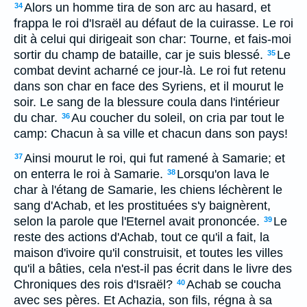
Alors un homme tira de son arc au hasard, et
34
frappa le roi d'Israël au défaut de la cuirasse. Le roi
dit à celui qui dirigeait son char: Tourne, et fais-moi
sortir du champ de bataille, car je suis blessé.
Le
35
combat devint acharné ce jour-là. Le roi fut retenu
dans son char en face des Syriens, et il mourut le
soir. Le sang de la blessure coula dans l'intérieur
du char.
Au coucher du soleil, on cria par tout le
36
camp: Chacun à sa ville et chacun dans son pays!
Ainsi mourut le roi, qui fut ramené à Samarie; et
37
on enterra le roi à Samarie.
Lorsqu'on lava le
38
char à l'étang de Samarie, les chiens léchèrent le
sang d'Achab, et les prostituées s'y baignèrent,
selon la parole que l'Eternel avait prononcée.
Le
39
reste des actions d'Achab, tout ce qu'il a fait, la
maison d'ivoire qu'il construisit, et toutes les villes
qu'il a bâties, cela n'est-il pas écrit dans le livre des
Chroniques des rois d'Israël?
Achab se coucha
40
avec ses pères. Et Achazia, son fils, régna à sa