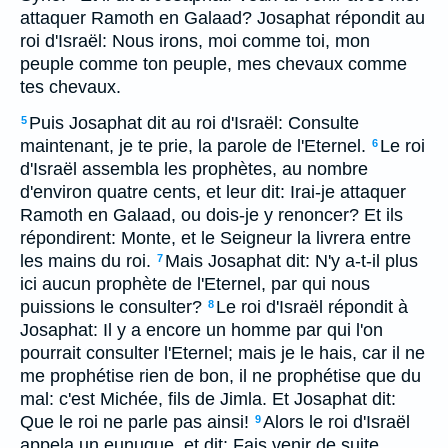
attaquer Ramoth en Galaad? Josaphat répondit au
roi d'Israël: Nous irons, moi comme toi, mon
peuple comme ton peuple, mes chevaux comme
tes chevaux.
Puis Josaphat dit au roi d'Israël: Consulte
5
maintenant, je te prie, la parole de l'Eternel.
Le roi
6
d'Israël assembla les prophètes, au nombre
d'environ quatre cents, et leur dit: Irai-je attaquer
Ramoth en Galaad, ou dois-je y renoncer? Et ils
répondirent: Monte, et le Seigneur la livrera entre
les mains du roi.
Mais Josaphat dit: N'y a-t-il plus
7
ici aucun prophète de l'Eternel, par qui nous
puissions le consulter?
Le roi d'Israël répondit à
8
Josaphat: Il y a encore un homme par qui l'on
pourrait consulter l'Eternel; mais je le hais, car il ne
me prophétise rien de bon, il ne prophétise que du
mal: c'est Michée, fils de Jimla. Et Josaphat dit:
Que le roi ne parle pas ainsi!
Alors le roi d'Israël
9
appela un eunuque, et dit: Fais venir de suite