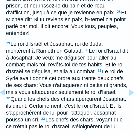
prison, et nourrissez-le du pain et de l'eau
d'affliction, jusqu'à ce que je revienne en paix.
Et
28
Michée dit: Si tu reviens en paix, l'Eternel n'a point
parlé par moi. Il dit encore: Vous tous, peuples,
entendez!
Le roi d'Israël et Josaphat, roi de Juda,
29
montèrent à Ramoth en Galaad.
Le roi d'Israël dit
30
à Josaphat: Je veux me déguiser pour aller au
combat; mais toi, revêts-toi de tes habits. Et le roi
d'Israël se déguisa, et alla au combat.
Le roi de
31
Syrie avait donné cet ordre aux trente-deux chefs
de ses chars: Vous n'attaquerez ni petits ni grands,
mais vous attaquerez seulement le roi d'Israël.
Quand les chefs des chars aperçurent Josaphat,
32
ils dirent: Certainement, c'est le roi d'Israël. Et ils
s'approchèrent de lui pour l'attaquer. Josaphat
poussa un cri.
Les chefs des chars, voyant que
33
ce n'était pas le roi d'Israël, s'éloignèrent de lui.