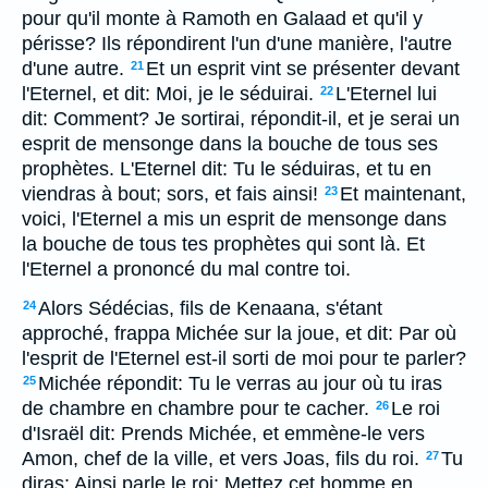
pour qu'il monte à Ramoth en Galaad et qu'il y
périsse? Ils répondirent l'un d'une manière, l'autre
d'une autre.
Et un esprit vint se présenter devant
21
l'Eternel, et dit: Moi, je le séduirai.
L'Eternel lui
22
dit: Comment? Je sortirai, répondit-il, et je serai un
esprit de mensonge dans la bouche de tous ses
prophètes. L'Eternel dit: Tu le séduiras, et tu en
viendras à bout; sors, et fais ainsi!
Et maintenant,
23
voici, l'Eternel a mis un esprit de mensonge dans
la bouche de tous tes prophètes qui sont là. Et
l'Eternel a prononcé du mal contre toi.
Alors Sédécias, fils de Kenaana, s'étant
24
approché, frappa Michée sur la joue, et dit: Par où
l'esprit de l'Eternel est-il sorti de moi pour te parler?
Michée répondit: Tu le verras au jour où tu iras
25
de chambre en chambre pour te cacher.
Le roi
26
d'Israël dit: Prends Michée, et emmène-le vers
Amon, chef de la ville, et vers Joas, fils du roi.
Tu
27
diras: Ainsi parle le roi: Mettez cet homme en