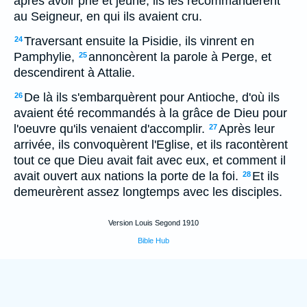
après avoir prié et jeûné, ils les recommandèrent
au Seigneur, en qui ils avaient cru.
Traversant ensuite la Pisidie, ils vinrent en
24
Pamphylie,
annoncèrent la parole à Perge, et
25
descendirent à Attalie.
De là ils s'embarquèrent pour Antioche, d'où ils
26
avaient été recommandés à la grâce de Dieu pour
l'oeuvre qu'ils venaient d'accomplir.
Après leur
27
arrivée, ils convoquèrent l'Eglise, et ils racontèrent
tout ce que Dieu avait fait avec eux, et comment il
avait ouvert aux nations la porte de la foi.
Et ils
28
demeurèrent assez longtemps avec les disciples.
Version Louis Segond 1910
Bible Hub