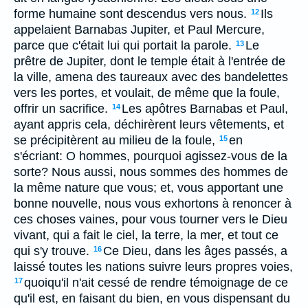
forme humaine sont descendus vers nous.
Ils
12
appelaient Barnabas Jupiter, et Paul Mercure,
parce que c'était lui qui portait la parole.
Le
13
prêtre de Jupiter, dont le temple était à l'entrée de
la ville, amena des taureaux avec des bandelettes
vers les portes, et voulait, de même que la foule,
offrir un sacrifice.
Les apôtres Barnabas et Paul,
14
ayant appris cela, déchirèrent leurs vêtements, et
se précipitèrent au milieu de la foule,
en
15
s'écriant: O hommes, pourquoi agissez-vous de la
sorte? Nous aussi, nous sommes des hommes de
la même nature que vous; et, vous apportant une
bonne nouvelle, nous vous exhortons à renoncer à
ces choses vaines, pour vous tourner vers le Dieu
vivant, qui a fait le ciel, la terre, la mer, et tout ce
qui s'y trouve.
Ce Dieu, dans les âges passés, a
16
laissé toutes les nations suivre leurs propres voies,
quoiqu'il n'ait cessé de rendre témoignage de ce
17
qu'il est, en faisant du bien, en vous dispensant du