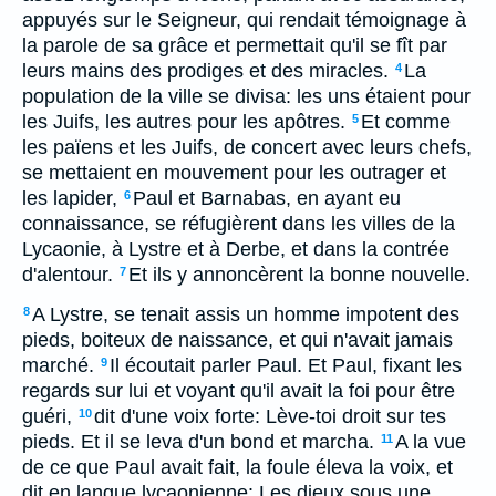
appuyés sur le Seigneur, qui rendait témoignage à
la parole de sa grâce et permettait qu'il se fît par
leurs mains des prodiges et des miracles.
La
4
population de la ville se divisa: les uns étaient pour
les Juifs, les autres pour les apôtres.
Et comme
5
les païens et les Juifs, de concert avec leurs chefs,
se mettaient en mouvement pour les outrager et
les lapider,
Paul et Barnabas, en ayant eu
6
connaissance, se réfugièrent dans les villes de la
Lycaonie, à Lystre et à Derbe, et dans la contrée
d'alentour.
Et ils y annoncèrent la bonne nouvelle.
7
A Lystre, se tenait assis un homme impotent des
8
pieds, boiteux de naissance, et qui n'avait jamais
marché.
Il écoutait parler Paul. Et Paul, fixant les
9
regards sur lui et voyant qu'il avait la foi pour être
guéri,
dit d'une voix forte: Lève-toi droit sur tes
10
pieds. Et il se leva d'un bond et marcha.
A la vue
11
de ce que Paul avait fait, la foule éleva la voix, et
dit en langue lycaonienne: Les dieux sous une