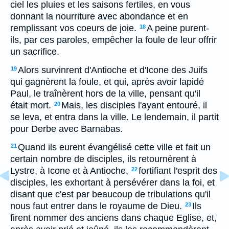
ciel les pluies et les saisons fertiles, en vous
donnant la nourriture avec abondance et en
remplissant vos coeurs de joie.
A peine purent-
18
ils, par ces paroles, empêcher la foule de leur offrir
un sacrifice.
Alors survinrent d'Antioche et d'Icone des Juifs
19
qui gagnèrent la foule, et qui, après avoir lapidé
Paul, le traînèrent hors de la ville, pensant qu'il
était mort.
Mais, les disciples l'ayant entouré, il
20
se leva, et entra dans la ville. Le lendemain, il partit
pour Derbe avec Barnabas.
Quand ils eurent évangélisé cette ville et fait un
21
certain nombre de disciples, ils retournèrent à
Lystre, à Icone et à Antioche,
fortifiant l'esprit des
22
disciples, les exhortant à persévérer dans la foi, et
disant que c'est par beaucoup de tribulations qu'il
nous faut entrer dans le royaume de Dieu.
Ils
23
firent nommer des anciens dans chaque Eglise, et,