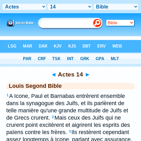
Bible
>
LSG
> Actes 14
◄
Actes 14
►
Louis Segond Bible
A Icone, Paul et Barnabas entrèrent ensemble
1
dans la synagogue des Juifs, et ils parlèrent de
telle manière qu'une grande multitude de Juifs et
de Grecs crurent.
Mais ceux des Juifs qui ne
2
crurent point excitèrent et aigrirent les esprits des
païens contre les frères.
Ils restèrent cependant
3
assez longtemps à Icone, parlant avec assurance,