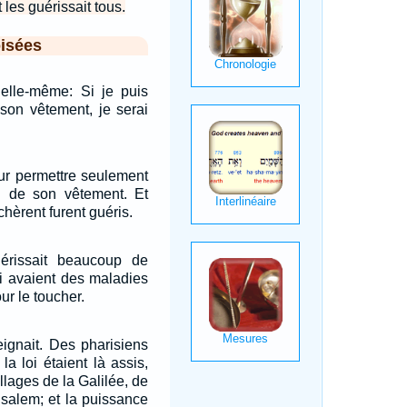
t les guérissait tous.
isées
 elle-même: Si je puis
son vêtement, je serai
leur permettre seulement
d de son vêtement. Et
chèrent furent guéris.
érissait beaucoup de
i avaient des maladies
our le toucher.
ignait. Des pharisiens
la loi étaient là assis,
llages de la Galilée, de
usalem; et la puissance