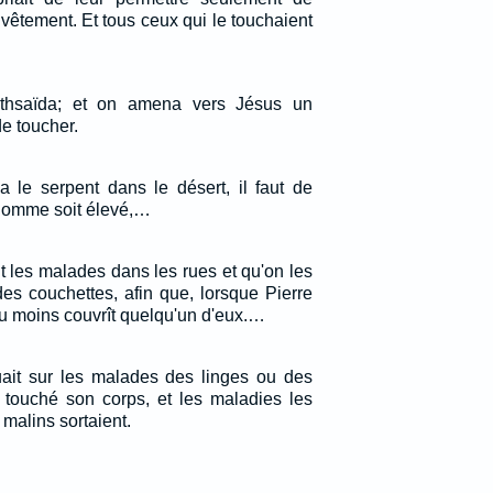
vêtement. Et tous ceux qui le touchaient
ethsaïda; et on amena vers Jésus un
de toucher.
le serpent dans le désert, il faut de
'homme soit élevé,…
t les malades dans les rues et qu'on les
 des couchettes, afin que, lorsque Pierre
u moins couvrît quelqu'un d'eux.…
uait sur les malades des linges ou des
 touché son corps, et les maladies les
s malins sortaient.