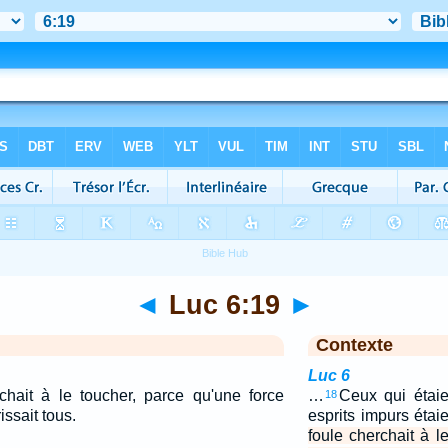
◄
Luc 6:19
►
Contexte
Luc 6
rchait à le toucher, parce qu'une force
…
Ceux qui étaie
18
rissait tous.
esprits impurs étai
foule cherchait à l