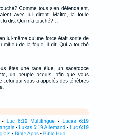
 touché? Comme tous s'en défendaient,
aient avec lui dirent: Maître, la foule
 et tu dis: Qui m'a touché?…
en lui-même qu'une force était sortie de
u milieu de la foule, il dit: Qui a touché
vous êtes une race élue, un sacerdoce
inte, un peuple acquis, afin que vous
e celui qui vous a appelés des ténèbres
e,
•
Luc 6:19 Multilingue
•
Lucas 6:19
rançais
•
Lukas 6:19 Allemand
•
Luc 6:19
glais
•
Bible Apps
•
Bible Hub