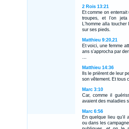
2 Rois 13:21
Et comme on enterrait
troupes, et l'on jet
L'homme alla toucher le
sur ses pieds.
Matthieu 9:20,21
Et voici, une femme at
ans s'approcha par derr
…
Matthieu 14:36
Ils le prièrent de leur
son vêtement. Et tous c
Marc 3:10
Car, comme il guéris
avaient des maladies se 
Marc 6:56
En quelque lieu qu'il a
ou dans les campagnes
publiques, et on le 