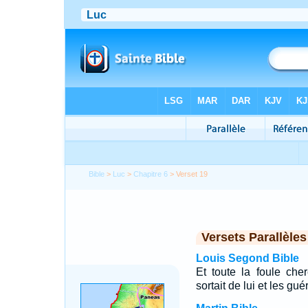
Bible
>
Luc
>
Chapitre 6
> Verset 19
Versets Parallèles
Louis Segond Bible
Et toute la foule che
sortait de lui et les gué