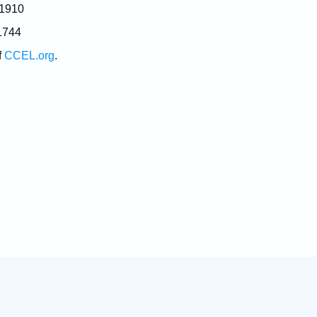
 1910
1744
f
CCEL.org
.