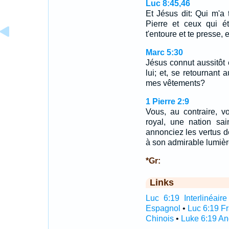
Luc 8:45,46
Et Jésus dit: Qui m'a
Pierre et ceux qui ét
t'entoure et te presse,
Marc 5:30
Jésus connut aussitôt 
lui; et, se retournant a
mes vêtements?
1 Pierre 2:9
Vous, au contraire, 
royal, une nation sa
annonciez les vertus d
à son admirable lumièr
*Gr:
Links
Luc 6:19 Interlinéaire
Espagnol
•
Luc 6:19 F
Chinois
•
Luke 6:19 An