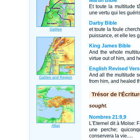
Martin Bible
Et toute la multitude tâ
une vertu qui les guéris
Darby Bible
et toute la foule chercha
puissance, et elle les g
King James Bible
And the whole multitu
virtue out of him, and 
English Revised Vers
And all the multitude s
from him, and healed th
Trésor de l'Écritur
sought.
Nombres 21:8,9
L'Eternel dit à Moïse: F
une perche; quiconq
conservera la vie.…