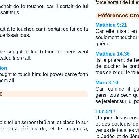
force sortait de lui e
chait de le toucher; car il sortait de lui
sait tous.
Références Cro
Matthieu 9:21
it à le toucher, car il sortait de lui de la
Car elle disait en
uerissait tous.
seulement toucher 
guérie.
de sought to touch him: for there went
Matthieu 14:36
healed
them
all.
Ils le prièrent de 
de toucher le bor
ion
tous ceux qui le tou
ought to touch him: for power came forth
em all.
Marc 3:10
Car, comme il gu
e
gens, tous ceux qu
se jetaient sur lui p
Luc 5:17
Un jour Jésus ense
ais-toi un serpent brûlant, et place-le sur
et des docteurs de 
ue aura été mordu, et le regardera,
venus de tous les vi
la Judée et de Jér