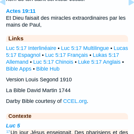
Actes 19:11
Et Dieu faisait des miracles extraordinaires par les
mains de Paul,
Links
Luc 5:17 Interlinéaire
•
Luc 5:17 Multilingue
•
Lucas
5:17 Espagnol
•
Luc 5:17 Français
•
Lukas 5:17
Allemand
•
Luc 5:17 Chinois
•
Luke 5:17 Anglais
•
Bible Apps
•
Bible Hub
Version Louis Segond 1910
La Bible David Martin 1744
Darby Bible courtesy of
CCEL.org
.
Contexte
Luc 5
Un jour Jésus enseignait. Des pharisiens et des
17