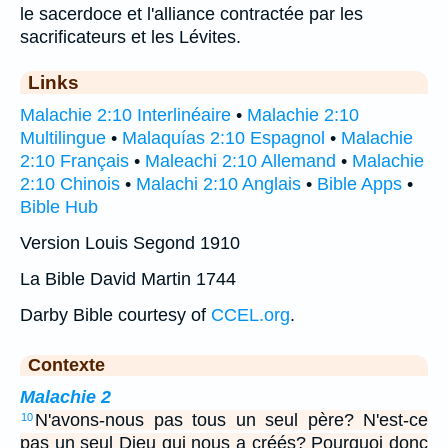
le sacerdoce et l'alliance contractée par les
sacrificateurs et les Lévites.
Links
Malachie 2:10 Interlinéaire
•
Malachie 2:10
Multilingue
•
Malaquías 2:10 Espagnol
•
Malachie
2:10 Français
•
Maleachi 2:10 Allemand
•
Malachie
2:10 Chinois
•
Malachi 2:10 Anglais
•
Bible Apps
•
Bible Hub
Version Louis Segond 1910
La Bible David Martin 1744
Darby Bible courtesy of
CCEL.org
.
Contexte
Malachie 2
N'avons-nous pas tous un seul père? N'est-ce
10
pas un seul Dieu qui nous a créés? Pourquoi donc