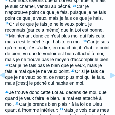
Car nous savons que la Loi est spirituelle; mais
je suis charnel, vendu au péché.
Car je
15
n'approuve point ce que je fais, puisque je ne fais
point ce que je veux, mais je fais ce que je hais.
Or si ce que je fais je ne le veux point, je
16
reconnais [par cela même] que la Loi est bonne.
Maintenant donc ce n'est plus moi qui fais cela;
17
mais c'est le péché qui habite en moi.
Car je sais
18
qu'en moi, c'est-à-dire, en ma chair, il n'habite point
de bien; vu que le vouloir est bien attaché à moi,
mais je ne trouve pas le moyen d'accomplir le bien.
Car je ne fais pas le bien que je veux, mais je
19
fais le mal que je ne veux point.
Or si je fais ce
20
que je ne veux point, ce n'est plus moi qui le fais,
mais [c'est] le péché qui habite en moi.
Je trouve donc cette Loi au-dedans de moi, que
21
quand je veux faire le bien, le mal est attaché à
moi.
Car je prends bien plaisir à la loi de Dieu
22
quant à l'homme intérieur;
Mais je vois dans mes
23