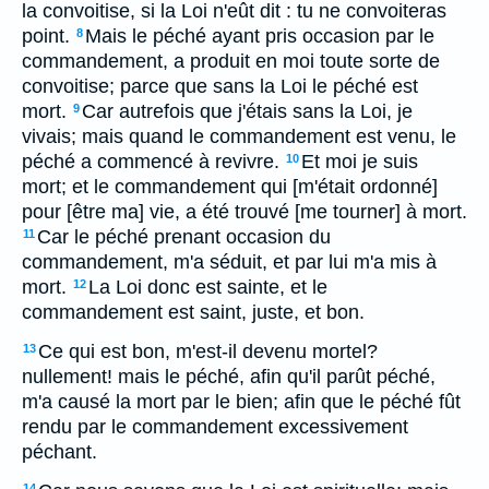
la convoitise, si la Loi n'eût dit : tu ne convoiteras
point.
Mais le péché ayant pris occasion par le
8
commandement, a produit en moi toute sorte de
convoitise; parce que sans la Loi le péché est
mort.
Car autrefois que j'étais sans la Loi, je
9
vivais; mais quand le commandement est venu, le
péché a commencé à revivre.
Et moi je suis
10
mort; et le commandement qui [m'était ordonné]
pour [être ma] vie, a été trouvé [me tourner] à mort.
Car le péché prenant occasion du
11
commandement, m'a séduit, et par lui m'a mis à
mort.
La Loi donc est sainte, et le
12
commandement est saint, juste, et bon.
Ce qui est bon, m'est-il devenu mortel?
13
nullement! mais le péché, afin qu'il parût péché,
m'a causé la mort par le bien; afin que le péché fût
rendu par le commandement excessivement
péchant.
14