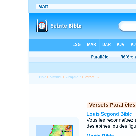
Bible
>
Matthieu
>
Chapitre 7
> Verset 16
Versets Parallèles
Louis Segond Bible
Vous les reconnaîtrez à 
des épines, ou des fig