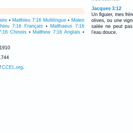
Jacques 3:12
Un figuier, mes frèr
aire
•
Matthieu 7:16 Multilingue
•
Mateo
olives, ou une vig
thieu 7:16 Français
•
Matthaeus 7:16
salée ne peut pas
7:16 Chinois
•
Matthew 7:16 Anglais
•
l'eau douce.
 1910
1744
f
CCEL.org
.