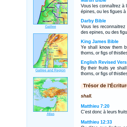
Martin Bible
Vous les connaîtrez à le
épines, ou les figues 
Darby Bible
Vous les reconnaitrez à
des epines, ou des fig
King James Bible
Ye shall know them by
thorns, or figs of thistle
English Revised Vers
By their fruits ye sh
thorns, or figs of thistle
Trésor de l'Écritur
shall.
Matthieu 7:20
C'est donc à leurs frui
Matthieu 12:33