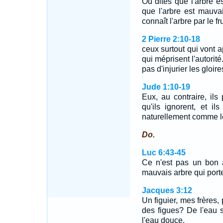
Ou dites que l'arbre es
que l'arbre est mauva
connaît l'arbre par le fru
2 Pierre 2:10-18
ceux surtout qui vont a
qui méprisent l'autorité
pas d'injurier les gloir
Jude 1:10-19
Eux, au contraire, ils
qu'ils ignorent, et i
naturellement comme l
Do.
Luc 6:43-45
Ce n'est pas un bon a
mauvais arbre qui porte
Jacques 3:12
Un figuier, mes frères,
des figues? De l'eau 
l'eau douce.