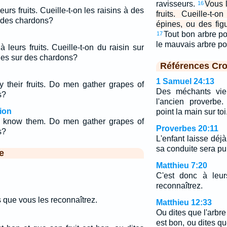
ravisseurs.
Vous l
16
urs fruits. Cueille-t-on les raisins à des
fruits. Cueille-t-
à des chardons?
épines, ou des fi
Tout bon arbre po
17
le mauvais arbre po
 leurs fruits. Cueille-t-on du raisin sur
ues sur des chardons?
Références Cro
1 Samuel 24:13
 their fruits. Do men gather grapes of
Des méchants vien
s?
l'ancien proverbe
ion
point la main sur toi
all know them. Do men gather grapes of
Proverbes 20:11
s?
L'enfant laisse déjà
sa conduite sera pur
e
Matthieu 7:20
C'est donc à leur
reconnaîtrez.
ts que vous les reconnaîtrez.
Matthieu 12:33
Ou dites que l'arbre
est bon, ou dites qu