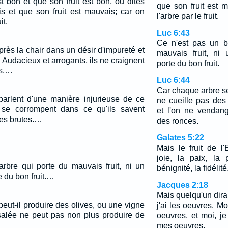
t bon et que son fruit est bon, ou dites
que son fruit est 
is et que son fruit est mauvais; car on
l'arbre par le fruit.
it.
Luc 6:43
Ce n'est pas un b
près la chair dans un désir d'impureté et
mauvais fruit, ni
. Audacieux et arrogants, ils ne craignent
porte du bon fruit.
es,…
Luc 6:44
Car chaque arbre se
 parlent d'une manière injurieuse de ce
ne cueille pas des
ls se corrompent dans ce qu'ils savent
et l'on ne vendan
es brutes.…
des ronces.
Galates 5:22
Mais le fruit de l'E
joie, la paix, la 
rbre qui porte du mauvais fruit, ni un
bénignité, la fidélité
 du bon fruit.…
Jacques 2:18
Mais quelqu'un dira: 
 peut-il produire des olives, ou une vigne
j'ai les oeuvres. Mo
salée ne peut pas non plus produire de
oeuvres, et moi, je
mes oeuvres.