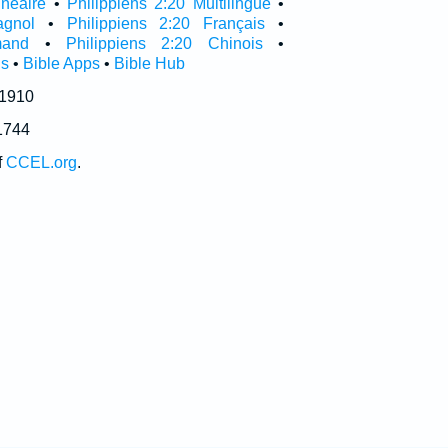
inéaire
•
Philippiens 2:20 Multilingue
•
agnol
•
Philippiens 2:20 Français
•
mand
•
Philippiens 2:20 Chinois
•
is
•
Bible Apps
•
Bible Hub
 1910
1744
f
CCEL.org
.