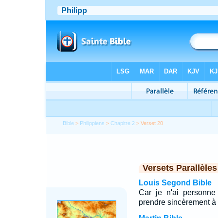
Bible
>
Philippiens
>
Chapitre 2
> Verset 20
Versets Parallèles
Louis Segond Bible
Car je n'ai personne
prendre sincèrement à c