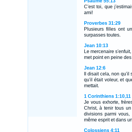
Psaume 55:13
C'est toi, que j'estim
ami!
Proverbes 31:29
Plusieurs filles ont u
surpasses toutes.
Jean 10:13
Le mercenaire s'enfuit, 
met point en peine des 
Jean 12:6
Il disait cela, non qu'
qu'il était voleur, et q
mettait.
1 Corinthiens 1:10,11
Je vous exhorte, frèr
Christ, à tenir tous 
divisions parmi vous,
même esprit et dans 
Colossiens 4:11