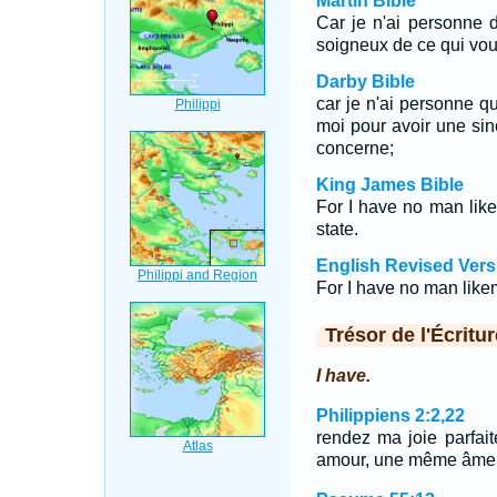
Martin Bible
Car je n'ai personne d
soigneux de ce qui vo
Darby Bible
car je n'ai personne 
moi pour avoir une sinc
concerne;
King James Bible
For I have no man like
state.
English Revised Vers
For I have no man likem
Trésor de l'Écritur
I have.
Philippiens 2:2,22
rendez ma joie parfa
amour, une même âme