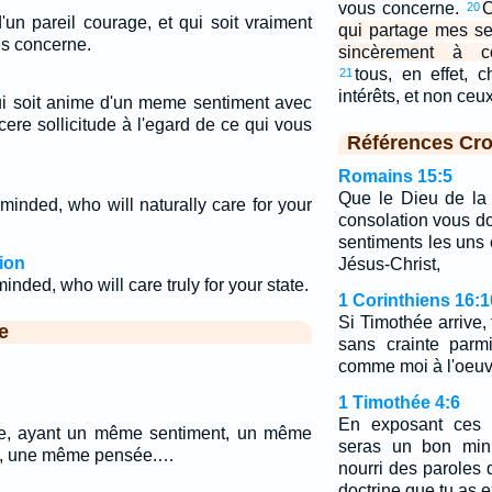
vous concerne.
C
20
'un pareil courage, et qui soit vraiment
qui partage mes se
us concerne.
sincèrement à co
tous, en effet, 
21
intérêts, et non ce
qui soit anime d'un meme sentiment avec
ere sollicitude à l'egard de ce qui vous
Références Cro
Romains 15:5
Que le Dieu de la
minded, who will naturally care for your
consolation vous d
sentiments les uns 
ion
Jésus-Christ,
inded, who will care truly for your state.
1 Corinthiens 16:1
Si Timothée arrive, f
e
sans crainte parmi
comme moi à l'oeuv
1 Timothée 4:6
En exposant ces c
ite, ayant un même sentiment, un même
seras un bon mini
, une même pensée.…
nourri des paroles 
doctrine que tu as 