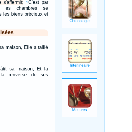
e s'affermit;
C'est par
4
e les chambres se
s les biens précieux et
isées
a maison, Elle a taillé
tit sa maison, Et la
la renverse de ses