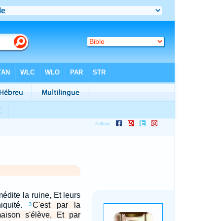
édite la ruine, Et leurs
niquité.
C'est par la
3
ison s'élève, Et par