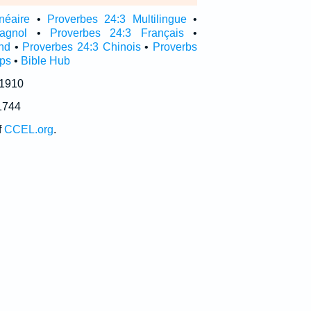
néaire
•
Proverbes 24:3 Multilingue
•
agnol
•
Proverbes 24:3 Français
•
nd
•
Proverbes 24:3 Chinois
•
Proverbs
pps
•
Bible Hub
 1910
1744
f
CCEL.org
.