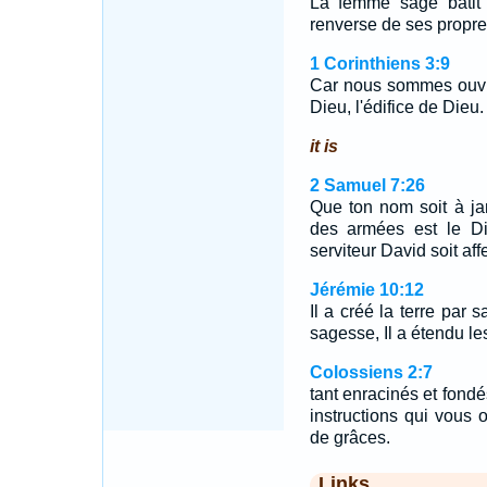
La femme sage bâtit
renverse de ses propre
1 Corinthiens 3:9
Car nous sommes ouvr
Dieu, l'édifice de Dieu.
it is
2 Samuel 7:26
Que ton nom soit à jama
des armées est le Di
serviteur David soit aff
Jérémie 10:12
Il a créé la terre par 
sagesse, Il a étendu le
Colossiens 2:7
tant enracinés et fondés
instructions qui vous
de grâces.
Links