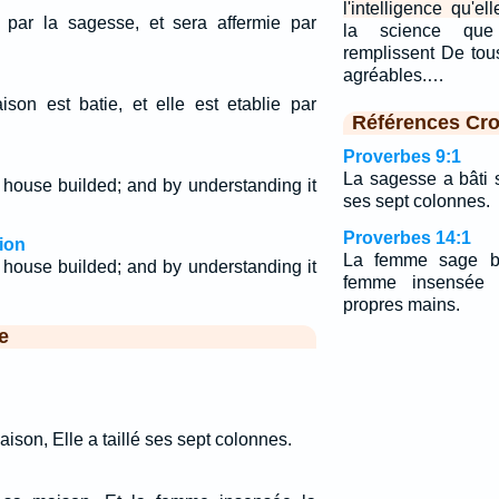
l'intelligence qu'ell
 par la sagesse, et sera affermie par
la science qu
remplissent De tou
agréables.…
son est batie, et elle est etablie par
Références Cro
Proverbes 9:1
La sagesse a bâti s
house builded; and by understanding it
ses sept colonnes.
Proverbes 14:1
ion
La femme sage bâ
house builded; and by understanding it
femme insensée 
propres mains.
e
ison, Elle a taillé ses sept colonnes.