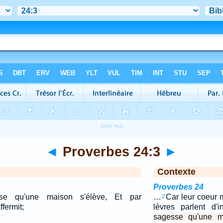
◄
Proverbes 24:3
►
Contexte
Proverbes 24
se qu'une maison s'élève, Et par
…
Car leur coeur m
2
ffermit;
lèvres parlent d'i
sagesse qu'une ma