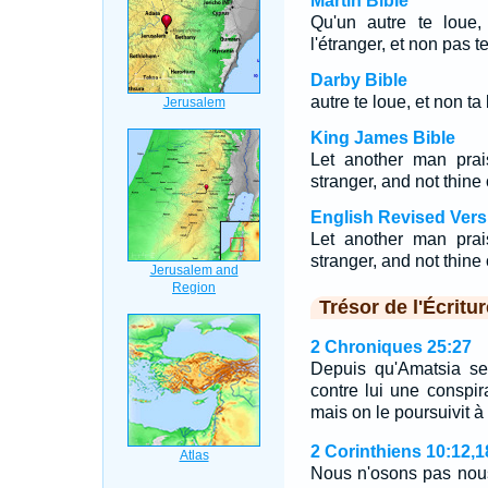
Martin Bible
Qu'un autre te loue
l'étranger, et non pas t
Darby Bible
autre te loue, et non ta
King James Bible
Let another man prai
stranger, and not thine 
English Revised Vers
Let another man prai
stranger, and not thine 
Trésor de l'Écritur
2 Chroniques 25:27
Depuis qu'Amatsia se 
contre lui une conspira
mais on le poursuivit à 
2 Corinthiens 10:12,1
Nous n'osons pas nou