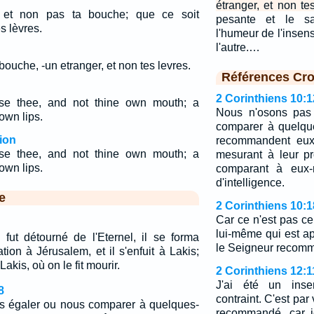
étranger, et non tes
, et non pas ta bouche; que ce soit
pesante et le sa
es lèvres.
l'humeur de l'insen
l'autre.…
 bouche, -un etranger, et non tes levres.
Références Cro
2 Corinthiens 10:1
se thee, and not thine own mouth; a
Nous n'osons pas
own lips.
comparer à quelqu
ion
recommandent eux
se thee, and not thine own mouth; a
mesurant à leur p
own lips.
comparant à eux-
d'intelligence.
e
2 Corinthiens 10:1
Car ce n'est pas c
lui-même qui est ap
fut détourné de l'Eternel, il se forma
le Seigneur recom
tion à Jérusalem, et il s'enfuit à Lakis;
Lakis, où on le fit mourir.
2 Corinthiens 12:1
J'ai été un ins
8
contraint. C'est par
s égaler ou nous comparer à quelques-
recommandé, car je