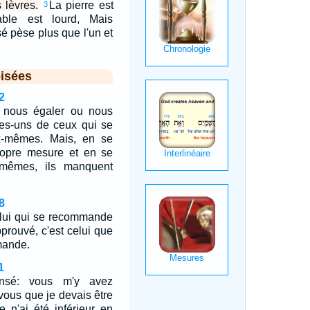
 lèvres.
La pierre est
3
ble est lourd, Mais
sé pèse plus que l'un et
isées
2
 nous égaler ou nous
es-uns de ceux qui se
-mêmes. Mais, en se
ropre mesure et en se
mêmes, ils manquent
8
elui qui se recommande
prouvé, c'est celui que
mande.
1
ensé: vous m'y avez
 vous que je devais être
 n'ai été inférieur en