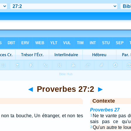
◄
Proverbes 27:2
►
Contexte
Proverbes 27
t non ta bouche, Un étranger, et non tes
Ne te vante pas d
1
sais pas ce qu'un
Qu'un autre te lou
2