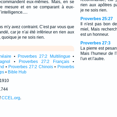
recommandent eux-mêmes. Mais, en se
rien aux apôtres p
re mesure et en se comparant à eux-
je ne sois rien.
'intelligence.…
Proverbes 25:27
Il n'est pas bon 
us m'y avez contraint. C'est par vous que
miel, Mais recherch
dé, car je n'ai été inférieur en rien aux
est un honneur.
 quoique je ne sois rien.
Proverbes 27:3
La pierre est pesant
Mais l'humeur de l
néaire
•
Proverbes 27:2 Multilingue
•
l'un et l'autre.
agnol
•
Proverbes 27:2 Français
•
nd
•
Proverbes 27:2 Chinois
•
Proverbs
pps
•
Bible Hub
 1910
1744
f
CCEL.org
.