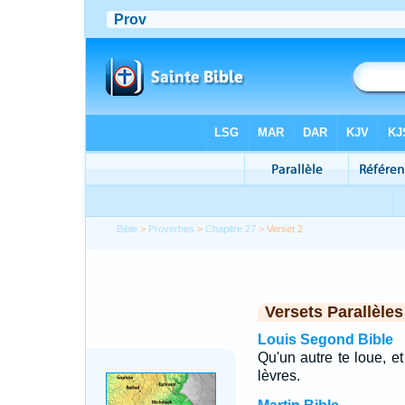
Bible
>
Proverbes
>
Chapitre 27
> Verset 2
Versets Parallèles
Louis Segond Bible
Qu'un autre te loue, e
lèvres.